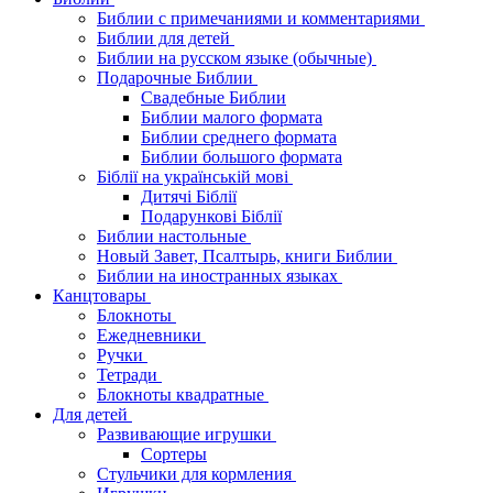
Библии с примечаниями и комментариями
Библии для детей
Библии на русском языке (обычные)
Подарочные Библии
Свадебные Библии
Библии малого формата
Библии среднего формата
Библии большого формата
Біблії на українській мові
Дитячі Біблії
Подарункові Біблії
Библии настольные
Новый Завет, Псалтырь, книги Библии
Библии на иностранных языках
Канцтовары
Блокноты
Ежедневники
Ручки
Тетради
Блокноты квадратные
Для детей
Развивающие игрушки
Сортеры
Стульчики для кормления