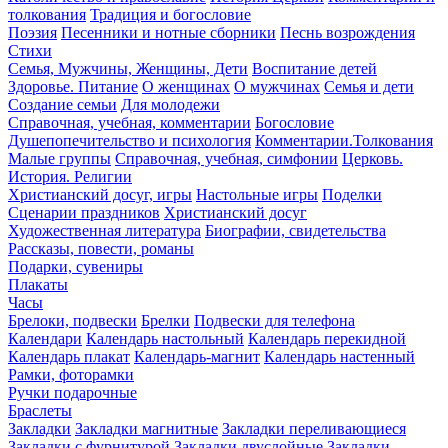
толкования
Традиция и богословие
Поэзия
Песенники и нотные сборники
Песнь возрождения
Стихи
Семья, Мужчины, Женщины, Дети
Воспитание детей
Здоровье. Питание
О женщинах
О мужчинах
Семья и дети
Создание семьи
Для молодежи
Справочная, учебная, комментарии
Богословие
Душепопечительство и психология
Комментарии.Толкования
Малые группы
Справочная, учебная, симфонии
Церковь.
История. Религии
Христианский досуг, игры
Настольные игры
Поделки
Сценарии праздников
Христианский досуг
Художественная литература
Биографии, свидетельства
Рассказы, повести, романы
Подарки, сувениры
Плакаты
Часы
Брелоки, подвески
Брелки
Подвески для телефона
Календари
Календарь настольный
Календарь перекидной
Календарь плакат
Календарь-магнит
Календарь настенный
Рамки, фоторамки
Ручки подарочные
Браслеты
Закладки
Закладки магнитные
Закладки переливающиеся
Закладки с фурнитурой
Закладки двуслойные
Закладки