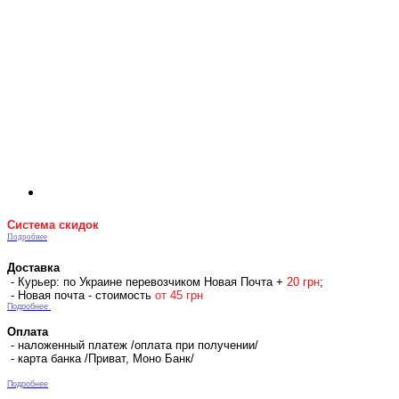
Система скидок
Подробнее
Доставка
- Курьер: по Украине перевозчиком Новая Почта +
2
0 гр
н
;
- Новая почта - стоимость
от 45 грн
Подробнее
Оплата
- наложенный платеж /оплата при получении/
- карта банка /Приват, Моно Банк/
Подробнее