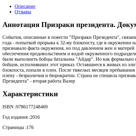
Описание
Отзывы
Аннотация Призраки президента. Доку
События, описанные в повести "Призраки Президента", связа
года - попыткой прорыва к 32-му блокпосту, где в окружении 
признавало факта окружения, но под давлением жен и матерей
обеспечения продовольствием и водой окруженного подраздел
были выполнить бойцы батальона "Айдар". Но как формально н
бойцов, исполнявших этот приказ. Оставшиеся в живых из эли
блокпоста, попали в плен. После тяжелых месяцев пребывания в
плену - безразличия и бюрократии. Страна не спешила призна
Президента" - вторая работа Валер
Характеристики
ISBN :
9786177248469
Год издания :
2016
Страницы :
176