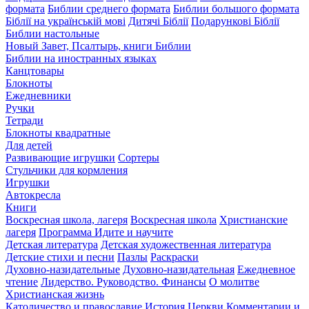
формата
Библии среднего формата
Библии большого формата
Біблії на українській мові
Дитячі Біблії
Подарункові Біблії
Библии настольные
Новый Завет, Псалтырь, книги Библии
Библии на иностранных языках
Канцтовары
Блокноты
Ежедневники
Ручки
Тетради
Блокноты квадратные
Для детей
Развивающие игрушки
Сортеры
Стульчики для кормления
Игрушки
Автокресла
Книги
Воскресная школа, лагеря
Воскресная школа
Христианские
лагеря
Программа Идите и научите
Детская литература
Детская художественная литература
Детские стихи и песни
Пазлы
Раскраски
Духовно-назидательные
Духовно-назидательная
Ежедневное
чтение
Лидерство. Руководство. Финансы
О молитве
Христианская жизнь
Католичество и православие
История Церкви
Комментарии и