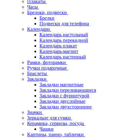
Плакаты
Часы
Брелоки, подвески
Брелки
Подвески для телефона
Календари
Календарь настольный
Календарь перекидной
Календарь плакат
Календарь-магнит
Календарь настенный
Рамки, фоторамки
Ручки подарочные
Браслеты
Закладки
Закладки магнитные
Закладки переливающиеся
Закладки с фурнитурой
Закладки двуслойные
Закладки двухсторонние
Значки
Зеркальце для сумки
Керамика, сервизы, посуда
Чашки
Картины, панно, таблички