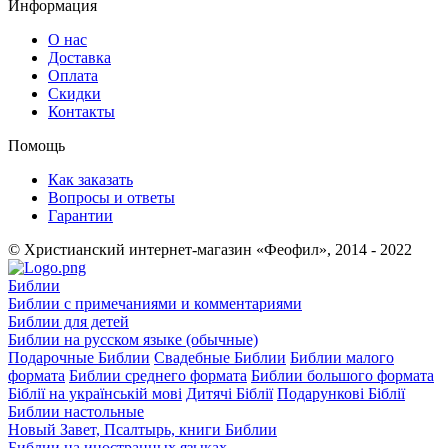
Информация
О нас
Доставка
Оплата
Скидки
Контакты
Помощь
Как заказать
Вопросы и ответы
Гарантии
© Христианский интернет-магазин «Феофил», 2014 - 2022
Библии
Библии с примечаниями и комментариями
Библии для детей
Библии на русском языке (обычные)
Подарочные Библии
Свадебные Библии
Библии малого
формата
Библии среднего формата
Библии большого формата
Біблії на українській мові
Дитячі Біблії
Подарункові Біблії
Библии настольные
Новый Завет, Псалтырь, книги Библии
Библии на иностранных языках