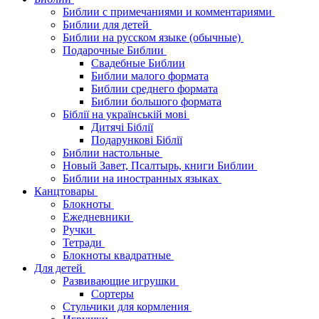
Библии с примечаниями и комментариями
Библии для детей
Библии на русском языке (обычные)
Подарочные Библии
Свадебные Библии
Библии малого формата
Библии среднего формата
Библии большого формата
Біблії на українській мові
Дитячі Біблії
Подарункові Біблії
Библии настольные
Новый Завет, Псалтырь, книги Библии
Библии на иностранных языках
Канцтовары
Блокноты
Ежедневники
Ручки
Тетради
Блокноты квадратные
Для детей
Развивающие игрушки
Сортеры
Стульчики для кормления