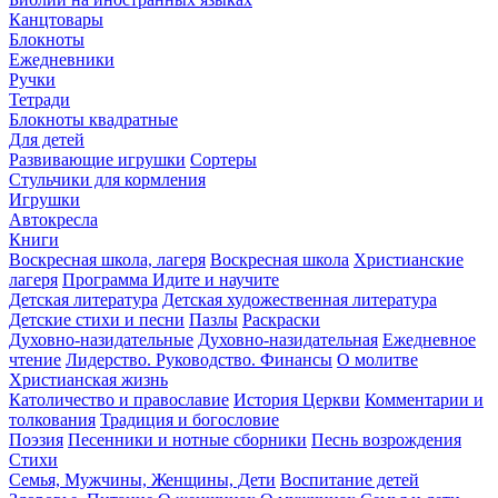
Канцтовары
Блокноты
Ежедневники
Ручки
Тетради
Блокноты квадратные
Для детей
Развивающие игрушки
Сортеры
Стульчики для кормления
Игрушки
Автокресла
Книги
Воскресная школа, лагеря
Воскресная школа
Христианские
лагеря
Программа Идите и научите
Детская литература
Детская художественная литература
Детские стихи и песни
Пазлы
Раскраски
Духовно-назидательные
Духовно-назидательная
Ежедневное
чтение
Лидерство. Руководство. Финансы
О молитве
Христианская жизнь
Католичество и православие
История Церкви
Комментарии и
толкования
Традиция и богословие
Поэзия
Песенники и нотные сборники
Песнь возрождения
Стихи
Семья, Мужчины, Женщины, Дети
Воспитание детей