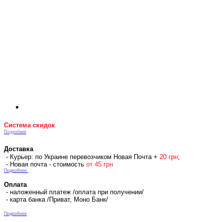
Система скидок
Подробнее
Доставка
- Курьер: по Украине перевозчиком Новая Почта +
2
0 гр
н
;
- Новая почта - стоимость
от 45 грн
Подробнее
Оплата
- наложенный платеж /оплата при получении/
- карта банка /Приват, Моно Банк/
Подробнее