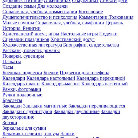
Здоровье. Питание
О женщинах
О мужчинах
Семья и дети
Создание семьи
Для молодежи
Справочная, учебная, комментарии
Богословие
Душепопечительство и психология
Комментарии.Толкования
Малые группы
Справочная, учебная, симфонии
Церковь.
История. Религии
Христианский досуг, игры
Настольные игры
Поделки
Сценарии праздников
Христианский досуг
Художественная литература
Биографии, свидетельства
Рассказы, повести, романы
Подарки, сувениры
Плакаты
Часы
Брелоки, подвески
Брелки
Подвески для телефона
Календари
Календарь настольный
Календарь перекидной
Календарь плакат
Календарь-магнит
Календарь настенный
Рамки, фоторамки
Ручки подарочные
Браслеты
Закладки
Закладки магнитные
Закладки переливающиеся
Закладки с фурнитурой
Закладки двуслойные
Закладки
двухсторонние
Значки
Зеркальце для сумки
Керамика, сервизы, посуда
Чашки