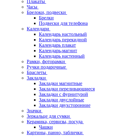
Плакаты
Часы
Брелоки, подвески
Брелки
Подвески для телефона
Календари
Календарь настольный
Календарь перекидной
Календарь плакат
Календарь-магнит
Календарь настенный
Рамки, фоторамки
Ручки подарочные
Браслеты
Закладки
Закладки магнитные
Закладки переливающиеся
Закладки с фурнитурой
Закладки двуслойные
Закладки двухсторонние
Значки
Зеркальце для сумки
Керамика, сервизы, посуда
Чашки
Картины, панно, таблички