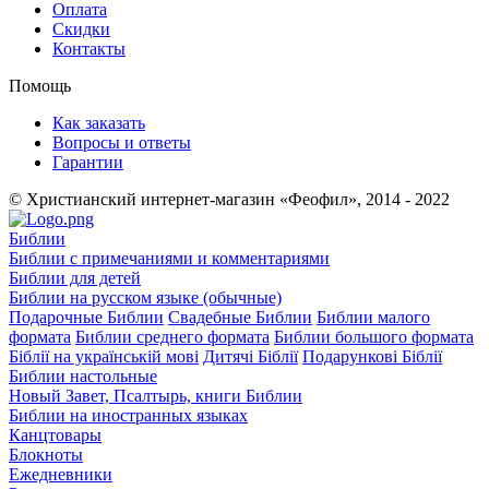
Оплата
Скидки
Контакты
Помощь
Как заказать
Вопросы и ответы
Гарантии
© Христианский интернет-магазин «Феофил», 2014 - 2022
Библии
Библии с примечаниями и комментариями
Библии для детей
Библии на русском языке (обычные)
Подарочные Библии
Свадебные Библии
Библии малого
формата
Библии среднего формата
Библии большого формата
Біблії на українській мові
Дитячі Біблії
Подарункові Біблії
Библии настольные
Новый Завет, Псалтырь, книги Библии
Библии на иностранных языках
Канцтовары
Блокноты
Ежедневники