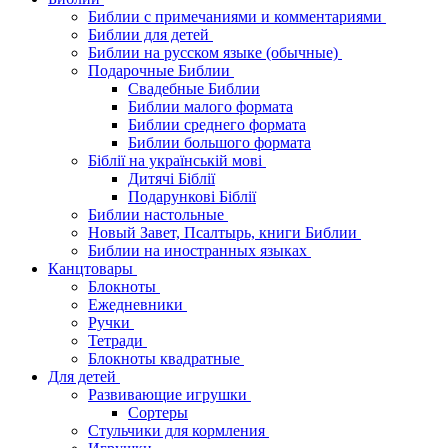
Библии с примечаниями и комментариями
Библии для детей
Библии на русском языке (обычные)
Подарочные Библии
Свадебные Библии
Библии малого формата
Библии среднего формата
Библии большого формата
Біблії на українській мові
Дитячі Біблії
Подарункові Біблії
Библии настольные
Новый Завет, Псалтырь, книги Библии
Библии на иностранных языках
Канцтовары
Блокноты
Ежедневники
Ручки
Тетради
Блокноты квадратные
Для детей
Развивающие игрушки
Сортеры
Стульчики для кормления