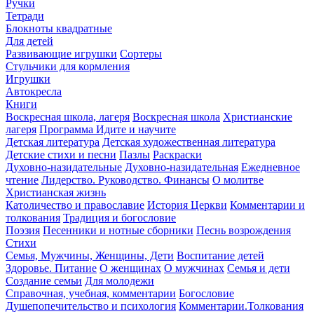
Ручки
Тетради
Блокноты квадратные
Для детей
Развивающие игрушки
Сортеры
Стульчики для кормления
Игрушки
Автокресла
Книги
Воскресная школа, лагеря
Воскресная школа
Христианские
лагеря
Программа Идите и научите
Детская литература
Детская художественная литература
Детские стихи и песни
Пазлы
Раскраски
Духовно-назидательные
Духовно-назидательная
Ежедневное
чтение
Лидерство. Руководство. Финансы
О молитве
Христианская жизнь
Католичество и православие
История Церкви
Комментарии и
толкования
Традиция и богословие
Поэзия
Песенники и нотные сборники
Песнь возрождения
Стихи
Семья, Мужчины, Женщины, Дети
Воспитание детей
Здоровье. Питание
О женщинах
О мужчинах
Семья и дети
Создание семьи
Для молодежи
Справочная, учебная, комментарии
Богословие
Душепопечительство и психология
Комментарии.Толкования