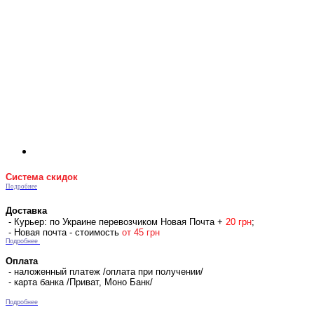
Система скидок
Подробнее
Доставка
- Курьер: по Украине перевозчиком Новая Почта +
2
0 гр
н
;
- Новая почта - стоимость
от 45 грн
Подробнее
Оплата
- наложенный платеж /оплата при получении/
- карта банка /Приват, Моно Банк/
Подробнее