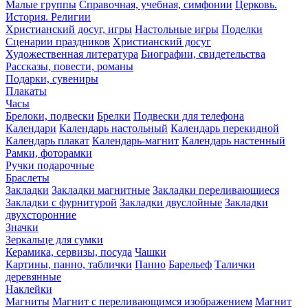
Малые группы
Справочная, учебная, симфонии
Церковь.
История. Религии
Христианский досуг, игры
Настольные игры
Поделки
Сценарии праздников
Христианский досуг
Художественная литература
Биографии, свидетельства
Рассказы, повести, романы
Подарки, сувениры
Плакаты
Часы
Брелоки, подвески
Брелки
Подвески для телефона
Календари
Календарь настольный
Календарь перекидной
Календарь плакат
Календарь-магнит
Календарь настенный
Рамки, фоторамки
Ручки подарочные
Браслеты
Закладки
Закладки магнитные
Закладки переливающиеся
Закладки с фурнитурой
Закладки двуслойные
Закладки
двухсторонние
Значки
Зеркальце для сумки
Керамика, сервизы, посуда
Чашки
Картины, панно, таблички
Панно
Барельеф
Талички
деревянные
Наклейки
Магниты
Магнит с переливающимся изображением
Магнит