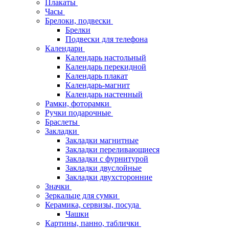
Плакаты
Часы
Брелоки, подвески
Брелки
Подвески для телефона
Календари
Календарь настольный
Календарь перекидной
Календарь плакат
Календарь-магнит
Календарь настенный
Рамки, фоторамки
Ручки подарочные
Браслеты
Закладки
Закладки магнитные
Закладки переливающиеся
Закладки с фурнитурой
Закладки двуслойные
Закладки двухсторонние
Значки
Зеркальце для сумки
Керамика, сервизы, посуда
Чашки
Картины, панно, таблички