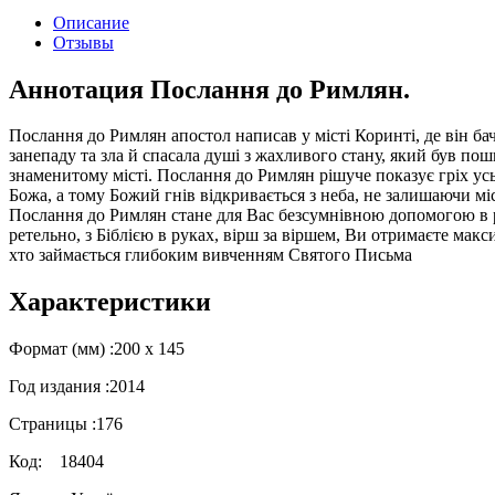
Описание
Отзывы
Аннотация Послання до Римлян.
Послання до Римлян апостол написав у місті Коринті, де він ба
занепаду та зла й спасала душі з жахливого стану, який був по
знаменитому місті. Послання до Римлян рішуче показує гріх ус
Божа, а тому Божий гнів відкривається з неба, не залишаючи міс
Послання до Римлян стане для Вас безсумнівною допомогою в 
ретельно, з Біблією в руках, вірш за віршем, Ви отримаєте макс
хто займається глибоким вивченням Святого Письма
Характеристики
Формат (мм) :
200 х 145
Год издания :
2014
Страницы :
176
Код:
18404