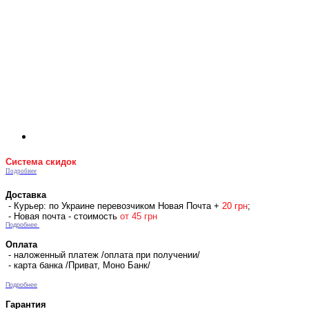
Система скидок
Подробнее
Доставка
- Курьер: по Украине перевозчиком Новая Почта +
2
0 гр
н
;
- Новая почта - стоимость
от 45 грн
Подробнее
Оплата
- наложенный платеж /оплата при получении/
- карта банка /Приват, Моно Банк/
Подробнее
Гарантия