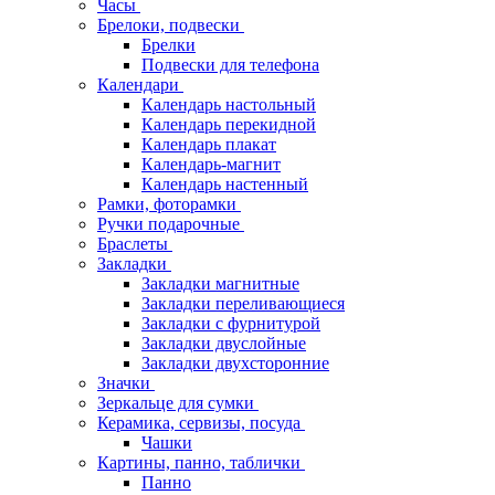
Часы
Брелоки, подвески
Брелки
Подвески для телефона
Календари
Календарь настольный
Календарь перекидной
Календарь плакат
Календарь-магнит
Календарь настенный
Рамки, фоторамки
Ручки подарочные
Браслеты
Закладки
Закладки магнитные
Закладки переливающиеся
Закладки с фурнитурой
Закладки двуслойные
Закладки двухсторонние
Значки
Зеркальце для сумки
Керамика, сервизы, посуда
Чашки
Картины, панно, таблички
Панно