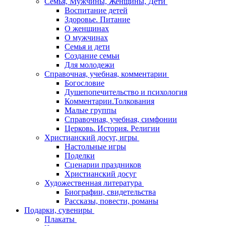
Семья, Мужчины, Женщины, Дети
Воспитание детей
Здоровье. Питание
О женщинах
О мужчинах
Семья и дети
Создание семьи
Для молодежи
Справочная, учебная, комментарии
Богословие
Душепопечительство и психология
Комментарии.Толкования
Малые группы
Справочная, учебная, симфонии
Церковь. История. Религии
Христианский досуг, игры
Настольные игры
Поделки
Сценарии праздников
Христианский досуг
Художественная литература
Биографии, свидетельства
Рассказы, повести, романы
Подарки, сувениры
Плакаты