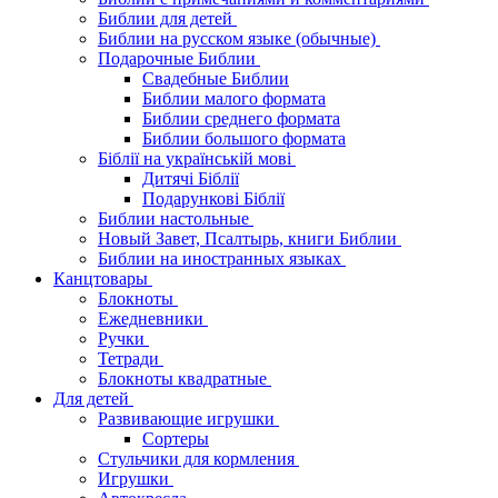
Библии для детей
Библии на русском языке (обычные)
Подарочные Библии
Свадебные Библии
Библии малого формата
Библии среднего формата
Библии большого формата
Біблії на українській мові
Дитячі Біблії
Подарункові Біблії
Библии настольные
Новый Завет, Псалтырь, книги Библии
Библии на иностранных языках
Канцтовары
Блокноты
Ежедневники
Ручки
Тетради
Блокноты квадратные
Для детей
Развивающие игрушки
Сортеры
Стульчики для кормления
Игрушки