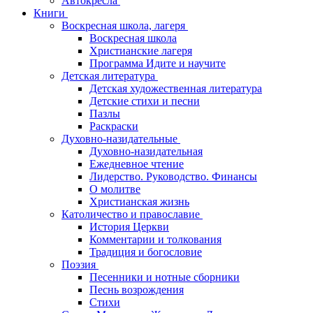
Автокресла
Книги
Воскресная школа, лагеря
Воскресная школа
Христианские лагеря
Программа Идите и научите
Детская литература
Детская художественная литература
Детские стихи и песни
Пазлы
Раскраски
Духовно-назидательные
Духовно-назидательная
Ежедневное чтение
Лидерство. Руководство. Финансы
О молитве
Христианская жизнь
Католичество и православие
История Церкви
Комментарии и толкования
Традиция и богословие
Поэзия
Песенники и нотные сборники
Песнь возрождения
Стихи