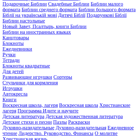
Подарочные Библии
Свадебные Библии
Библии малого
формата
Библии среднего формата
Библии большого формата
Біблії на українській мові
Дитячі Біблії
Подарункові Біблії
Библии настольные
Новый Завет, Псалтырь, книги Библии
Библии на иностранных языках
Канцтовары
Блокноты
Ежедневники
Ручки
Тетради
Блокноты квадратные
Для детей
Развивающие игрушки
Сортеры
Стульчики для кормления
Игрушки
Автокресла
Книги
Воскресная школа, лагеря
Воскресная школа
Христианские
лагеря
Программа Идите и научите
Детская литература
Детская художественная литература
Детские стихи и песни
Пазлы
Раскраски
Духовно-назидательные
Духовно-назидательная
Ежедневное
чтение
Лидерство. Руководство. Финансы
О молитве
Христианская жизнь