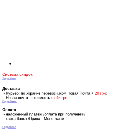
Система скидок
Подробнее
Доставка
- Курьер: по Украине перевозчиком Новая Почта +
2
0 гр
н
;
- Новая почта - стоимость
от 45 грн
Подробнее
Оплата
- наложенный платеж /оплата при получении/
- карта банка /Приват, Моно Банк/
Подробнее