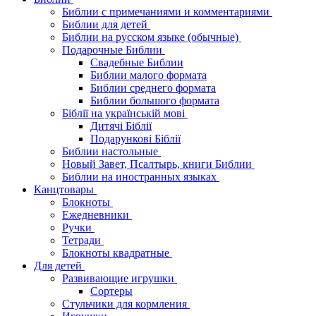
Библии с примечаниями и комментариями
Библии для детей
Библии на русском языке (обычные)
Подарочные Библии
Свадебные Библии
Библии малого формата
Библии среднего формата
Библии большого формата
Біблії на українській мові
Дитячі Біблії
Подарункові Біблії
Библии настольные
Новый Завет, Псалтырь, книги Библии
Библии на иностранных языках
Канцтовары
Блокноты
Ежедневники
Ручки
Тетради
Блокноты квадратные
Для детей
Развивающие игрушки
Сортеры
Стульчики для кормления