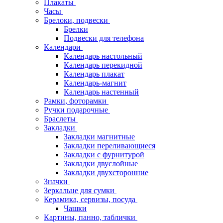
Плакаты
Часы
Брелоки, подвески
Брелки
Подвески для телефона
Календари
Календарь настольный
Календарь перекидной
Календарь плакат
Календарь-магнит
Календарь настенный
Рамки, фоторамки
Ручки подарочные
Браслеты
Закладки
Закладки магнитные
Закладки переливающиеся
Закладки с фурнитурой
Закладки двуслойные
Закладки двухсторонние
Значки
Зеркальце для сумки
Керамика, сервизы, посуда
Чашки
Картины, панно, таблички