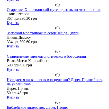
(0)
Озарение. Христианский путеводитель по чтению книг
Тони Рейнки
367 грн
330.30 грн
Купить
(0)
Заспокой моє тривожне серце Лінда Діллоу
Линда Диллоу
334 грн
300.60 грн
Купить
(0)
Становление пневматологического богословия
Вели-Матти Карккайнен
500 грн
450 грн
Купить
(0)
Нуждается ли ваш язык в исцелении? Дерек Принс / есть
на украинском /
Дерек Принс
50 грн
45 грн
Купить
(0)
Библейское лидерство. Дерек Принс