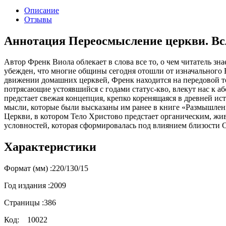
Описание
Отзывы
Аннотация Переосмысление церкви. Всл
Автор Френк Виола облекает в слова все то, о чем читатель зн
убежден, что многие общины сегодня отошли от изначального 
движении домашних церквей, Френк находится на передовой то
потрясающие устоявшийся с годами статус-кво, влекут нас к 
предстает свежая концепция, крепко коренящаяся в древней ис
мысли, которые были высказаны им ранее в книге «Размышлен
Церкви, в котором Тело Христово предстает органическим, ж
условностей, которая сформировалась под влиянием близости 
Характеристики
Формат (мм) :
220/130/15
Год издания :
2009
Страницы :
386
Код:
10022