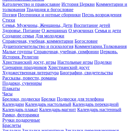
Католичество и православие
История Церкви
Комментарии и
толкования
Традиция и богословие
Поэзия
Песенники и нотные сборники
Песнь возрождения
Стихи
Семья, Мужчины, Женщины, Дети
Воспитание детей
Здоровье. Питание
О женщинах
О мужчинах
Семья и дети
Создание семьи
Для молодежи
Справочная, учебная, комментарии
Богословие
Душепопечительство и психология
Комментарии.Толкования
Малые группы
Справочная, учебная, симфонии
Церковь.
История. Религии
Христианский досуг, игры
Настольные игры
Поделки
Сценарии праздников
Христианский досуг
Художественная литература
Биографии, свидетельства
Рассказы, повести, романы
Подарки, сувениры
Плакаты
Часы
Брелоки, подвески
Брелки
Подвески для телефона
Календари
Календарь настольный
Календарь перекидной
Календарь плакат
Календарь-магнит
Календарь настенный
Рамки, фоторамки
Ручки подарочные
Браслеты
Закладки
Закладки магнитные
Закладки переливающиеся