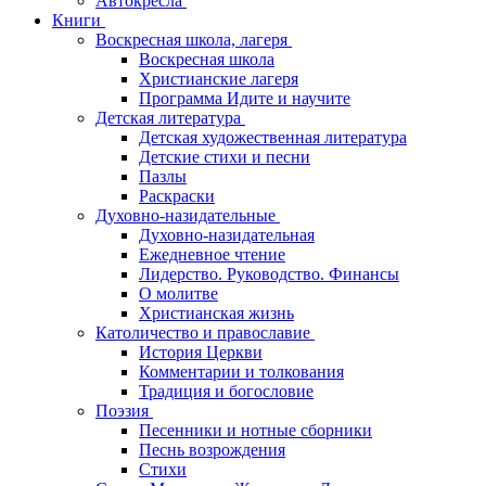
Автокресла
Книги
Воскресная школа, лагеря
Воскресная школа
Христианские лагеря
Программа Идите и научите
Детская литература
Детская художественная литература
Детские стихи и песни
Пазлы
Раскраски
Духовно-назидательные
Духовно-назидательная
Ежедневное чтение
Лидерство. Руководство. Финансы
О молитве
Христианская жизнь
Католичество и православие
История Церкви
Комментарии и толкования
Традиция и богословие
Поэзия
Песенники и нотные сборники
Песнь возрождения
Стихи