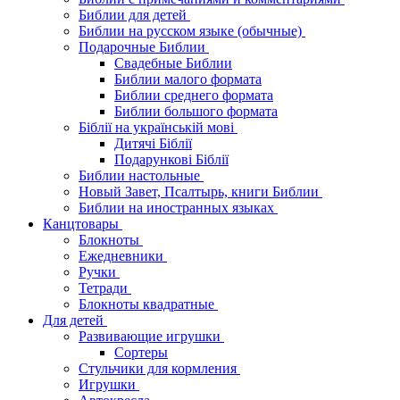
Библии для детей
Библии на русском языке (обычные)
Подарочные Библии
Свадебные Библии
Библии малого формата
Библии среднего формата
Библии большого формата
Біблії на українській мові
Дитячі Біблії
Подарункові Біблії
Библии настольные
Новый Завет, Псалтырь, книги Библии
Библии на иностранных языках
Канцтовары
Блокноты
Ежедневники
Ручки
Тетради
Блокноты квадратные
Для детей
Развивающие игрушки
Сортеры
Стульчики для кормления
Игрушки