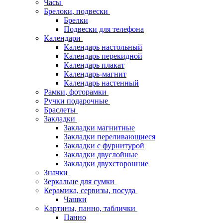
Часы
Брелоки, подвески
Брелки
Подвески для телефона
Календари
Календарь настольный
Календарь перекидной
Календарь плакат
Календарь-магнит
Календарь настенный
Рамки, фоторамки
Ручки подарочные
Браслеты
Закладки
Закладки магнитные
Закладки переливающиеся
Закладки с фурнитурой
Закладки двуслойные
Закладки двухсторонние
Значки
Зеркальце для сумки
Керамика, сервизы, посуда
Чашки
Картины, панно, таблички
Панно