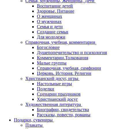
Семья, Мужчины, Женщины, Дети
Воспитание детей
Здоровье. Питание
О женщинах
О мужчинах
Семья и дети
Создание семьи
Для молодежи
Справочная, учебная, комментарии
Богословие
Душепопечительство и психология
Комментарии.Толкования
Малые группы
Справочная, учебная, симфонии
Церковь. История. Религии
Христианский досуг, игры
Настольные игры
Поделки
Сценарии праздников
Христианский досуг
Художественная литература
Биографии, свидетельства
Рассказы, повести, романы
Подарки, сувениры
Плакаты