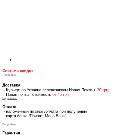
Система скидок
Подробнее
Доставка
- Курьер: по Украине перевозчиком Новая Почта +
2
0 гр
н
;
- Новая почта - стоимость
от 45 грн
Подробнее
Оплата
- наложенный платеж /оплата при получении/
- карта банка /Приват, Моно Банк/
Подробнее
Гарантия