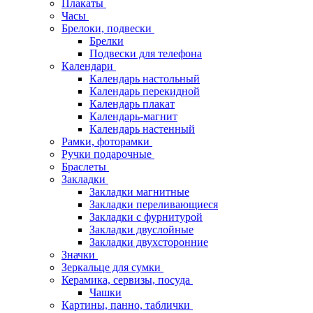
Плакаты
Часы
Брелоки, подвески
Брелки
Подвески для телефона
Календари
Календарь настольный
Календарь перекидной
Календарь плакат
Календарь-магнит
Календарь настенный
Рамки, фоторамки
Ручки подарочные
Браслеты
Закладки
Закладки магнитные
Закладки переливающиеся
Закладки с фурнитурой
Закладки двуслойные
Закладки двухсторонние
Значки
Зеркальце для сумки
Керамика, сервизы, посуда
Чашки
Картины, панно, таблички