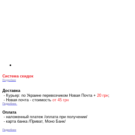
Система скидок
Подробнее
Доставка
- Курьер: по Украине перевозчиком Новая Почта +
2
0 гр
н
;
- Новая почта - стоимость
от 45 грн
Подробнее
Оплата
- наложенный платеж /оплата при получении/
- карта банка /Приват, Моно Банк/
Подробнее