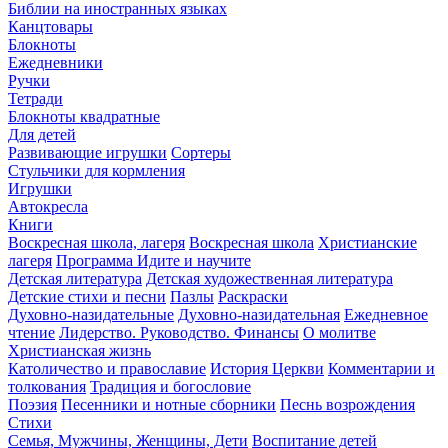
Библии на иностранных языках
Канцтовары
Блокноты
Ежедневники
Ручки
Тетради
Блокноты квадратные
Для детей
Развивающие игрушки
Сортеры
Стульчики для кормления
Игрушки
Автокресла
Книги
Воскресная школа, лагеря
Воскресная школа
Христианские
лагеря
Программа Идите и научите
Детская литература
Детская художественная литература
Детские стихи и песни
Пазлы
Раскраски
Духовно-назидательные
Духовно-назидательная
Ежедневное
чтение
Лидерство. Руководство. Финансы
О молитве
Христианская жизнь
Католичество и православие
История Церкви
Комментарии и
толкования
Традиция и богословие
Поэзия
Песенники и нотные сборники
Песнь возрождения
Стихи
Семья, Мужчины, Женщины, Дети
Воспитание детей