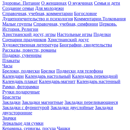
Здоровье. Питание
О женщинах
О мужчинах
Семья и дети
Создание семьи
Для молодежи
Справочная, учебная, комментарии
Богословие
Душепопечительство и психология
Комментарии.Толкования
Малые группы
Справочная, учебная, симфонии
Церковь.
История. Религии
Христианский досуг, игры
Настольные игры
Поделки
Сценарии праздников
Христианский досуг
Художественная литература
Биографии, свидетельства
Рассказы, повести, романы
Подарки, сувениры
Плакаты
Часы
Брелоки, подвески
Брелки
Подвески для телефона
Календари
Календарь настольный
Календарь перекидной
Календарь плакат
Календарь-магнит
Календарь настенный
Рамки, фоторамки
Ручки подарочные
Браслеты
Закладки
Закладки магнитные
Закладки переливающиеся
Закладки с фурнитурой
Закладки двуслойные
Закладки
двухсторонние
Значки
Зеркальце для сумки
Керамика, сервизы, посуда
Чашки