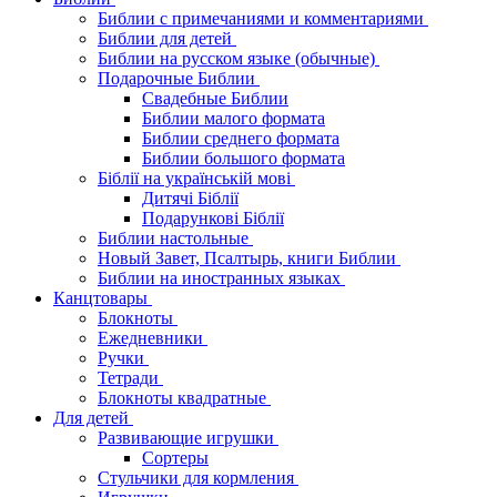
Библии с примечаниями и комментариями
Библии для детей
Библии на русском языке (обычные)
Подарочные Библии
Свадебные Библии
Библии малого формата
Библии среднего формата
Библии большого формата
Біблії на українській мові
Дитячі Біблії
Подарункові Біблії
Библии настольные
Новый Завет, Псалтырь, книги Библии
Библии на иностранных языках
Канцтовары
Блокноты
Ежедневники
Ручки
Тетради
Блокноты квадратные
Для детей
Развивающие игрушки
Сортеры
Стульчики для кормления