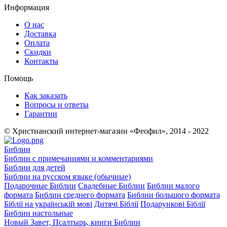
Информация
О нас
Доставка
Оплата
Скидки
Контакты
Помощь
Как заказать
Вопросы и ответы
Гарантии
© Христианский интернет-магазин «Феофил», 2014 - 2022
Библии
Библии с примечаниями и комментариями
Библии для детей
Библии на русском языке (обычные)
Подарочные Библии
Свадебные Библии
Библии малого
формата
Библии среднего формата
Библии большого формата
Біблії на українській мові
Дитячі Біблії
Подарункові Біблії
Библии настольные
Новый Завет, Псалтырь, книги Библии