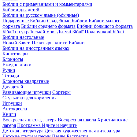
Библии с примечаниями и комментариями
Библии для детей
Библии на русском языке (обычные)
Подарочные Библии
Свадебные Библии
Библии малого
формата
Библии среднего формата
Библии большого формата
Біблії на українській мові
Дитячі Біблії
Подарункові Біблії
Библии настольные
Новый Завет, Псалтырь, книги Библии
Библии на иностранных языках
Канцтовары
Блокноты
Ежедневники
Ручки
Тетради
Блокноты квадратные
Для детей
Развивающие игрушки
Сортеры
Стульчики для кормления
Игрушки
Автокресла
Книги
Воскресная школа, лагеря
Воскресная школа
Христианские
лагеря
Программа Идите и научите
Детская литература
Детская художественная литература
Детские стихи и песни
Пазлы
Раскраски