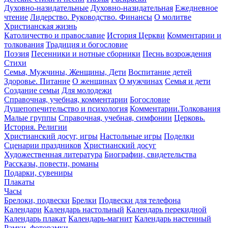
Духовно-назидательные
Духовно-назидательная
Ежедневное
чтение
Лидерство. Руководство. Финансы
О молитве
Христианская жизнь
Католичество и православие
История Церкви
Комментарии и
толкования
Традиция и богословие
Поэзия
Песенники и нотные сборники
Песнь возрождения
Стихи
Семья, Мужчины, Женщины, Дети
Воспитание детей
Здоровье. Питание
О женщинах
О мужчинах
Семья и дети
Создание семьи
Для молодежи
Справочная, учебная, комментарии
Богословие
Душепопечительство и психология
Комментарии.Толкования
Малые группы
Справочная, учебная, симфонии
Церковь.
История. Религии
Христианский досуг, игры
Настольные игры
Поделки
Сценарии праздников
Христианский досуг
Художественная литература
Биографии, свидетельства
Рассказы, повести, романы
Подарки, сувениры
Плакаты
Часы
Брелоки, подвески
Брелки
Подвески для телефона
Календари
Календарь настольный
Календарь перекидной
Календарь плакат
Календарь-магнит
Календарь настенный
Рамки, фоторамки