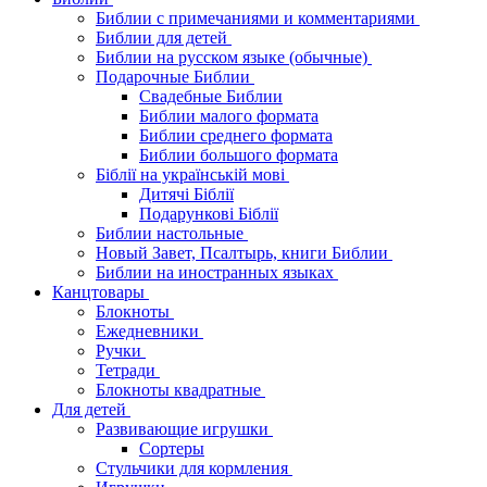
Библии с примечаниями и комментариями
Библии для детей
Библии на русском языке (обычные)
Подарочные Библии
Свадебные Библии
Библии малого формата
Библии среднего формата
Библии большого формата
Біблії на українській мові
Дитячі Біблії
Подарункові Біблії
Библии настольные
Новый Завет, Псалтырь, книги Библии
Библии на иностранных языках
Канцтовары
Блокноты
Ежедневники
Ручки
Тетради
Блокноты квадратные
Для детей
Развивающие игрушки
Сортеры
Стульчики для кормления