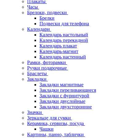
Плакаты
Часы
Брелоки, подвески
Брелки
Подвески для телефона
Календари
Календарь настольный
Календарь перекидной
Календарь плакат
Календарь-магнит
Календарь настенный
Рамки, фоторамки
Ручки подарочные
Браслеты
Закладки
Закладки магнитные
Закладки переливающиеся
Закладки с фурнитурой
Закладки двуслойные
Закладки двухсторонние
Значки
Зеркальце для сумки
Керамика, сервизы, посуда
Чашки
Картины, панно, таблички