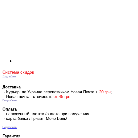
Система скидок
Подробнее
Доставка
- Курьер: по Украине перевозчиком Новая Почта +
2
0 гр
н
;
- Новая почта - стоимость
от 45 грн
Подробнее
Оплата
- наложенный платеж /оплата при получении/
- карта банка /Приват, Моно Банк/
Подробнее
Гарантия