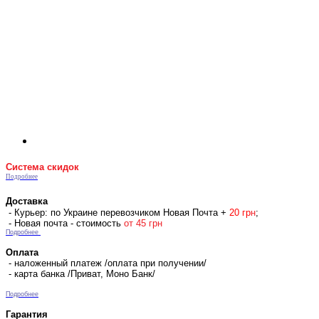
Система скидок
Подробнее
Доставка
- Курьер: по Украине перевозчиком Новая Почта +
2
0 гр
н
;
- Новая почта - стоимость
от 45 грн
Подробнее
Оплата
- наложенный платеж /оплата при получении/
- карта банка /Приват, Моно Банк/
Подробнее
Гарантия