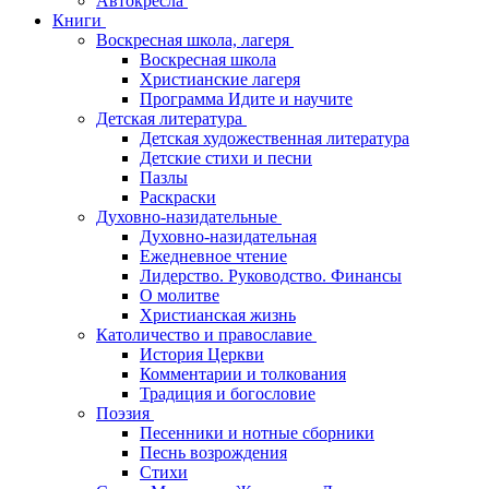
Автокресла
Книги
Воскресная школа, лагеря
Воскресная школа
Христианские лагеря
Программа Идите и научите
Детская литература
Детская художественная литература
Детские стихи и песни
Пазлы
Раскраски
Духовно-назидательные
Духовно-назидательная
Ежедневное чтение
Лидерство. Руководство. Финансы
О молитве
Христианская жизнь
Католичество и православие
История Церкви
Комментарии и толкования
Традиция и богословие
Поэзия
Песенники и нотные сборники
Песнь возрождения
Стихи