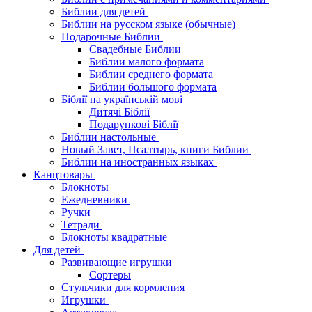
Библии для детей
Библии на русском языке (обычные)
Подарочные Библии
Свадебные Библии
Библии малого формата
Библии среднего формата
Библии большого формата
Біблії на українській мові
Дитячі Біблії
Подарункові Біблії
Библии настольные
Новый Завет, Псалтырь, книги Библии
Библии на иностранных языках
Канцтовары
Блокноты
Ежедневники
Ручки
Тетради
Блокноты квадратные
Для детей
Развивающие игрушки
Сортеры
Стульчики для кормления
Игрушки