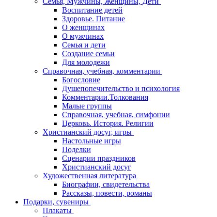
Семья, Мужчины, Женщины, Дети
Воспитание детей
Здоровье. Питание
О женщинах
О мужчинах
Семья и дети
Создание семьи
Для молодежи
Справочная, учебная, комментарии
Богословие
Душепопечительство и психология
Комментарии.Толкования
Малые группы
Справочная, учебная, симфонии
Церковь. История. Религии
Христианский досуг, игры
Настольные игры
Поделки
Сценарии праздников
Христианский досуг
Художественная литература
Биографии, свидетельства
Рассказы, повести, романы
Подарки, сувениры
Плакаты