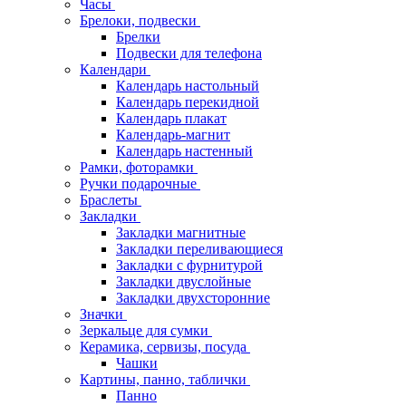
Часы
Брелоки, подвески
Брелки
Подвески для телефона
Календари
Календарь настольный
Календарь перекидной
Календарь плакат
Календарь-магнит
Календарь настенный
Рамки, фоторамки
Ручки подарочные
Браслеты
Закладки
Закладки магнитные
Закладки переливающиеся
Закладки с фурнитурой
Закладки двуслойные
Закладки двухсторонние
Значки
Зеркальце для сумки
Керамика, сервизы, посуда
Чашки
Картины, панно, таблички
Панно