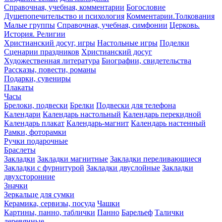
Справочная, учебная, комментарии
Богословие
Душепопечительство и психология
Комментарии.Толкования
Малые группы
Справочная, учебная, симфонии
Церковь.
История. Религии
Христианский досуг, игры
Настольные игры
Поделки
Сценарии праздников
Христианский досуг
Художественная литература
Биографии, свидетельства
Рассказы, повести, романы
Подарки, сувениры
Плакаты
Часы
Брелоки, подвески
Брелки
Подвески для телефона
Календари
Календарь настольный
Календарь перекидной
Календарь плакат
Календарь-магнит
Календарь настенный
Рамки, фоторамки
Ручки подарочные
Браслеты
Закладки
Закладки магнитные
Закладки переливающиеся
Закладки с фурнитурой
Закладки двуслойные
Закладки
двухсторонние
Значки
Зеркальце для сумки
Керамика, сервизы, посуда
Чашки
Картины, панно, таблички
Панно
Барельеф
Талички
деревянные