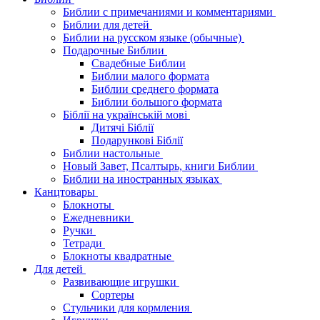
Библии с примечаниями и комментариями
Библии для детей
Библии на русском языке (обычные)
Подарочные Библии
Свадебные Библии
Библии малого формата
Библии среднего формата
Библии большого формата
Біблії на українській мові
Дитячі Біблії
Подарункові Біблії
Библии настольные
Новый Завет, Псалтырь, книги Библии
Библии на иностранных языках
Канцтовары
Блокноты
Ежедневники
Ручки
Тетради
Блокноты квадратные
Для детей
Развивающие игрушки
Сортеры
Стульчики для кормления