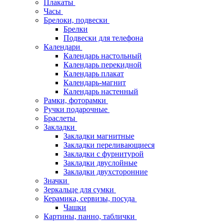
Плакаты
Часы
Брелоки, подвески
Брелки
Подвески для телефона
Календари
Календарь настольный
Календарь перекидной
Календарь плакат
Календарь-магнит
Календарь настенный
Рамки, фоторамки
Ручки подарочные
Браслеты
Закладки
Закладки магнитные
Закладки переливающиеся
Закладки с фурнитурой
Закладки двуслойные
Закладки двухсторонние
Значки
Зеркальце для сумки
Керамика, сервизы, посуда
Чашки
Картины, панно, таблички