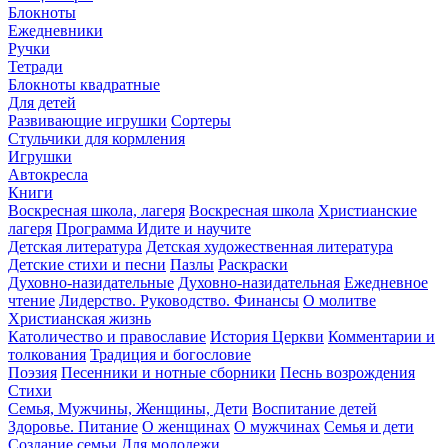
Блокноты
Ежедневники
Ручки
Тетради
Блокноты квадратные
Для детей
Развивающие игрушки
Сортеры
Стульчики для кормления
Игрушки
Автокресла
Книги
Воскресная школа, лагеря
Воскресная школа
Христианские
лагеря
Программа Идите и научите
Детская литература
Детская художественная литература
Детские стихи и песни
Пазлы
Раскраски
Духовно-назидательные
Духовно-назидательная
Ежедневное
чтение
Лидерство. Руководство. Финансы
О молитве
Христианская жизнь
Католичество и православие
История Церкви
Комментарии и
толкования
Традиция и богословие
Поэзия
Песенники и нотные сборники
Песнь возрождения
Стихи
Семья, Мужчины, Женщины, Дети
Воспитание детей
Здоровье. Питание
О женщинах
О мужчинах
Семья и дети
Создание семьи
Для молодежи