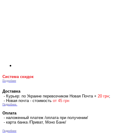
Система скидок
Подробнее
Доставка
- Курьер: по Украине перевозчиком Новая Почта +
2
0 гр
н
;
- Новая почта - стоимость
от 45 грн
Подробнее
Оплата
- наложенный платеж /оплата при получении/
- карта банка /Приват, Моно Банк/
Подробнее