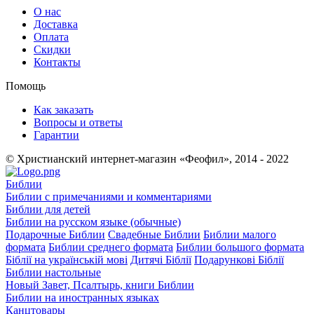
О нас
Доставка
Оплата
Скидки
Контакты
Помощь
Как заказать
Вопросы и ответы
Гарантии
© Христианский интернет-магазин «Феофил», 2014 - 2022
Библии
Библии с примечаниями и комментариями
Библии для детей
Библии на русском языке (обычные)
Подарочные Библии
Свадебные Библии
Библии малого
формата
Библии среднего формата
Библии большого формата
Біблії на українській мові
Дитячі Біблії
Подарункові Біблії
Библии настольные
Новый Завет, Псалтырь, книги Библии
Библии на иностранных языках
Канцтовары