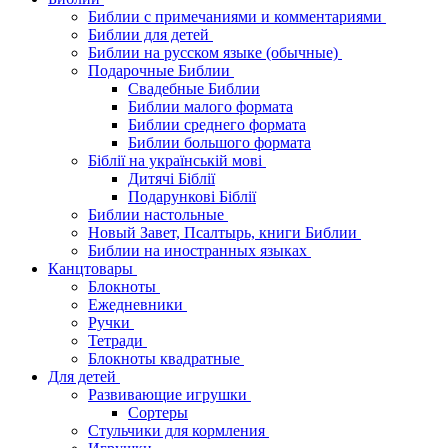
Библии с примечаниями и комментариями
Библии для детей
Библии на русском языке (обычные)
Подарочные Библии
Свадебные Библии
Библии малого формата
Библии среднего формата
Библии большого формата
Біблії на українській мові
Дитячі Біблії
Подарункові Біблії
Библии настольные
Новый Завет, Псалтырь, книги Библии
Библии на иностранных языках
Канцтовары
Блокноты
Ежедневники
Ручки
Тетради
Блокноты квадратные
Для детей
Развивающие игрушки
Сортеры
Стульчики для кормления