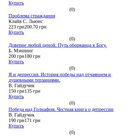
Купить
(0)
Проблема страждання
Клайв С. Льюис
223 грн
200.70 грн
Купить
(0)
Доверие любой ценой. Путь оборванца к Богу.
Б. Мэннинг
200 грн
180 грн
Купить
(0)
Я и депрессия. История победы над отчаянием и
душевными терзаниями.
В. Гайдучик
150 грн
135 грн
Купить
(0)
Победа над Голиафом. Честная книга о депрессии
В. Гайдучик
190 грн
171 грн
Купить
(0)