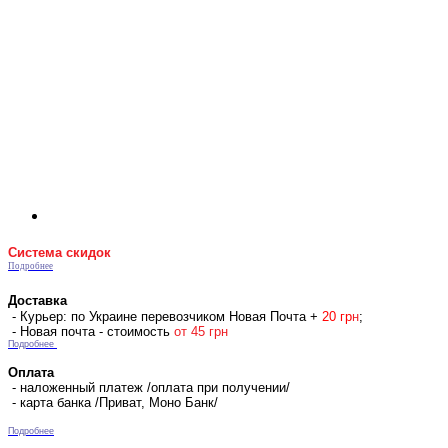
Система скидок
Подробнее
Доставка
- Курьер: по Украине перевозчиком Новая Почта +
2
0 гр
н
;
- Новая почта - стоимость
от 45 грн
Подробнее
Оплата
- наложенный платеж /оплата при получении/
- карта банка /Приват, Моно Банк/
Подробнее