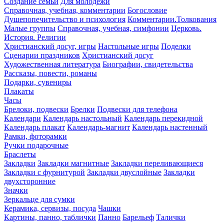
Создание семьи
Для молодежи
Справочная, учебная, комментарии
Богословие
Душепопечительство и психология
Комментарии.Толкования
Малые группы
Справочная, учебная, симфонии
Церковь.
История. Религии
Христианский досуг, игры
Настольные игры
Поделки
Сценарии праздников
Христианский досуг
Художественная литература
Биографии, свидетельства
Рассказы, повести, романы
Подарки, сувениры
Плакаты
Часы
Брелоки, подвески
Брелки
Подвески для телефона
Календари
Календарь настольный
Календарь перекидной
Календарь плакат
Календарь-магнит
Календарь настенный
Рамки, фоторамки
Ручки подарочные
Браслеты
Закладки
Закладки магнитные
Закладки переливающиеся
Закладки с фурнитурой
Закладки двуслойные
Закладки
двухсторонние
Значки
Зеркальце для сумки
Керамика, сервизы, посуда
Чашки
Картины, панно, таблички
Панно
Барельеф
Талички