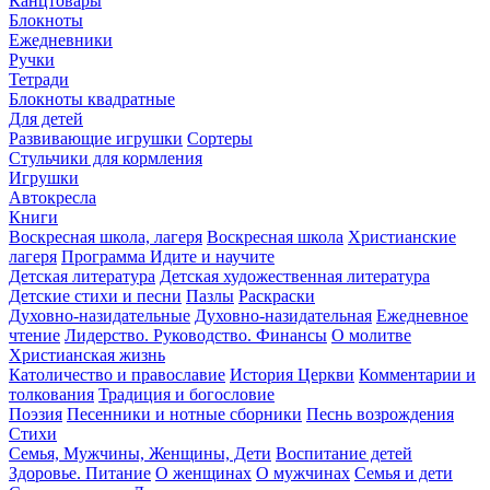
Канцтовары
Блокноты
Ежедневники
Ручки
Тетради
Блокноты квадратные
Для детей
Развивающие игрушки
Сортеры
Стульчики для кормления
Игрушки
Автокресла
Книги
Воскресная школа, лагеря
Воскресная школа
Христианские
лагеря
Программа Идите и научите
Детская литература
Детская художественная литература
Детские стихи и песни
Пазлы
Раскраски
Духовно-назидательные
Духовно-назидательная
Ежедневное
чтение
Лидерство. Руководство. Финансы
О молитве
Христианская жизнь
Католичество и православие
История Церкви
Комментарии и
толкования
Традиция и богословие
Поэзия
Песенники и нотные сборники
Песнь возрождения
Стихи
Семья, Мужчины, Женщины, Дети
Воспитание детей
Здоровье. Питание
О женщинах
О мужчинах
Семья и дети