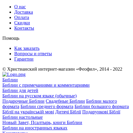
О нас
Доставка
Оплата
Скидки
Контакты
Помощь
Как заказать
Вопросы и ответы
Гарантии
© Христианский интернет-магазин «Феофил», 2014 - 2022
Библии
Библии с примечаниями и комментариями
Библии для детей
Библии на русском языке (обычные)
Подарочные Библии
Свадебные Библии
Библии малого
формата
Библии среднего формата
Библии большого формата
Біблії на українській мові
Дитячі Біблії
Подарункові Біблії
Библии настольные
Новый Завет, Псалтырь, книги Библии
Библии на иностранных языках