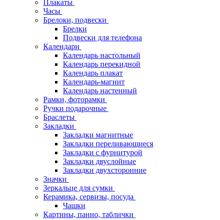
Плакаты
Часы
Брелоки, подвески
Брелки
Подвески для телефона
Календари
Календарь настольный
Календарь перекидной
Календарь плакат
Календарь-магнит
Календарь настенный
Рамки, фоторамки
Ручки подарочные
Браслеты
Закладки
Закладки магнитные
Закладки переливающиеся
Закладки с фурнитурой
Закладки двуслойные
Закладки двухсторонние
Значки
Зеркальце для сумки
Керамика, сервизы, посуда
Чашки
Картины, панно, таблички