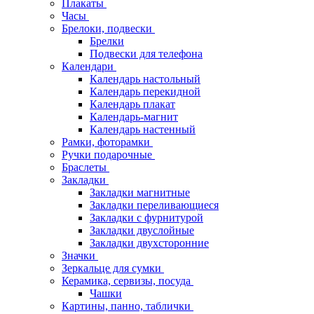
Плакаты
Часы
Брелоки, подвески
Брелки
Подвески для телефона
Календари
Календарь настольный
Календарь перекидной
Календарь плакат
Календарь-магнит
Календарь настенный
Рамки, фоторамки
Ручки подарочные
Браслеты
Закладки
Закладки магнитные
Закладки переливающиеся
Закладки с фурнитурой
Закладки двуслойные
Закладки двухсторонние
Значки
Зеркальце для сумки
Керамика, сервизы, посуда
Чашки
Картины, панно, таблички