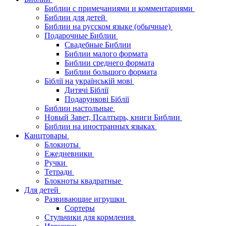
Библии с примечаниями и комментариями
Библии для детей
Библии на русском языке (обычные)
Подарочные Библии
Свадебные Библии
Библии малого формата
Библии среднего формата
Библии большого формата
Біблії на українській мові
Дитячі Біблії
Подарункові Біблії
Библии настольные
Новый Завет, Псалтырь, книги Библии
Библии на иностранных языках
Канцтовары
Блокноты
Ежедневники
Ручки
Тетради
Блокноты квадратные
Для детей
Развивающие игрушки
Сортеры
Стульчики для кормления