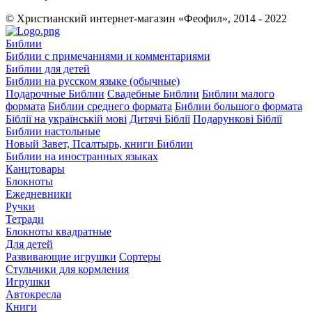
© Христианский интернет-магазин «Феофил», 2014 - 2022
Библии
Библии с примечаниями и комментариями
Библии для детей
Библии на русском языке (обычные)
Подарочные Библии
Свадебные Библии
Библии малого
формата
Библии среднего формата
Библии большого формата
Біблії на українській мові
Дитячі Біблії
Подарункові Біблії
Библии настольные
Новый Завет, Псалтырь, книги Библии
Библии на иностранных языках
Канцтовары
Блокноты
Ежедневники
Ручки
Тетради
Блокноты квадратные
Для детей
Развивающие игрушки
Сортеры
Стульчики для кормления
Игрушки
Автокресла
Книги