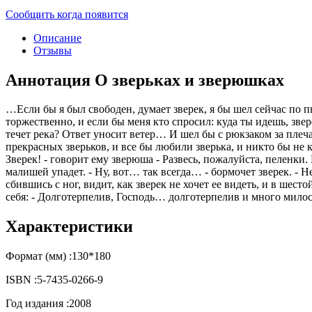
Сообщить когда появится
Описание
Отзывы
Аннотация О зверьках и зверюшках
…Если бы я был свободен, думает зверек, я бы шел сейчас по п
торжественно, и если бы меня кто спросил: куда ты идешь, звер
течет река? Ответ уносит ветер… И шел бы с рюкзаком за плеч
прекрасных зверьков, и все бы любили зверька, и никто бы не к
Зверек! - говорит ему зверюша - Развесь, пожалуйста, пеленки.
малишей упадет. - Ну, вот… так всегда… - бормочет зверек. -
сбившись с ног, видит, как зверек не хочет ее видеть, и в шест
себя: - Долготерпелив, Господь… долготерпелив и много мил
Характеристики
Формат (мм) :
130*180
ISBN :
5-7435-0266-9
Год издания :
2008