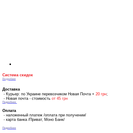
Система скидок
Подробнее
Доставка
- Курьер: по Украине перевозчиком Новая Почта +
2
0 гр
н
;
- Новая почта - стоимость
от 45 грн
Подробнее
Оплата
- наложенный платеж /оплата при получении/
- карта банка /Приват, Моно Банк/
Подробнее