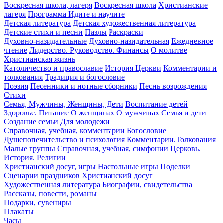
Воскресная школа, лагеря
Воскресная школа
Христианские
лагеря
Программа Идите и научите
Детская литература
Детская художественная литература
Детские стихи и песни
Пазлы
Раскраски
Духовно-назидательные
Духовно-назидательная
Ежедневное
чтение
Лидерство. Руководство. Финансы
О молитве
Христианская жизнь
Католичество и православие
История Церкви
Комментарии и
толкования
Традиция и богословие
Поэзия
Песенники и нотные сборники
Песнь возрождения
Стихи
Семья, Мужчины, Женщины, Дети
Воспитание детей
Здоровье. Питание
О женщинах
О мужчинах
Семья и дети
Создание семьи
Для молодежи
Справочная, учебная, комментарии
Богословие
Душепопечительство и психология
Комментарии.Толкования
Малые группы
Справочная, учебная, симфонии
Церковь.
История. Религии
Христианский досуг, игры
Настольные игры
Поделки
Сценарии праздников
Христианский досуг
Художественная литература
Биографии, свидетельства
Рассказы, повести, романы
Подарки, сувениры
Плакаты
Часы