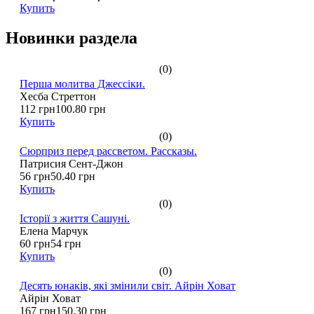
Купить
Новинки раздела
(0)
Перша молитва Джессіки.
Хесба Стреттон
112 грн
100.80 грн
Купить
(0)
Сюрприз перед рассветом. Рассказы.
Патрисия Сент-Джон
56 грн
50.40 грн
Купить
(0)
Історії з життя Сашуні.
Елена Марчук
60 грн
54 грн
Купить
(0)
Десять юнаків, які змінили світ. Айрін Ховат
Айрін Ховат
167 грн
150.30 грн