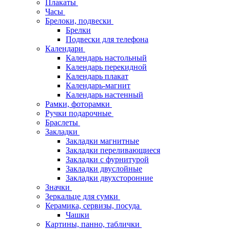
Плакаты
Часы
Брелоки, подвески
Брелки
Подвески для телефона
Календари
Календарь настольный
Календарь перекидной
Календарь плакат
Календарь-магнит
Календарь настенный
Рамки, фоторамки
Ручки подарочные
Браслеты
Закладки
Закладки магнитные
Закладки переливающиеся
Закладки с фурнитурой
Закладки двуслойные
Закладки двухсторонние
Значки
Зеркальце для сумки
Керамика, сервизы, посуда
Чашки
Картины, панно, таблички