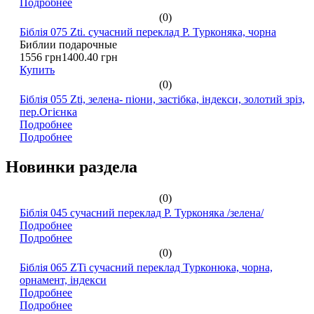
Подробнее
(0)
Біблія 075 Zti. сучасний переклад Р. Турконяка, чорна
Библии подарочные
1556 грн
1400.40 грн
Купить
(0)
Біблія 055 Zti, зелена- піони, застібка, індекси, золотий зріз,
пер.Огієнка
Подробнее
Подробнее
Новинки раздела
(0)
Біблія 045 сучасний переклад Р. Турконяка /зелена/
Подробнее
Подробнее
(0)
Біблія 065 ZTi сучасний переклад Турконюка, чорна,
орнамент, індекси
Подробнее
Подробнее