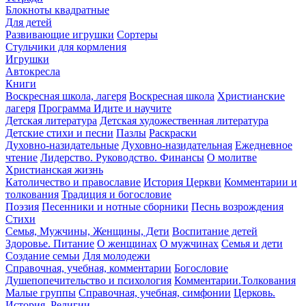
Блокноты квадратные
Для детей
Развивающие игрушки
Сортеры
Стульчики для кормления
Игрушки
Автокресла
Книги
Воскресная школа, лагеря
Воскресная школа
Христианские
лагеря
Программа Идите и научите
Детская литература
Детская художественная литература
Детские стихи и песни
Пазлы
Раскраски
Духовно-назидательные
Духовно-назидательная
Ежедневное
чтение
Лидерство. Руководство. Финансы
О молитве
Христианская жизнь
Католичество и православие
История Церкви
Комментарии и
толкования
Традиция и богословие
Поэзия
Песенники и нотные сборники
Песнь возрождения
Стихи
Семья, Мужчины, Женщины, Дети
Воспитание детей
Здоровье. Питание
О женщинах
О мужчинах
Семья и дети
Создание семьи
Для молодежи
Справочная, учебная, комментарии
Богословие
Душепопечительство и психология
Комментарии.Толкования
Малые группы
Справочная, учебная, симфонии
Церковь.
История. Религии