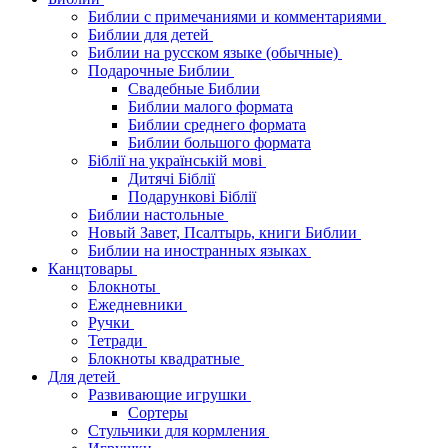
Библии с примечаниями и комментариями
Библии для детей
Библии на русском языке (обычные)
Подарочные Библии
Свадебные Библии
Библии малого формата
Библии среднего формата
Библии большого формата
Біблії на українській мові
Дитячі Біблії
Подарункові Біблії
Библии настольные
Новый Завет, Псалтырь, книги Библии
Библии на иностранных языках
Канцтовары
Блокноты
Ежедневники
Ручки
Тетради
Блокноты квадратные
Для детей
Развивающие игрушки
Сортеры
Стульчики для кормления