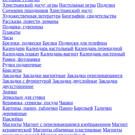
Христианский досуг, игры
Настольные игры
Поделки
Сценарии праздников
Христианский досуг
Художественная литература
Биографии, свидетельства
Рассказы, повести, романы
Подарки, сувениры
Плакаты
Часы
Брелоки, подвески
Брелки
Подвески для телефона
Календари
Календарь настольный
Календарь перекидной
Календарь плакат
Календарь-магнит
Календарь настенный
Рамки, фоторамки
Ручки подарочные
Браслеты
Закладки
Закладки магнитные
Закладки переливающиеся
Закладки с фурнитурой
Закладки двуслойные
Закладки
двухсторонние
Значки
Зеркальце для сумки
Керамика, сервизы, посуда
Чашки
Картины, панно, таблички
Панно
Барельеф
Талички
деревянные
Наклейки
Магниты
Магнит с переливающимся изображением
Магнит
керамический
Магниты объемные пластиковые
Магниты