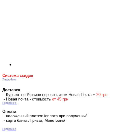
Система скидок
Подробнее
Доставка
- Курьер: по Украине перевозчиком Новая Почта +
2
0 гр
н
;
- Новая почта - стоимость
от 45 грн
Подробнее
Оплата
- наложенный платеж /оплата при получении/
- карта банка /Приват, Моно Банк/
Подробнее