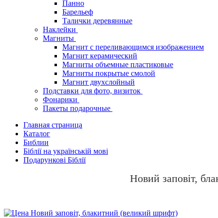
Панно
Барельеф
Талички деревянные
Наклейки
Магниты
Магнит с переливающимся изображением
Магнит керамический
Магниты объемные пластиковые
Магниты покрытые смолой
Магнит двухслойный
Подставки для фото, визиток
Фонарики
Пакеты подарочные
Главная страница
Каталог
Библии
Біблії на українській мові
Подарункові Біблії
Новий заповіт, бл