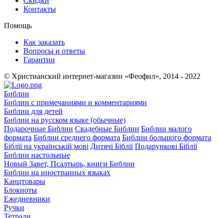
Скидки
Контакты
Помощь
Как заказать
Вопросы и ответы
Гарантии
© Христианский интернет-магазин «Феофил», 2014 - 2022
Библии
Библии с примечаниями и комментариями
Библии для детей
Библии на русском языке (обычные)
Подарочные Библии
Свадебные Библии
Библии малого
формата
Библии среднего формата
Библии большого формата
Біблії на українській мові
Дитячі Біблії
Подарункові Біблії
Библии настольные
Новый Завет, Псалтырь, книги Библии
Библии на иностранных языках
Канцтовары
Блокноты
Ежедневники
Ручки
Тетради