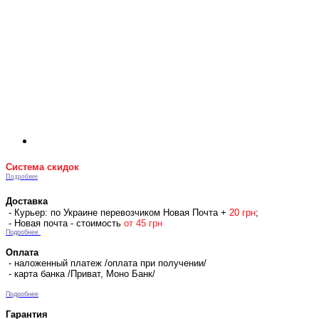
Система скидок
Подробнее
Доставка
- Курьер: по Украине перевозчиком Новая Почта +
2
0 гр
н
;
- Новая почта - стоимость
от 45 грн
Подробнее
Оплата
- наложенный платеж /оплата при получении/
- карта банка /Приват, Моно Банк/
Подробнее
Гарантия