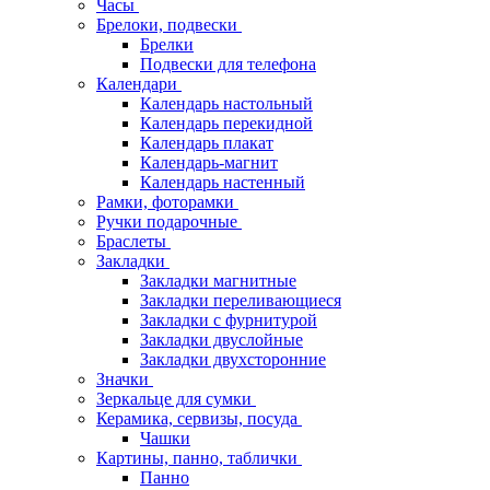
Часы
Брелоки, подвески
Брелки
Подвески для телефона
Календари
Календарь настольный
Календарь перекидной
Календарь плакат
Календарь-магнит
Календарь настенный
Рамки, фоторамки
Ручки подарочные
Браслеты
Закладки
Закладки магнитные
Закладки переливающиеся
Закладки с фурнитурой
Закладки двуслойные
Закладки двухсторонние
Значки
Зеркальце для сумки
Керамика, сервизы, посуда
Чашки
Картины, панно, таблички
Панно