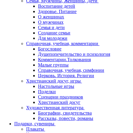
Семья, Мужчины, Женщины, Дети
Воспитание детей
Здоровье. Питание
О женщинах
О мужчинах
Семья и дети
Создание семьи
Для молодежи
Справочная, учебная, комментарии
Богословие
Душепопечительство и психология
Комментарии.Толкования
Малые группы
Справочная, учебная, симфонии
Церковь. История. Религии
Христианский досуг, игры
Настольные игры
Поделки
Сценарии праздников
Христианский досуг
Художественная литература
Биографии, свидетельства
Рассказы, повести, романы
Подарки, сувениры
Плакаты