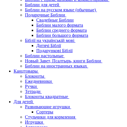
Библии для детей
Библии на русском языке (обычные)
Подарочные Библии
Свадебные Библии
Библии малого формата
Библии среднего формата
Библии большого формата
Біблії на українській мові
Дитячі Біблії
Подарункові Біблії
Библии настольные
Новый Завет, Псалтырь, книги Библии
Библии на иностранных языках
Канцтовары
Блокноты
Ежедневники
Ручки
Тетради
Блокноты квадратные
Для детей
Развивающие игрушки
Сортеры
Стульчики для кормления
Игрушки