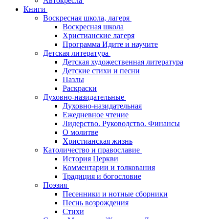
Автокресла
Книги
Воскресная школа, лагеря
Воскресная школа
Христианские лагеря
Программа Идите и научите
Детская литература
Детская художественная литература
Детские стихи и песни
Пазлы
Раскраски
Духовно-назидательные
Духовно-назидательная
Ежедневное чтение
Лидерство. Руководство. Финансы
О молитве
Христианская жизнь
Католичество и православие
История Церкви
Комментарии и толкования
Традиция и богословие
Поэзия
Песенники и нотные сборники
Песнь возрождения
Стихи