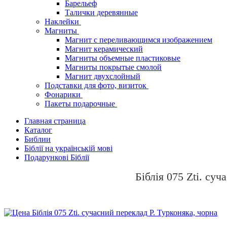
Барельеф
Талички деревянные
Наклейки
Магниты
Магнит с переливающимся изображением
Магнит керамический
Магниты объемные пластиковые
Магниты покрытые смолой
Магнит двухслойный
Подставки для фото, визиток
Фонарики
Пакеты подарочные
Главная страница
Каталог
Библии
Біблії на українській мові
Подарункові Біблії
Біблія 075 Zti. су