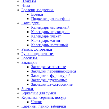
Плакаты
Часы
Брелоки, подвески
Брелки
Подвески для телефона
Календари
Календарь настольный
Календарь перекидной
Календарь плакат
Календарь-магнит
Календарь настенный
Рамки, фоторамки
Ручки подарочные
Браслеты
Закладки
Закладки магнитные
Закладки переливающиеся
Закладки с фурнитурой
Закладки двуслойные
Закладки двухсторонние
Значки
Зеркальце для сумки
Керамика, сервизы, посуда
Чашки
Картины, панно, таблички