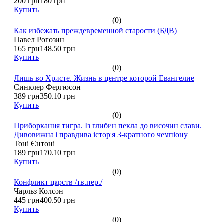
200 грн
180 грн
Купить
(0)
Как избежать преждевременной старости (БДВ)
Павел Рогозин
165 грн
148.50 грн
Купить
(0)
Лишь во Христе. Жизнь в центре которой Евангелие
Синклер Фергюсон
389 грн
350.10 грн
Купить
(0)
Приборкання тигра. Із глибин пекла до височин слави.
Дивовижна і правдива історія 3-кратного чемпіону
Тоні Єнтоні
189 грн
170.10 грн
Купить
(0)
Конфликт царств /тв.пер./
Чарльз Колсон
445 грн
400.50 грн
Купить
(0)