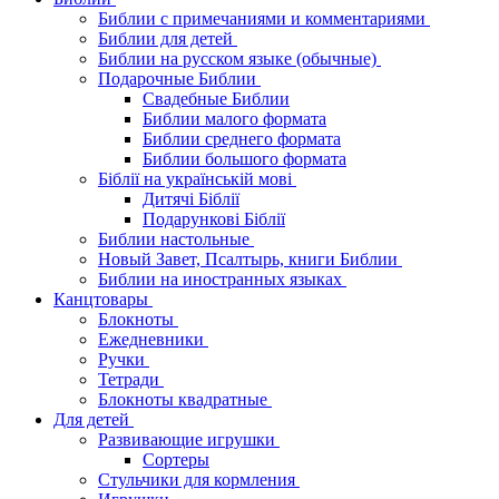
Библии с примечаниями и комментариями
Библии для детей
Библии на русском языке (обычные)
Подарочные Библии
Свадебные Библии
Библии малого формата
Библии среднего формата
Библии большого формата
Біблії на українській мові
Дитячі Біблії
Подарункові Біблії
Библии настольные
Новый Завет, Псалтырь, книги Библии
Библии на иностранных языках
Канцтовары
Блокноты
Ежедневники
Ручки
Тетради
Блокноты квадратные
Для детей
Развивающие игрушки
Сортеры
Стульчики для кормления