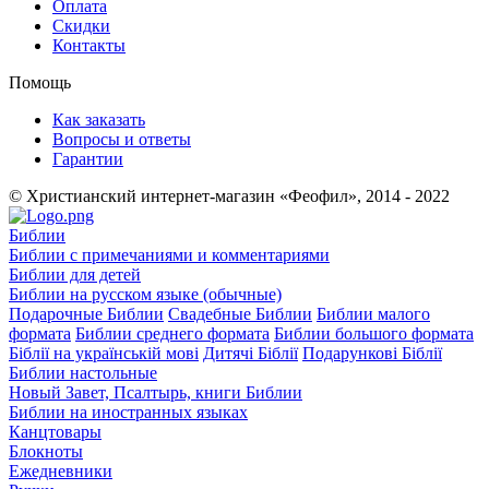
Оплата
Скидки
Контакты
Помощь
Как заказать
Вопросы и ответы
Гарантии
© Христианский интернет-магазин «Феофил», 2014 - 2022
Библии
Библии с примечаниями и комментариями
Библии для детей
Библии на русском языке (обычные)
Подарочные Библии
Свадебные Библии
Библии малого
формата
Библии среднего формата
Библии большого формата
Біблії на українській мові
Дитячі Біблії
Подарункові Біблії
Библии настольные
Новый Завет, Псалтырь, книги Библии
Библии на иностранных языках
Канцтовары
Блокноты
Ежедневники