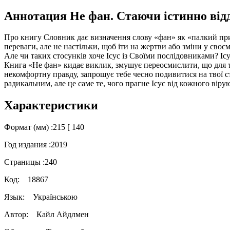
Аннотация Не фан. Стаючи істинно від
Про книгу Словник дає визначення слову «фан» як «палкий при
переваги, але не настільки, щоб іти на жертви або зміни у сво
Але чи таких стосунків хоче Ісус із Своїми послідовниками? Іс
Книга «Не фан» кидає виклик, змушує переосмислити, що для т
некомфортну правду, запрошує тебе чесно подивитися на твої ст
радикальним, але це саме те, чого прагне Ісус від кожного віру
Характеристики
Формат (мм) :
215 [ 140
Год издания :
2019
Страницы :
240
Код:
18867
Язык:
Українською
Автор:
Кайл Айдлмен