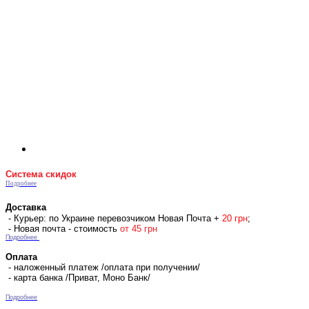
Система скидок
Подробнее
Доставка
- Курьер: по Украине перевозчиком Новая Почта +
2
0 гр
н
;
- Новая почта - стоимость
от 45 грн
Подробнее
Оплата
- наложенный платеж /оплата при получении/
- карта банка /Приват, Моно Банк/
Подробнее