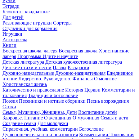
Ручки
Тетради
Блокноты квадратные
Для детей
Развивающие игрушки
Сортеры
Стульчики для кормления
Игрушки
Автокресла
Книги
Воскресная школа, лагеря
Воскресная школа
Христианские
лагеря
Программа Идите и научите
Детская литература
Детская художественная литература
Детские стихи и песни
Пазлы
Раскраски
Духовно-назидательные
Духовно-назидательная
Ежедневное
чтение
Лидерство. Руководство. Финансы
О молитве
Христианская жизнь
Католичество и православие
История Церкви
Комментарии и
толкования
Традиция и богословие
Поэзия
Песенники и нотные сборники
Песнь возрождения
Стихи
Семья, Мужчины, Женщины, Дети
Воспитание детей
Здоровье. Питание
О женщинах
О мужчинах
Семья и дети
Создание семьи
Для молодежи
Справочная, учебная, комментарии
Богословие
Душепопечительство и психология
Комментарии.Толкования