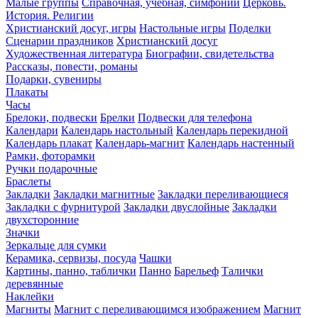
Малые группы
Справочная, учебная, симфонии
Церковь.
История. Религии
Христианский досуг, игры
Настольные игры
Поделки
Сценарии праздников
Христианский досуг
Художественная литература
Биографии, свидетельства
Рассказы, повести, романы
Подарки, сувениры
Плакаты
Часы
Брелоки, подвески
Брелки
Подвески для телефона
Календари
Календарь настольный
Календарь перекидной
Календарь плакат
Календарь-магнит
Календарь настенный
Рамки, фоторамки
Ручки подарочные
Браслеты
Закладки
Закладки магнитные
Закладки переливающиеся
Закладки с фурнитурой
Закладки двуслойные
Закладки
двухсторонние
Значки
Зеркальце для сумки
Керамика, сервизы, посуда
Чашки
Картины, панно, таблички
Панно
Барельеф
Талички
деревянные
Наклейки
Магниты
Магнит с переливающимся изображением
Магнит