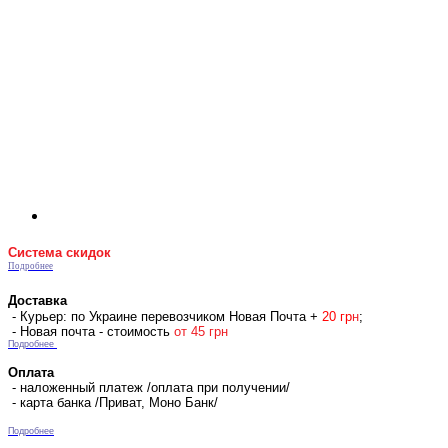
Система скидок
Подробнее
Доставка
- Курьер: по Украине перевозчиком Новая Почта +
2
0 гр
н
;
- Новая почта - стоимость
от 45 грн
Подробнее
Оплата
- наложенный платеж /оплата при получении/
- карта банка /Приват, Моно Банк/
Подробнее