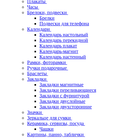
Плакаты
Часы
Брелоки, подвески
Брелки
Подвески для телефона
Календари
Календарь настольный
Календарь перекидной
Календарь плакат
Календарь-магнит
Календарь настенный
Рамки, фоторамки
Ручки подарочные
Браслеты
Закладки
Закладки магнитные
Закладки переливающиеся
Закладки с фурнитурой
Закладки двуслойные
Закладки двухсторонние
Значки
Зеркальце для сумки
Керамика, сервизы, посуда
Чашки
Картины, панно, таблички