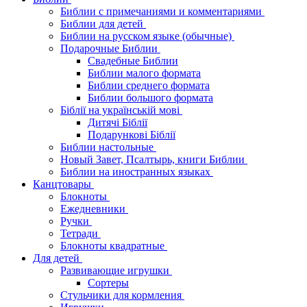
Библии с примечаниями и комментариями
Библии для детей
Библии на русском языке (обычные)
Подарочные Библии
Свадебные Библии
Библии малого формата
Библии среднего формата
Библии большого формата
Біблії на українській мові
Дитячі Біблії
Подарункові Біблії
Библии настольные
Новый Завет, Псалтырь, книги Библии
Библии на иностранных языках
Канцтовары
Блокноты
Ежедневники
Ручки
Тетради
Блокноты квадратные
Для детей
Развивающие игрушки
Сортеры
Стульчики для кормления