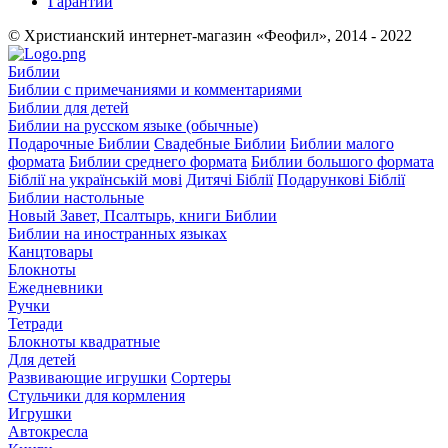
Гарантии
© Христианский интернет-магазин «Феофил», 2014 - 2022
Библии
Библии с примечаниями и комментариями
Библии для детей
Библии на русском языке (обычные)
Подарочные Библии
Свадебные Библии
Библии малого
формата
Библии среднего формата
Библии большого формата
Біблії на українській мові
Дитячі Біблії
Подарункові Біблії
Библии настольные
Новый Завет, Псалтырь, книги Библии
Библии на иностранных языках
Канцтовары
Блокноты
Ежедневники
Ручки
Тетради
Блокноты квадратные
Для детей
Развивающие игрушки
Сортеры
Стульчики для кормления
Игрушки
Автокресла