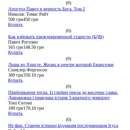
(0)
Апостол Павел и верность Бога. Том 2
Николас Томас Райт
500 грн
450 грн
Купить
(0)
Как избежать преждевременной старости (БДВ)
Павел Рогозин
165 грн
148.50 грн
Купить
(0)
Лишь во Христе. Жизнь в центре которой Евангелие
Синклер Фергюсон
389 грн
350.10 грн
Купить
(0)
Приборкання тигра. Із глибин пекла до височин слави.
Дивовижна і правдива історія 3-кратного чемпіону
Тоні Єнтоні
189 грн
170.10 грн
Купить
(0)
Не фан. Стаючи істинно відданим послідовником Ісуса