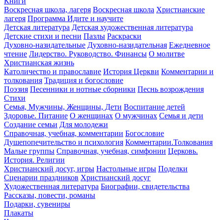
Книги
Воскресная школа, лагеря
Воскресная школа
Христианские
лагеря
Программа Идите и научите
Детская литература
Детская художественная литература
Детские стихи и песни
Пазлы
Раскраски
Духовно-назидательные
Духовно-назидательная
Ежедневное
чтение
Лидерство. Руководство. Финансы
О молитве
Христианская жизнь
Католичество и православие
История Церкви
Комментарии и
толкования
Традиция и богословие
Поэзия
Песенники и нотные сборники
Песнь возрождения
Стихи
Семья, Мужчины, Женщины, Дети
Воспитание детей
Здоровье. Питание
О женщинах
О мужчинах
Семья и дети
Создание семьи
Для молодежи
Справочная, учебная, комментарии
Богословие
Душепопечительство и психология
Комментарии.Толкования
Малые группы
Справочная, учебная, симфонии
Церковь.
История. Религии
Христианский досуг, игры
Настольные игры
Поделки
Сценарии праздников
Христианский досуг
Художественная литература
Биографии, свидетельства
Рассказы, повести, романы
Подарки, сувениры
Плакаты