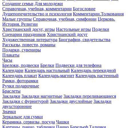
Создание семьи
Для молодежи
Справочная, учебная, комментарии
Богословие
Душепопечительство и психология
Комментарии.Толкования
Малые группы
Справочная, учебная, симфонии
Церковь.
История. Религии
Христианский досуг, игры
Настольные игры
Поделки
Сценарии праздников
Христианский досуг
Художественная литература
Биографии, свидетельства
Рассказы, повести, романы
Подарки, сувениры
Плакаты
Часы
Брелоки, подвески
Брелки
Подвески для телефона
Календари
Календарь настольный
Календарь перекидной
Календарь плакат
Календарь-магнит
Календарь настенный
Рамки, фоторамки
Ручки подарочные
Браслеты
Закладки
Закладки магнитные
Закладки переливающиеся
Закладки с фурнитурой
Закладки двуслойные
Закладки
двухсторонние
Значки
Зеркальце для сумки
Керамика, сервизы, посуда
Чашки
Картины, панно, таблички
Панно
Барельеф
Талички