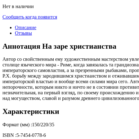
Нет в наличии
Сообщить когда появится
Описание
Отзывы
Аннотация На заре христианства
Автор со свойственным ему художественным мастерством увлек
столице языческого мира - Риме, когда завязалась та грандиозн
императорского самовластия, а за презренными рыбаками, про
Р.Х. борьбу между зародившимся христианством и отживавшим
императорской властью и вообще всеми силами мира сего. Авт
непорочности, которым никто и ничто не в состоянии противить
незначительная, на первый взгляд, по своему происхождению и
над могуществом, славой и разумом древнего цивилизованного
Характеристики
Формат (мм) :
150/220/35
ISBN :
5-7454-0778-6