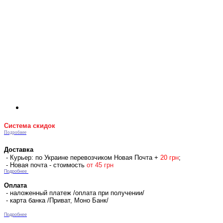
Система скидок
Подробнее
Доставка
- Курьер: по Украине перевозчиком Новая Почта +
2
0 гр
н
;
- Новая почта - стоимость
от 45 грн
Подробнее
Оплата
- наложенный платеж /оплата при получении/
- карта банка /Приват, Моно Банк/
Подробнее