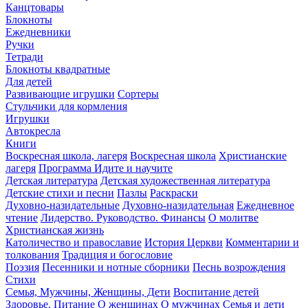
Канцтовары
Блокноты
Ежедневники
Ручки
Тетради
Блокноты квадратные
Для детей
Развивающие игрушки
Сортеры
Стульчики для кормления
Игрушки
Автокресла
Книги
Воскресная школа, лагеря
Воскресная школа
Христианские
лагеря
Программа Идите и научите
Детская литература
Детская художественная литература
Детские стихи и песни
Пазлы
Раскраски
Духовно-назидательные
Духовно-назидательная
Ежедневное
чтение
Лидерство. Руководство. Финансы
О молитве
Христианская жизнь
Католичество и православие
История Церкви
Комментарии и
толкования
Традиция и богословие
Поэзия
Песенники и нотные сборники
Песнь возрождения
Стихи
Семья, Мужчины, Женщины, Дети
Воспитание детей
Здоровье. Питание
О женщинах
О мужчинах
Семья и дети