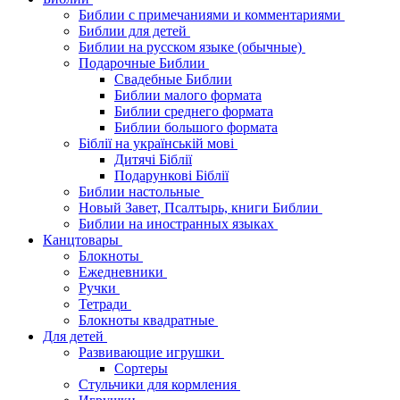
Библии с примечаниями и комментариями
Библии для детей
Библии на русском языке (обычные)
Подарочные Библии
Свадебные Библии
Библии малого формата
Библии среднего формата
Библии большого формата
Біблії на українській мові
Дитячі Біблії
Подарункові Біблії
Библии настольные
Новый Завет, Псалтырь, книги Библии
Библии на иностранных языках
Канцтовары
Блокноты
Ежедневники
Ручки
Тетради
Блокноты квадратные
Для детей
Развивающие игрушки
Сортеры
Стульчики для кормления