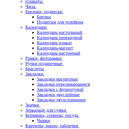
Плакаты
Часы
Брелоки, подвески
Брелки
Подвески для телефона
Календари
Календарь настольный
Календарь перекидной
Календарь плакат
Календарь-магнит
Календарь настенный
Рамки, фоторамки
Ручки подарочные
Браслеты
Закладки
Закладки магнитные
Закладки переливающиеся
Закладки с фурнитурой
Закладки двуслойные
Закладки двухсторонние
Значки
Зеркальце для сумки
Керамика, сервизы, посуда
Чашки
Картины, панно, таблички