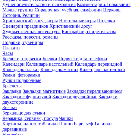
Душепопечительство и психология
Комментарии.Толкования
Малые группы
Справочная, учебная, симфонии
Церковь.
История. Религии
Христианский досуг, игры
Настольные игры
Поделки
Сценарии праздников
Христианский досуг
Художественная литература
Биографии, свидетельства
Рассказы, повести, романы
Подарки, сувениры
Плакаты
Часы
Брелоки, подвески
Брелки
Подвески для телефона
Календари
Календарь настольный
Календарь перекидной
Календарь плакат
Календарь-магнит
Календарь настенный
Рамки, фоторамки
Ручки подарочные
Браслеты
Закладки
Закладки магнитные
Закладки переливающиеся
Закладки с фурнитурой
Закладки двуслойные
Закладки
двухсторонние
Значки
Зеркальце для сумки
Керамика, сервизы, посуда
Чашки
Картины, панно, таблички
Панно
Барельеф
Талички
деревянные
Наклейки