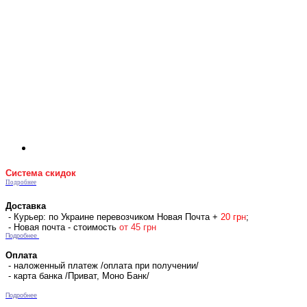
Система скидок
Подробнее
Доставка
- Курьер: по Украине перевозчиком Новая Почта +
2
0 гр
н
;
- Новая почта - стоимость
от 45 грн
Подробнее
Оплата
- наложенный платеж /оплата при получении/
- карта банка /Приват, Моно Банк/
Подробнее