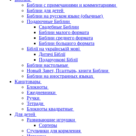
Библии с примечаниями и комментариями
Библии для детей
Библии на русском языке (обычные)
Подарочные Библии
Свадебные Библии
Библии малого формата
Библии среднего формата
Библии большого формата
Біблії на українській мові
Дитячі Біблії
Подарункові Біблії
Библии настольные
Новый Завет, Псалтырь, книги Библии
Библии на иностранных языках
Канцтовары
Блокноты
Ежедневники
Ручки
Тетради
Блокноты квадратные
Для детей
Развивающие игрушки
Сортеры
Стульчики для кормления