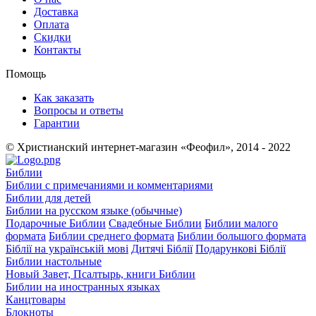
Доставка
Оплата
Скидки
Контакты
Помощь
Как заказать
Вопросы и ответы
Гарантии
© Христианский интернет-магазин «Феофил», 2014 - 2022
Библии
Библии с примечаниями и комментариями
Библии для детей
Библии на русском языке (обычные)
Подарочные Библии
Свадебные Библии
Библии малого
формата
Библии среднего формата
Библии большого формата
Біблії на українській мові
Дитячі Біблії
Подарункові Біблії
Библии настольные
Новый Завет, Псалтырь, книги Библии
Библии на иностранных языках
Канцтовары
Блокноты