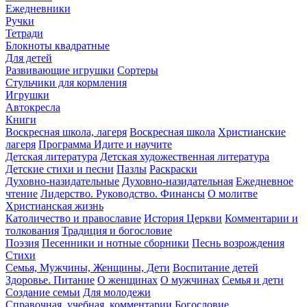
Ежедневники
Ручки
Тетради
Блокноты квадратные
Для детей
Развивающие игрушки
Сортеры
Стульчики для кормления
Игрушки
Автокресла
Книги
Воскресная школа, лагеря
Воскресная школа
Христианские
лагеря
Программа Идите и научите
Детская литература
Детская художественная литература
Детские стихи и песни
Пазлы
Раскраски
Духовно-назидательные
Духовно-назидательная
Ежедневное
чтение
Лидерство. Руководство. Финансы
О молитве
Христианская жизнь
Католичество и православие
История Церкви
Комментарии и
толкования
Традиция и богословие
Поэзия
Песенники и нотные сборники
Песнь возрождения
Стихи
Семья, Мужчины, Женщины, Дети
Воспитание детей
Здоровье. Питание
О женщинах
О мужчинах
Семья и дети
Создание семьи
Для молодежи
Справочная, учебная, комментарии
Богословие