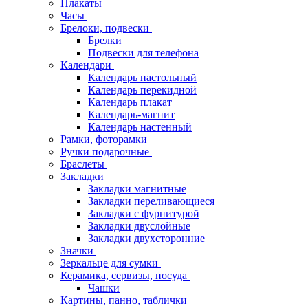
Плакаты
Часы
Брелоки, подвески
Брелки
Подвески для телефона
Календари
Календарь настольный
Календарь перекидной
Календарь плакат
Календарь-магнит
Календарь настенный
Рамки, фоторамки
Ручки подарочные
Браслеты
Закладки
Закладки магнитные
Закладки переливающиеся
Закладки с фурнитурой
Закладки двуслойные
Закладки двухсторонние
Значки
Зеркальце для сумки
Керамика, сервизы, посуда
Чашки
Картины, панно, таблички