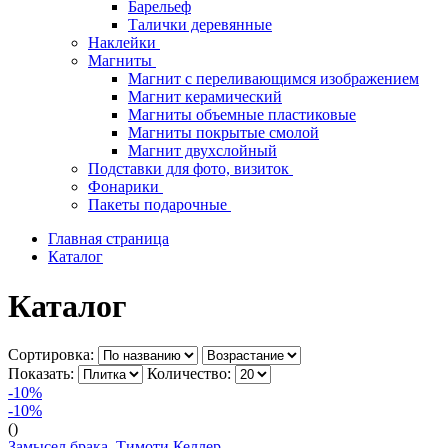
Барельеф
Талички деревянные
Наклейки
Магниты
Магнит с переливающимся изображением
Магнит керамический
Магниты объемные пластиковые
Магниты покрытые смолой
Магнит двухслойный
Подставки для фото, визиток
Фонарики
Пакеты подарочные
Главная страница
Каталог
Каталог
Сортировка:
Показать:
Количество:
-10%
-10%
()
Замысел брака. Тимоти Келлер