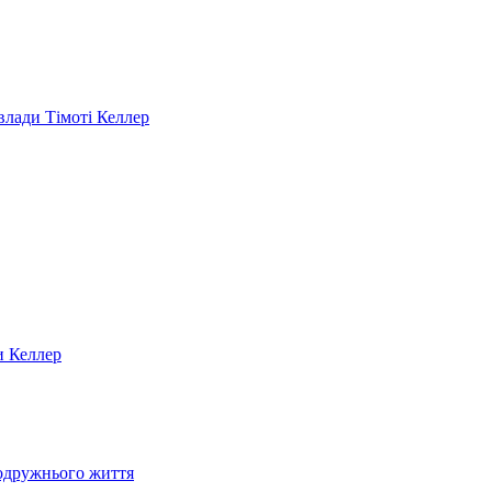
 влади Тімоті Келлер
и Келлер
подружнього життя