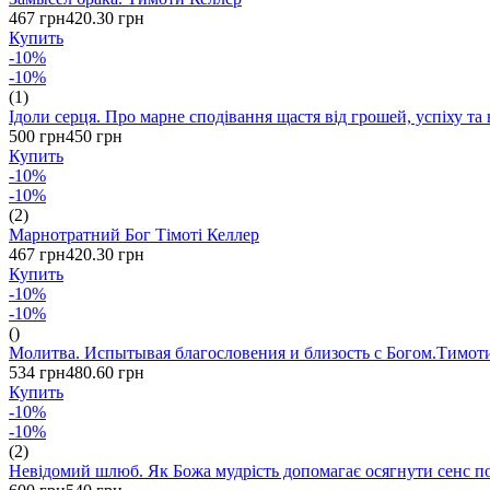
467 грн
420.30 грн
Купить
-10%
-10%
(1)
Ідоли серця. Про марне сподівання щастя від грошей, успіху та
500 грн
450 грн
Купить
-10%
-10%
(2)
Марнотратний Бог Тімоті Келлер
467 грн
420.30 грн
Купить
-10%
-10%
()
Молитва. Испытывая благословения и близость с Богом.Тимот
534 грн
480.60 грн
Купить
-10%
-10%
(2)
Невідомий шлюб. Як Божа мудрість допомагає осягнути сенс 