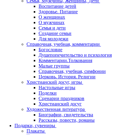
Семья, Мужчины, Женщины, Дети
Воспитание детей
Здоровье. Питание
О женщинах
О мужчинах
Семья и дети
Создание семьи
Для молодежи
Справочная, учебная, комментарии
Богословие
Душепопечительство и психология
Комментарии.Толкования
Малые группы
Справочная, учебная, симфонии
Церковь. История. Религии
Христианский досуг, игры
Настольные игры
Поделки
Сценарии праздников
Христианский досуг
Художественная литература
Биографии, свидетельства
Рассказы, повести, романы
Подарки, сувениры
Плакаты