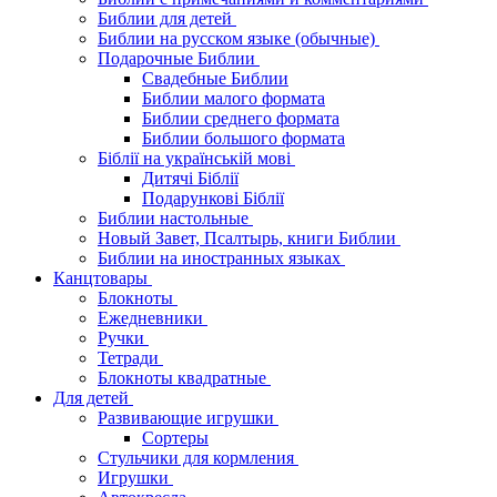
Библии для детей
Библии на русском языке (обычные)
Подарочные Библии
Свадебные Библии
Библии малого формата
Библии среднего формата
Библии большого формата
Біблії на українській мові
Дитячі Біблії
Подарункові Біблії
Библии настольные
Новый Завет, Псалтырь, книги Библии
Библии на иностранных языках
Канцтовары
Блокноты
Ежедневники
Ручки
Тетради
Блокноты квадратные
Для детей
Развивающие игрушки
Сортеры
Стульчики для кормления
Игрушки