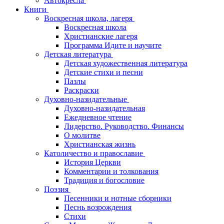
Автокресла
Книги
Воскресная школа, лагеря
Воскресная школа
Христианские лагеря
Программа Идите и научите
Детская литература
Детская художественная литература
Детские стихи и песни
Пазлы
Раскраски
Духовно-назидательные
Духовно-назидательная
Ежедневное чтение
Лидерство. Руководство. Финансы
О молитве
Христианская жизнь
Католичество и православие
История Церкви
Комментарии и толкования
Традиция и богословие
Поэзия
Песенники и нотные сборники
Песнь возрождения
Стихи