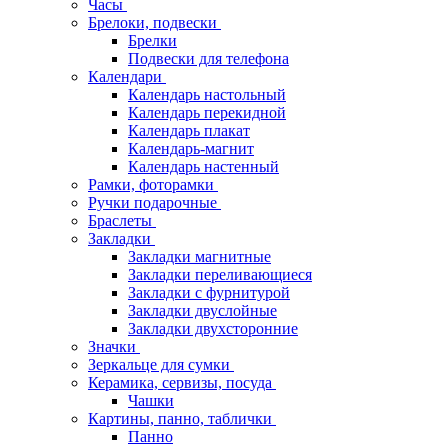
Часы
Брелоки, подвески
Брелки
Подвески для телефона
Календари
Календарь настольный
Календарь перекидной
Календарь плакат
Календарь-магнит
Календарь настенный
Рамки, фоторамки
Ручки подарочные
Браслеты
Закладки
Закладки магнитные
Закладки переливающиеся
Закладки с фурнитурой
Закладки двуслойные
Закладки двухсторонние
Значки
Зеркальце для сумки
Керамика, сервизы, посуда
Чашки
Картины, панно, таблички
Панно