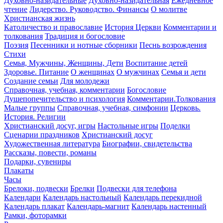
Духовно-назидательные
Духовно-назидательная
Ежедневное
чтение
Лидерство. Руководство. Финансы
О молитве
Христианская жизнь
Католичество и православие
История Церкви
Комментарии и
толкования
Традиция и богословие
Поэзия
Песенники и нотные сборники
Песнь возрождения
Стихи
Семья, Мужчины, Женщины, Дети
Воспитание детей
Здоровье. Питание
О женщинах
О мужчинах
Семья и дети
Создание семьи
Для молодежи
Справочная, учебная, комментарии
Богословие
Душепопечительство и психология
Комментарии.Толкования
Малые группы
Справочная, учебная, симфонии
Церковь.
История. Религии
Христианский досуг, игры
Настольные игры
Поделки
Сценарии праздников
Христианский досуг
Художественная литература
Биографии, свидетельства
Рассказы, повести, романы
Подарки, сувениры
Плакаты
Часы
Брелоки, подвески
Брелки
Подвески для телефона
Календари
Календарь настольный
Календарь перекидной
Календарь плакат
Календарь-магнит
Календарь настенный
Рамки, фоторамки