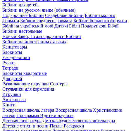
Библии для детей
Библии на русском языке (обычные)
Подарочные Библии
Свадебные Библии
Библии малого
формата
Библии среднего формата
Библии большого формата
Біблії на українській мові
Дитячі Біблії
Подарункові Біблії
Библии настольные
Новый Завет, Псалтырь, книги Библии
Библии на иностранных языках
Канцтовары
Блокноты
Ежедневники
Ручки
Тетради
Блокноты квадратные
Для детей
Развивающие игрушки
Сортеры
Стульчики для кормления
Игрушки
Автокресла
Книги
Воскресная школа, лагеря
Воскресная школа
Христианские
лагеря
Программа Идите и научите
Детская литература
Детская художественная литература
Детские стихи и песни
Пазлы
Раскраски