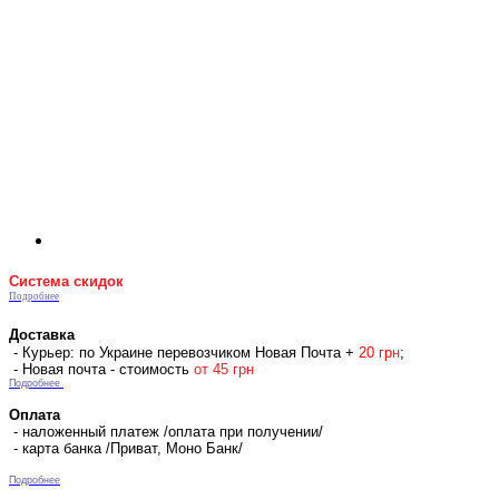
Система скидок
Подробнее
Доставка
- Курьер: по Украине перевозчиком Новая Почта +
2
0 гр
н
;
- Новая почта - стоимость
от 45 грн
Подробнее
Оплата
- наложенный платеж /оплата при получении/
- карта банка /Приват, Моно Банк/
Подробнее