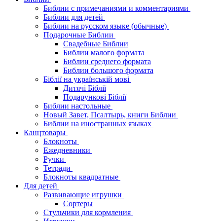
Библии с примечаниями и комментариями
Библии для детей
Библии на русском языке (обычные)
Подарочные Библии
Свадебные Библии
Библии малого формата
Библии среднего формата
Библии большого формата
Біблії на українській мові
Дитячі Біблії
Подарункові Біблії
Библии настольные
Новый Завет, Псалтырь, книги Библии
Библии на иностранных языках
Канцтовары
Блокноты
Ежедневники
Ручки
Тетради
Блокноты квадратные
Для детей
Развивающие игрушки
Сортеры
Стульчики для кормления