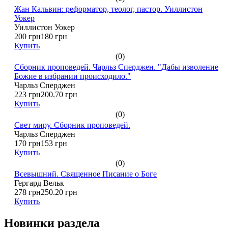
Жан Кальвин: реформатор, теолог, пастор. Уиллистон
Уокер
Уиллистон Уокер
200 грн
180 грн
Купить
(0)
Сборник проповедей. Чарльз Сперджен. "Дабы изволение
Божие в избрании происходило."
Чарльз Сперджен
223 грн
200.70 грн
Купить
(0)
Свет миру. Сборник проповедей.
Чарльз Сперджен
170 грн
153 грн
Купить
(0)
Всевышний. Священное Писание о Боге
Гергард Вельк
278 грн
250.20 грн
Купить
Новинки раздела