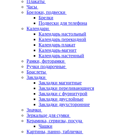
Плакаты
Часы
Брелоки, подвески
Брелки
Подвески для телефона
Календари
Календарь настольный
Календарь перекидной
Календарь плакат
Календарь-магнит
Календарь настенный
Рамки, фоторамки
Ручки подарочные
Браслеты
Закладки
Закладки магнитные
Закладки переливающиеся
Закладки с фурнитурой
Закладки двуслойные
Закладки двухсторонние
Значки
Зеркальце для сумки
Керамика, сервизы, посуда
Чашки
Картины, панно, таблички