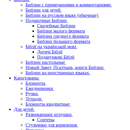
Библии с примечаниями и комментариями
Библии для детей
Библии на русском языке (обычные)
Подарочные Библии
Свадебные Библии
Библии малого формата
Библии среднего формата
Библии большого формата
Біблії на українській мові
Дитячі Біблії
Подарункові Біблії
Библии настольные
Новый Завет, Псалтырь, книги Библии
Библии на иностранных языках
Канцтовары
Блокноты
Ежедневники
Ручки
Тетради
Блокноты квадратные
Для детей
Развивающие игрушки
Сортеры
Стульчики для кормления