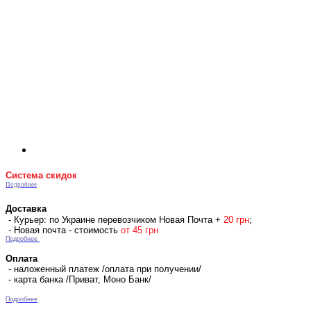
Система скидок
Подробнее
Доставка
- Курьер: по Украине перевозчиком Новая Почта +
2
0 гр
н
;
- Новая почта - стоимость
от 45 грн
Подробнее
Оплата
- наложенный платеж /оплата при получении/
- карта банка /Приват, Моно Банк/
Подробнее