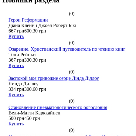
(0)
Герои Реформации
Діана Клейн і Джоел Роберт Бікі
667 грн
600.30 грн
Купить
(0)
Озарение. Христианский путеводитель по чтению книг
Тони Рейнки
367 грн
330.30 грн
Купить
(0)
Заспокой моє тривожне серце Лінда Діллоу
Линда Диллоу
334 грн
300.60 грн
Купить
(0)
Становление пневматологического богословия
Вели-Матти Карккайнен
500 грн
450 грн
Купить
(0)