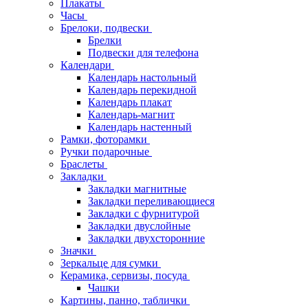
Плакаты
Часы
Брелоки, подвески
Брелки
Подвески для телефона
Календари
Календарь настольный
Календарь перекидной
Календарь плакат
Календарь-магнит
Календарь настенный
Рамки, фоторамки
Ручки подарочные
Браслеты
Закладки
Закладки магнитные
Закладки переливающиеся
Закладки с фурнитурой
Закладки двуслойные
Закладки двухсторонние
Значки
Зеркальце для сумки
Керамика, сервизы, посуда
Чашки
Картины, панно, таблички