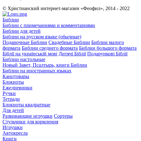
© Христианский интернет-магазин «Феофил», 2014 - 2022
Библии
Библии с примечаниями и комментариями
Библии для детей
Библии на русском языке (обычные)
Подарочные Библии
Свадебные Библии
Библии малого
формата
Библии среднего формата
Библии большого формата
Біблії на українській мові
Дитячі Біблії
Подарункові Біблії
Библии настольные
Новый Завет, Псалтырь, книги Библии
Библии на иностранных языках
Канцтовары
Блокноты
Ежедневники
Ручки
Тетради
Блокноты квадратные
Для детей
Развивающие игрушки
Сортеры
Стульчики для кормления
Игрушки
Автокресла
Книги