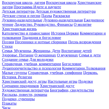
Воскресная школа, лагеря
Воскресная школа
Христианские
лагеря
Программа Идите и научите
Детская литература
Детская художественная литература
Детские стихи и песни
Пазлы
Раскраски
Духовно-назидательные
Духовно-назидательная
Ежедневное
чтение
Лидерство. Руководство. Финансы
О молитве
Христианская жизнь
Католичество и православие
История Церкви
Комментарии и
толкования
Традиция и богословие
Поэзия
Песенники и нотные сборники
Песнь возрождения
Стихи
Семья, Мужчины, Женщины, Дети
Воспитание детей
Здоровье. Питание
О женщинах
О мужчинах
Семья и дети
Создание семьи
Для молодежи
Справочная, учебная, комментарии
Богословие
Душепопечительство и психология
Комментарии.Толкования
Малые группы
Справочная, учебная, симфонии
Церковь.
История. Религии
Христианский досуг, игры
Настольные игры
Поделки
Сценарии праздников
Христианский досуг
Художественная литература
Биографии, свидетельства
Рассказы, повести, романы
Подарки, сувениры
Плакаты
Часы