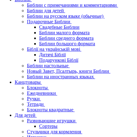
Библии с примечаниями и комментариями
Библии для детей
Библии на русском языке (обычные)
Подарочные Библии
Свадебные Библии
Библии малого формата
Библии среднего формата
Библии большого формата
Біблії на українській мові
Дитячі Біблії
Подарункові Біблії
Библии настольные
Новый Завет, Псалтырь, книги Библии
Библии на иностранных языках
Канцтовары
Блокноты
Ежедневники
Ручки
Тетради
Блокноты квадратные
Для детей
Развивающие игрушки
Сортеры
Стульчики для кормления