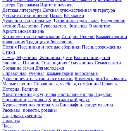
лагеря
Программа Идите и научите
Детская литература
Детская художественная литература
Детские стихи и песни
Пазлы
Раскраски
Духовно-назидательные
Духовно-назидательная
Ежедневное
чтение
Лидерство. Руководство. Финансы
О молитве
Христианская жизнь
Католичество и православие
История Церкви
Комментарии и
толкования
Традиция и богословие
Поэзия
Песенники и нотные сборники
Песнь возрождения
Стихи
Семья, Мужчины, Женщины, Дети
Воспитание детей
Здоровье. Питание
О женщинах
О мужчинах
Семья и дети
Создание семьи
Для молодежи
Справочная, учебная, комментарии
Богословие
Душепопечительство и психология
Комментарии.Толкования
Малые группы
Справочная, учебная, симфонии
Церковь.
История. Религии
Христианский досуг, игры
Настольные игры
Поделки
Сценарии праздников
Христианский досуг
Художественная литература
Биографии, свидетельства
Рассказы, повести, романы
Подарки, сувениры
Плакаты
Часы