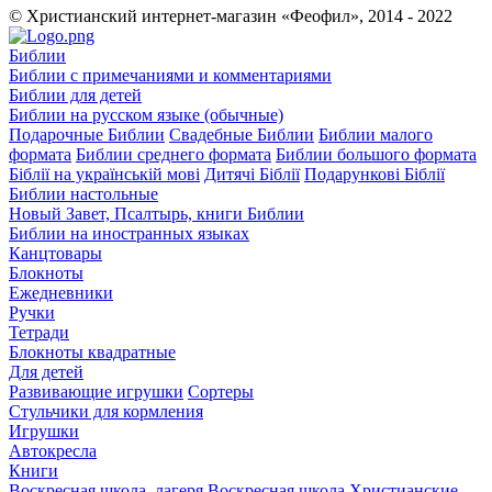
© Христианский интернет-магазин «Феофил», 2014 - 2022
Библии
Библии с примечаниями и комментариями
Библии для детей
Библии на русском языке (обычные)
Подарочные Библии
Свадебные Библии
Библии малого
формата
Библии среднего формата
Библии большого формата
Біблії на українській мові
Дитячі Біблії
Подарункові Біблії
Библии настольные
Новый Завет, Псалтырь, книги Библии
Библии на иностранных языках
Канцтовары
Блокноты
Ежедневники
Ручки
Тетради
Блокноты квадратные
Для детей
Развивающие игрушки
Сортеры
Стульчики для кормления
Игрушки
Автокресла
Книги
Воскресная школа, лагеря
Воскресная школа
Христианские