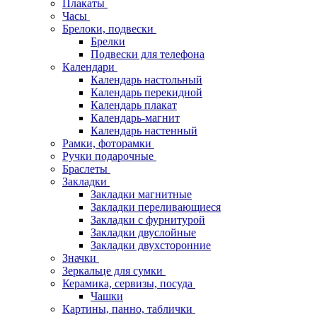
Плакаты
Часы
Брелоки, подвески
Брелки
Подвески для телефона
Календари
Календарь настольный
Календарь перекидной
Календарь плакат
Календарь-магнит
Календарь настенный
Рамки, фоторамки
Ручки подарочные
Браслеты
Закладки
Закладки магнитные
Закладки переливающиеся
Закладки с фурнитурой
Закладки двуслойные
Закладки двухсторонние
Значки
Зеркальце для сумки
Керамика, сервизы, посуда
Чашки
Картины, панно, таблички