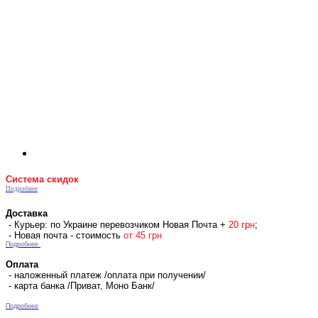
Система скидок
Подробнее
Доставка
- Курьер: по Украине перевозчиком Новая Почта +
2
0 гр
н
;
- Новая почта - стоимость
от 45 грн
Подробнее
Оплата
- наложенный платеж /оплата при получении/
- карта банка /Приват, Моно Банк/
Подробнее