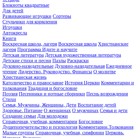
Блокноты квадратные
Для детей
Развивающие игрушки
Сортеры
Стульчики для кормления
Игрушки
Автокресла
Книги
Воскресная школа, лагеря
Воскресная школа
Христианские
лагеря
Программа Идите и научите
Детская литература
Детская художественная литература
Детские стихи и песни
Пазлы
Раскраски
Духовно-назидательные
Духовно-назидательная
Ежедневное
чтение
Лидерство. Руководство. Финансы
О молитве
Христианская жизнь
Католичество и православие
История Церкви
Комментарии и
толкования
Традиция и богословие
Поэзия
Песенники и нотные сборники
Песнь возрождения
Стихи
Семья, Мужчины, Женщины, Дети
Воспитание детей
Здоровье. Питание
О женщинах
О мужчинах
Семья и дети
Создание семьи
Для молодежи
Справочная, учебная, комментарии
Богословие
Душепопечительство и психология
Комментарии.Толкования
Малые группы
Справочная, учебная, симфонии
Церковь.