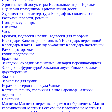
История. Религии
Христианский досуг, игры
Настольные игры
Поделки
Сценарии праздников
Христианский досуг
Художественная литература
Биографии, свидетельства
Рассказы, повести, романы
Подарки, сувениры
Плакаты
Часы
Брелоки, подвески
Брелки
Подвески для телефона
Календари
Календарь настольный
Календарь перекидной
Календарь плакат
Календарь-магнит
Календарь настенный
Рамки, фоторамки
Ручки подарочные
Браслеты
Закладки
Закладки магнитные
Закладки переливающиеся
Закладки с фурнитурой
Закладки двуслойные
Закладки
двухсторонние
Значки
Зеркальце для сумки
Керамика, сервизы, посуда
Чашки
Картины, панно, таблички
Панно
Барельеф
Талички
деревянные
Наклейки
Магниты
Магнит с переливающимся изображением
Магнит
керамический
Магниты объемные пластиковые
Магниты