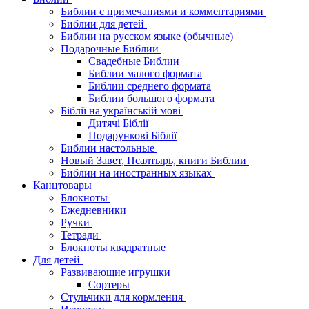
Библии с примечаниями и комментариями
Библии для детей
Библии на русском языке (обычные)
Подарочные Библии
Свадебные Библии
Библии малого формата
Библии среднего формата
Библии большого формата
Біблії на українській мові
Дитячі Біблії
Подарункові Біблії
Библии настольные
Новый Завет, Псалтырь, книги Библии
Библии на иностранных языках
Канцтовары
Блокноты
Ежедневники
Ручки
Тетради
Блокноты квадратные
Для детей
Развивающие игрушки
Сортеры
Стульчики для кормления