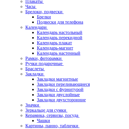
Плакаты
Часы
Брелоки, подвески
Брелки
Подвески для телефона
Календари
Календарь настольный
Календарь перекидной
Календарь плакат
Календарь-магнит
Календарь настенный
Рамки, фоторамки
Ручки подарочные
Браслеты
Закладки
Закладки магнитные
Закладки переливающиеся
Закладки с фурнитурой
Закладки двуслойные
Закладки двухсторонние
Значки
Зеркальце для сумки
Керамика, сервизы, посуда
Чашки
Картины, панно, таблички