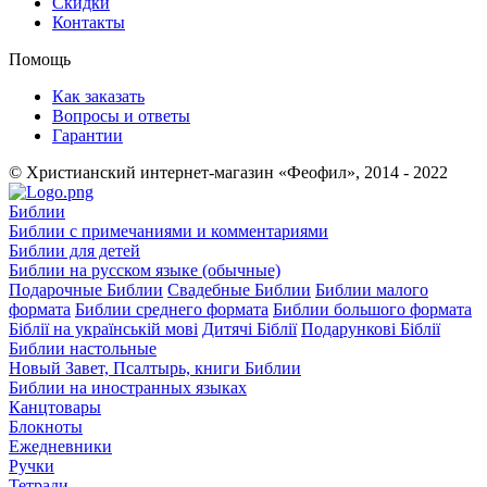
Скидки
Контакты
Помощь
Как заказать
Вопросы и ответы
Гарантии
© Христианский интернет-магазин «Феофил», 2014 - 2022
Библии
Библии с примечаниями и комментариями
Библии для детей
Библии на русском языке (обычные)
Подарочные Библии
Свадебные Библии
Библии малого
формата
Библии среднего формата
Библии большого формата
Біблії на українській мові
Дитячі Біблії
Подарункові Біблії
Библии настольные
Новый Завет, Псалтырь, книги Библии
Библии на иностранных языках
Канцтовары
Блокноты
Ежедневники
Ручки
Тетради