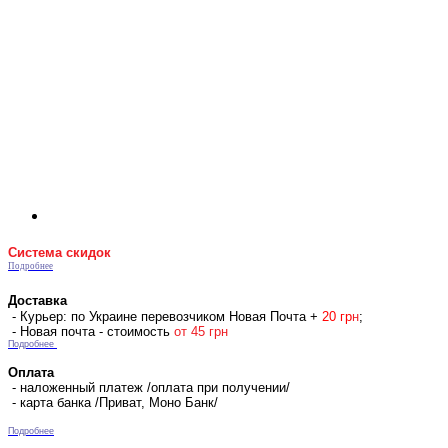
Система скидок
Подробнее
Доставка
- Курьер: по Украине перевозчиком Новая Почта +
2
0 гр
н
;
- Новая почта - стоимость
от 45 грн
Подробнее
Оплата
- наложенный платеж /оплата при получении/
- карта банка /Приват, Моно Банк/
Подробнее