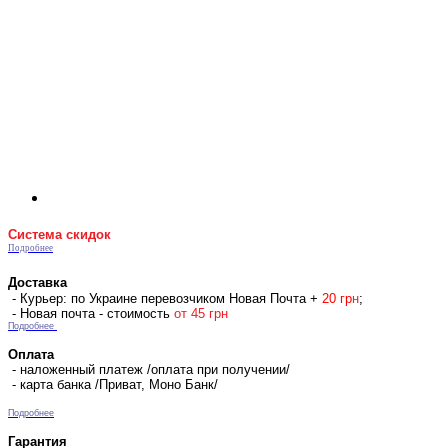
Система скидок
Подробнее
Доставка
- Курьер: по Украине перевозчиком Новая Почта +
2
0 гр
н
;
- Новая почта - стоимость
от 45 грн
Подробнее
Оплата
- наложенный платеж /оплата при получении/
- карта банка /Приват, Моно Банк/
Подробнее
Гарантия