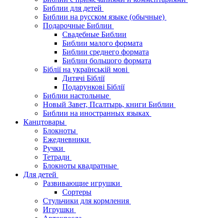
Библии для детей
Библии на русском языке (обычные)
Подарочные Библии
Свадебные Библии
Библии малого формата
Библии среднего формата
Библии большого формата
Біблії на українській мові
Дитячі Біблії
Подарункові Біблії
Библии настольные
Новый Завет, Псалтырь, книги Библии
Библии на иностранных языках
Канцтовары
Блокноты
Ежедневники
Ручки
Тетради
Блокноты квадратные
Для детей
Развивающие игрушки
Сортеры
Стульчики для кормления
Игрушки