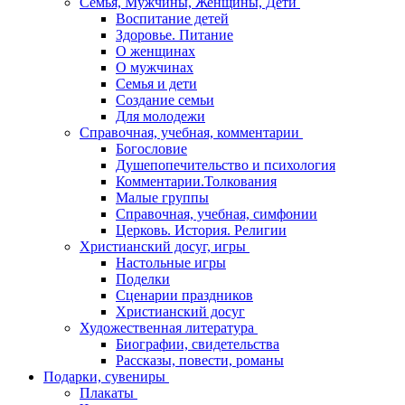
Семья, Мужчины, Женщины, Дети
Воспитание детей
Здоровье. Питание
О женщинах
О мужчинах
Семья и дети
Создание семьи
Для молодежи
Справочная, учебная, комментарии
Богословие
Душепопечительство и психология
Комментарии.Толкования
Малые группы
Справочная, учебная, симфонии
Церковь. История. Религии
Христианский досуг, игры
Настольные игры
Поделки
Сценарии праздников
Христианский досуг
Художественная литература
Биографии, свидетельства
Рассказы, повести, романы
Подарки, сувениры
Плакаты