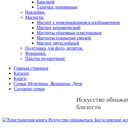
Барельеф
Талички деревянные
Наклейки
Магниты
Магнит с переливающимся изображением
Магнит керамический
Магниты объемные пластиковые
Магниты покрытые смолой
Магнит двухслойный
Подставки для фото, визиток
Фонарики
Пакеты подарочные
Главная страница
Каталог
Книги
Семья, Мужчины, Женщины, Дети
Создание семьи
Искусство обнажат
близости