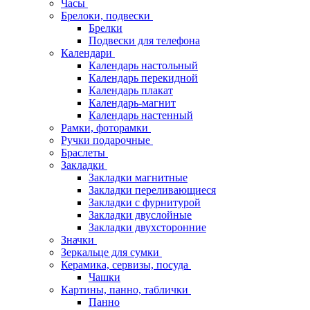
Часы
Брелоки, подвески
Брелки
Подвески для телефона
Календари
Календарь настольный
Календарь перекидной
Календарь плакат
Календарь-магнит
Календарь настенный
Рамки, фоторамки
Ручки подарочные
Браслеты
Закладки
Закладки магнитные
Закладки переливающиеся
Закладки с фурнитурой
Закладки двуслойные
Закладки двухсторонние
Значки
Зеркальце для сумки
Керамика, сервизы, посуда
Чашки
Картины, панно, таблички
Панно