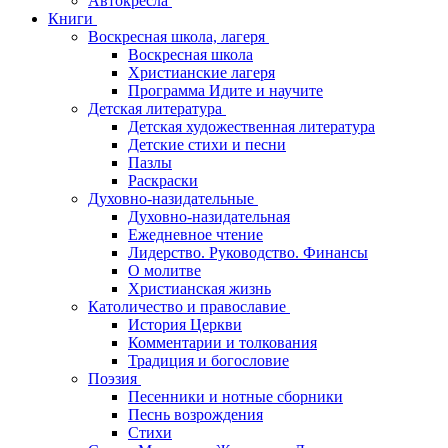
Автокресла
Книги
Воскресная школа, лагеря
Воскресная школа
Христианские лагеря
Программа Идите и научите
Детская литература
Детская художественная литература
Детские стихи и песни
Пазлы
Раскраски
Духовно-назидательные
Духовно-назидательная
Ежедневное чтение
Лидерство. Руководство. Финансы
О молитве
Христианская жизнь
Католичество и православие
История Церкви
Комментарии и толкования
Традиция и богословие
Поэзия
Песенники и нотные сборники
Песнь возрождения
Стихи