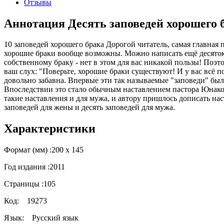
Отзывы
Аннотация Десять заповедей хорошего б
10 заповедей хорошего брака Дорогой читатель, самая главная 
хорошие браки вообще возможны. Можно написать ещё десяток 
собственному браку - нет в этом для вас никакой пользы! Поэт
ваш слух: "Поверьте, хорошие браки существуют! И у вас всё 
довольно забавна. Впервые эти так называемые "заповеди" были
Впоследствии это стало обычным наставлением пастора Юнаковс
такие наставления и для мужа, и автору пришлось дописать наст
заповедей для жены и десять заповедей для мужа.
Характеристики
Формат (мм) :
200 х 145
Год издания :
2011
Страницы :
105
Код:
19273
Язык:
Русский язык