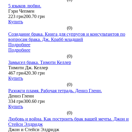
5 языков любви.
Гэри Чепмен
223 грн
200.70 грн
Купить
(0)
Созидание брака. Книга для супругов и консультантов по
вопросам брака. Дж. Крабб младший
Подробнее
Подробнее
(0)
Замысел брака. Тимоти Келлер
Тимоти Дж. Келлер
467 грн
420.30 грн
Купить
(0)
Разожги пламя. Рабочая тетрадь. Дениз Гленн.
Дениз Гленн
334 грн
300.60 грн
Купить
(0)
Любовь и война. Как построить брак вашей мечты. Джон и
Стейси Элдридж
Джон и Стейси Элдридж