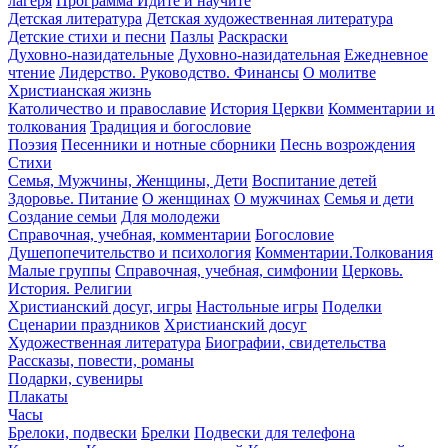
лагеря
Программа Идите и научите
Детская литература
Детская художественная литература
Детские стихи и песни
Пазлы
Раскраски
Духовно-назидательные
Духовно-назидательная
Ежедневное
чтение
Лидерство. Руководство. Финансы
О молитве
Христианская жизнь
Католичество и православие
История Церкви
Комментарии и
толкования
Традиция и богословие
Поэзия
Песенники и нотные сборники
Песнь возрождения
Стихи
Семья, Мужчины, Женщины, Дети
Воспитание детей
Здоровье. Питание
О женщинах
О мужчинах
Семья и дети
Создание семьи
Для молодежи
Справочная, учебная, комментарии
Богословие
Душепопечительство и психология
Комментарии.Толкования
Малые группы
Справочная, учебная, симфонии
Церковь.
История. Религии
Христианский досуг, игры
Настольные игры
Поделки
Сценарии праздников
Христианский досуг
Художественная литература
Биографии, свидетельства
Рассказы, повести, романы
Подарки, сувениры
Плакаты
Часы
Брелоки, подвески
Брелки
Подвески для телефона