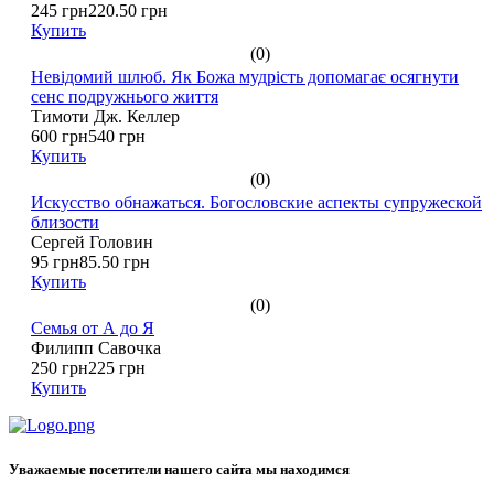
245 грн
220.50 грн
Купить
(0)
Невідомий шлюб. Як Божа мудрість допомагає осягнути
сенс подружнього життя
Тимоти Дж. Келлер
600 грн
540 грн
Купить
(0)
Искусство обнажаться. Богословские аспекты супружеской
близости
Сергей Головин
95 грн
85.50 грн
Купить
(0)
Семья от А до Я
Филипп Савочка
250 грн
225 грн
Купить
Уважаемые посетители нашего сайта мы находимся