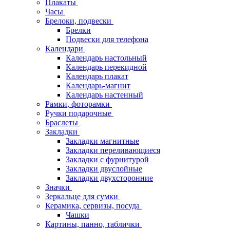
Плакаты
Часы
Брелоки, подвески
Брелки
Подвески для телефона
Календари
Календарь настольный
Календарь перекидной
Календарь плакат
Календарь-магнит
Календарь настенный
Рамки, фоторамки
Ручки подарочные
Браслеты
Закладки
Закладки магнитные
Закладки переливающиеся
Закладки с фурнитурой
Закладки двуслойные
Закладки двухсторонние
Значки
Зеркальце для сумки
Керамика, сервизы, посуда
Чашки
Картины, панно, таблички