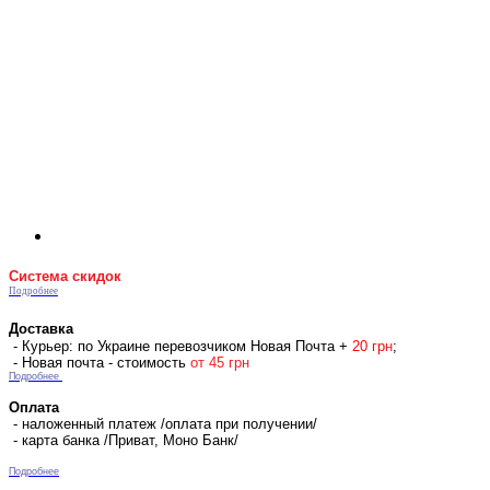
Система скидок
Подробнее
Доставка
- Курьер: по Украине перевозчиком Новая Почта +
2
0 гр
н
;
- Новая почта - стоимость
от 45 грн
Подробнее
Оплата
- наложенный платеж /оплата при получении/
- карта банка /Приват, Моно Банк/
Подробнее