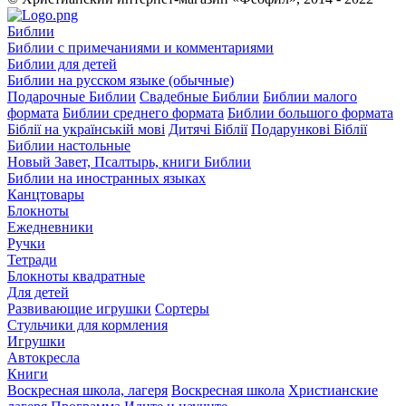
Библии
Библии с примечаниями и комментариями
Библии для детей
Библии на русском языке (обычные)
Подарочные Библии
Свадебные Библии
Библии малого
формата
Библии среднего формата
Библии большого формата
Біблії на українській мові
Дитячі Біблії
Подарункові Біблії
Библии настольные
Новый Завет, Псалтырь, книги Библии
Библии на иностранных языках
Канцтовары
Блокноты
Ежедневники
Ручки
Тетради
Блокноты квадратные
Для детей
Развивающие игрушки
Сортеры
Стульчики для кормления
Игрушки
Автокресла
Книги
Воскресная школа, лагеря
Воскресная школа
Христианские