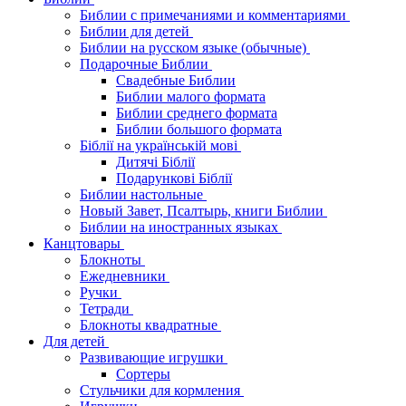
Библии с примечаниями и комментариями
Библии для детей
Библии на русском языке (обычные)
Подарочные Библии
Свадебные Библии
Библии малого формата
Библии среднего формата
Библии большого формата
Біблії на українській мові
Дитячі Біблії
Подарункові Біблії
Библии настольные
Новый Завет, Псалтырь, книги Библии
Библии на иностранных языках
Канцтовары
Блокноты
Ежедневники
Ручки
Тетради
Блокноты квадратные
Для детей
Развивающие игрушки
Сортеры
Стульчики для кормления