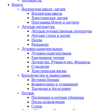
Автокресла
Книги
Воскресная школа, лагеря
Воскресная школа
Христианские лагеря
Программа Идите и научите
Детская литература
Детская художественная литература
Детские стихи и песни
Пазлы
Раскраски
Духовно-назидательные
Духовно-назидательная
Ежедневное чтение
Лидерство. Руководство. Финансы
О молитве
Христианская жизнь
Католичество и православие
История Церкви
Комментарии и толкования
Традиция и богословие
Поэзия
Песенники и нотные сборники
Песнь возрождения
Стихи