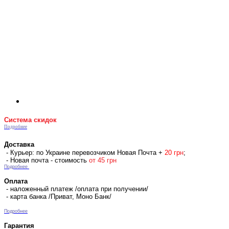
Система скидок
Подробнее
Доставка
- Курьер: по Украине перевозчиком Новая Почта +
2
0 гр
н
;
- Новая почта - стоимость
от 45 грн
Подробнее
Оплата
- наложенный платеж /оплата при получении/
- карта банка /Приват, Моно Банк/
Подробнее
Гарантия