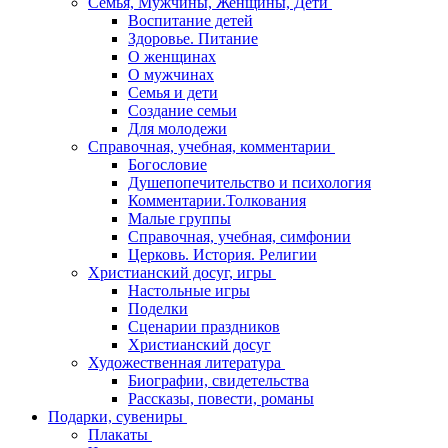
Семья, Мужчины, Женщины, Дети
Воспитание детей
Здоровье. Питание
О женщинах
О мужчинах
Семья и дети
Создание семьи
Для молодежи
Справочная, учебная, комментарии
Богословие
Душепопечительство и психология
Комментарии.Толкования
Малые группы
Справочная, учебная, симфонии
Церковь. История. Религии
Христианский досуг, игры
Настольные игры
Поделки
Сценарии праздников
Христианский досуг
Художественная литература
Биографии, свидетельства
Рассказы, повести, романы
Подарки, сувениры
Плакаты