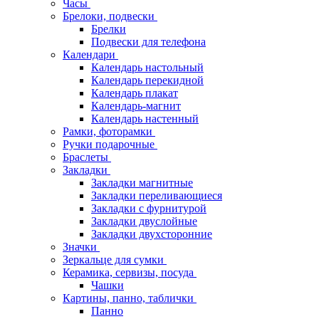
Часы
Брелоки, подвески
Брелки
Подвески для телефона
Календари
Календарь настольный
Календарь перекидной
Календарь плакат
Календарь-магнит
Календарь настенный
Рамки, фоторамки
Ручки подарочные
Браслеты
Закладки
Закладки магнитные
Закладки переливающиеся
Закладки с фурнитурой
Закладки двуслойные
Закладки двухсторонние
Значки
Зеркальце для сумки
Керамика, сервизы, посуда
Чашки
Картины, панно, таблички
Панно