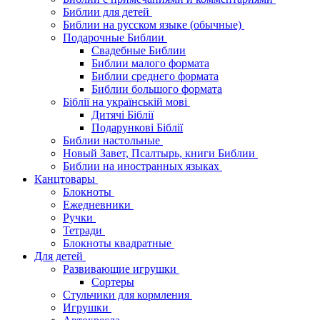
Библии для детей
Библии на русском языке (обычные)
Подарочные Библии
Свадебные Библии
Библии малого формата
Библии среднего формата
Библии большого формата
Біблії на українській мові
Дитячі Біблії
Подарункові Біблії
Библии настольные
Новый Завет, Псалтырь, книги Библии
Библии на иностранных языках
Канцтовары
Блокноты
Ежедневники
Ручки
Тетради
Блокноты квадратные
Для детей
Развивающие игрушки
Сортеры
Стульчики для кормления
Игрушки