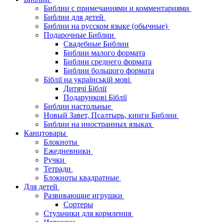
Библии с примечаниями и комментариями
Библии для детей
Библии на русском языке (обычные)
Подарочные Библии
Свадебные Библии
Библии малого формата
Библии среднего формата
Библии большого формата
Біблії на українській мові
Дитячі Біблії
Подарункові Біблії
Библии настольные
Новый Завет, Псалтырь, книги Библии
Библии на иностранных языках
Канцтовары
Блокноты
Ежедневники
Ручки
Тетради
Блокноты квадратные
Для детей
Развивающие игрушки
Сортеры
Стульчики для кормления