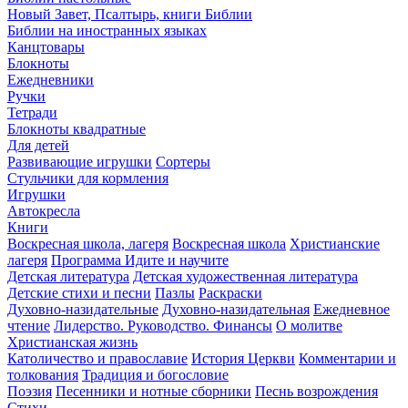
Новый Завет, Псалтырь, книги Библии
Библии на иностранных языках
Канцтовары
Блокноты
Ежедневники
Ручки
Тетради
Блокноты квадратные
Для детей
Развивающие игрушки
Сортеры
Стульчики для кормления
Игрушки
Автокресла
Книги
Воскресная школа, лагеря
Воскресная школа
Христианские
лагеря
Программа Идите и научите
Детская литература
Детская художественная литература
Детские стихи и песни
Пазлы
Раскраски
Духовно-назидательные
Духовно-назидательная
Ежедневное
чтение
Лидерство. Руководство. Финансы
О молитве
Христианская жизнь
Католичество и православие
История Церкви
Комментарии и
толкования
Традиция и богословие
Поэзия
Песенники и нотные сборники
Песнь возрождения
Стихи