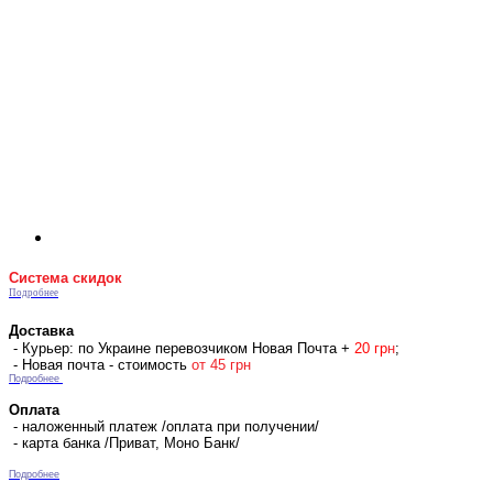
Система скидок
Подробнее
Доставка
- Курьер: по Украине перевозчиком Новая Почта +
2
0 гр
н
;
- Новая почта - стоимость
от 45 грн
Подробнее
Оплата
- наложенный платеж /оплата при получении/
- карта банка /Приват, Моно Банк/
Подробнее