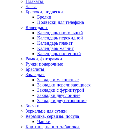
Плакаты
Часы
Брелоки, подвески
Брелки
Подвески для телефона
Календари
Календарь настольный
Календарь перекидной
Календарь плакат
Календарь-магнит
Календарь настенный
Рамки, фоторамки
Ручки подарочные
Браслеты
Закладки
Закладки магнитные
Закладки переливающиеся
Закладки с фурнитурой
Закладки двуслойные
Закладки двухсторонние
Значки
Зеркальце для сумки
Керамика, сервизы, посуда
Чашки
Картины, панно, таблички