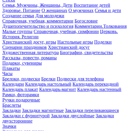
Семья, Мужчины, Женщины, Дети
Воспитание детей
Здоровье. Питание
О женщинах
О мужчинах
Семья и дети
Создание семьи
Для молодежи
Справочная, учебная, комментарии
Богословие
Душепопечительство и психология
Комментарии.Толкования
Малые группы
Справочная, учебная, симфонии
Церковь.
История. Религии
Христианский досуг, игры
Настольные игры
Поделки
Сценарии праздников
Христианский досуг
Художественная литература
Биографии, свидетельства
Рассказы, повести, романы
Подарки, сувениры
Плакаты
Часы
Брелоки, подвески
Брелки
Подвески для телефона
Календари
Календарь настольный
Календарь перекидной
Календарь плакат
Календарь-магнит
Календарь настенный
Рамки, фоторамки
Ручки подарочные
Браслеты
Закладки
Закладки магнитные
Закладки переливающиеся
Закладки с фурнитурой
Закладки двуслойные
Закладки
двухсторонние
Значки