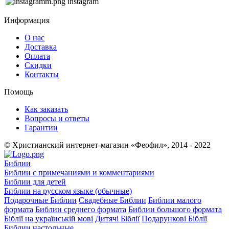
instagram
Информация
О нас
Доставка
Оплата
Скидки
Контакты
Помощь
Как заказать
Вопросы и ответы
Гарантии
© Христианский интернет-магазин «Феофил», 2014 - 2022
Библии
Библии с примечаниями и комментариями
Библии для детей
Библии на русском языке (обычные)
Подарочные Библии
Свадебные Библии
Библии малого
формата
Библии среднего формата
Библии большого формата
Біблії на українській мові
Дитячі Біблії
Подарункові Біблії
Библии настольные