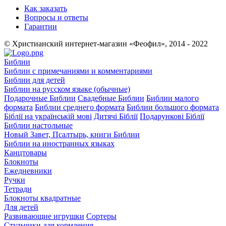
Как заказать
Вопросы и ответы
Гарантии
© Христианский интернет-магазин «Феофил», 2014 - 2022
Библии
Библии с примечаниями и комментариями
Библии для детей
Библии на русском языке (обычные)
Подарочные Библии
Свадебные Библии
Библии малого
формата
Библии среднего формата
Библии большого формата
Біблії на українській мові
Дитячі Біблії
Подарункові Біблії
Библии настольные
Новый Завет, Псалтырь, книги Библии
Библии на иностранных языках
Канцтовары
Блокноты
Ежедневники
Ручки
Тетради
Блокноты квадратные
Для детей
Развивающие игрушки
Сортеры
Стульчики для кормления