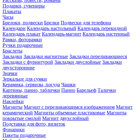
Рассказы, повести, романы
Подарки, сувениры
Плакаты
Часы
Брелоки, подвески
Брелки
Подвески для телефона
Календари
Календарь настольный
Календарь перекидной
Календарь плакат
Календарь-магнит
Календарь настенный
Рамки, фоторамки
Ручки подарочные
Браслеты
Закладки
Закладки магнитные
Закладки переливающиеся
Закладки с фурнитурой
Закладки двуслойные
Закладки
двухсторонние
Значки
Зеркальце для сумки
Керамика, сервизы, посуда
Чашки
Картины, панно, таблички
Панно
Барельеф
Талички
деревянные
Наклейки
Магниты
Магнит с переливающимся изображением
Магнит
керамический
Магниты объемные пластиковые
Магниты
покрытые смолой
Магнит двухслойный
Подставки для фото, визиток
Фонарики
Пакеты подарочные