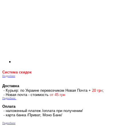
Система скидок
Подробнее
Доставка
- Курьер: по Украине перевозчиком Новая Почта +
2
0 гр
н
;
- Новая почта - стоимость
от 45 грн
Подробнее
Оплата
- наложенный платеж /оплата при получении/
- карта банка /Приват, Моно Банк/
Подробнее