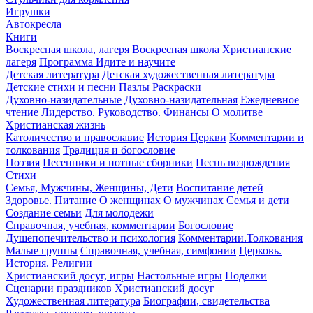
Игрушки
Автокресла
Книги
Воскресная школа, лагеря
Воскресная школа
Христианские
лагеря
Программа Идите и научите
Детская литература
Детская художественная литература
Детские стихи и песни
Пазлы
Раскраски
Духовно-назидательные
Духовно-назидательная
Ежедневное
чтение
Лидерство. Руководство. Финансы
О молитве
Христианская жизнь
Католичество и православие
История Церкви
Комментарии и
толкования
Традиция и богословие
Поэзия
Песенники и нотные сборники
Песнь возрождения
Стихи
Семья, Мужчины, Женщины, Дети
Воспитание детей
Здоровье. Питание
О женщинах
О мужчинах
Семья и дети
Создание семьи
Для молодежи
Справочная, учебная, комментарии
Богословие
Душепопечительство и психология
Комментарии.Толкования
Малые группы
Справочная, учебная, симфонии
Церковь.
История. Религии
Христианский досуг, игры
Настольные игры
Поделки
Сценарии праздников
Христианский досуг
Художественная литература
Биографии, свидетельства