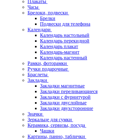
Плакаты
Часы
Брелоки, подвески
Брелки
Подвески для телефона
Календари
Календарь настольный
Календарь перекидной
Календарь плакат
Календарь-магнит
Календарь настенный
Рамки, фоторамки
Ручки подарочные
Браслеты
Закладки
Закладки магнитные
Закладки переливающиеся
Закладки с фурнитурой
Закладки двуслойные
Закладки двухсторонние
Значки
Зеркальце для сумки
Керамика, сервизы, посуда
Чашки
Картины, панно, таблички