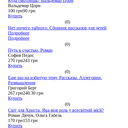
Куда смотришь? Вальдемар Цорн
Вальдемар Цорн
100 грн
90 грн
Купить
(0)
Нет ничего тайного. Сборник рассказов для детей
Подробнее
Подробнее
(0)
Путь к счастью. Роман
София Педос
270 грн
243 грн
Купить
(0)
Еще раз на избитую тему. Рассказы. Аллегории.
Размышления
Григорий Берг
267 грн
240.30 грн
Купить
(0)
Світ для Христа. Яка моя роль у всесвітній місії?
Роман Дячук, Ольга Габель
170 грн
153 грн
Купить