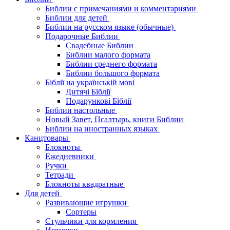
Библии с примечаниями и комментариями
Библии для детей
Библии на русском языке (обычные)
Подарочные Библии
Свадебные Библии
Библии малого формата
Библии среднего формата
Библии большого формата
Біблії на українській мові
Дитячі Біблії
Подарункові Біблії
Библии настольные
Новый Завет, Псалтырь, книги Библии
Библии на иностранных языках
Канцтовары
Блокноты
Ежедневники
Ручки
Тетради
Блокноты квадратные
Для детей
Развивающие игрушки
Сортеры
Стульчики для кормления