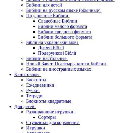
Библии для детей
Библии на русском языке (обычные)
Подарочные Библии
Свадебные Библии
Библии малого формата
Библии среднего формата
Библии большого формата
Біблії на українській мові
Дитячі Біблії
Подарункові Біблії
Библии настольные
Новый Завет, Псалтырь, книги Библии
Библии на иностранных языках
Канцтовары
Блокноты
Ежедневники
Ручки
Тетради
Блокноты квадратные
Для детей
Развивающие игрушки
Сортеры
Стульчики для кормления
Игрушки