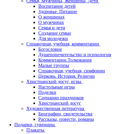
Семья, Мужчины, Женщины, Дети
Воспитание детей
Здоровье. Питание
О женщинах
О мужчинах
Семья и дети
Создание семьи
Для молодежи
Справочная, учебная, комментарии
Богословие
Душепопечительство и психология
Комментарии.Толкования
Малые группы
Справочная, учебная, симфонии
Церковь. История. Религии
Христианский досуг, игры
Настольные игры
Поделки
Сценарии праздников
Христианский досуг
Художественная литература
Биографии, свидетельства
Рассказы, повести, романы
Подарки, сувениры
Плакаты