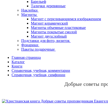
Барельеф
Талички деревянные
Наклейки
Магниты
Магнит с переливающимся изображением
Магнит керамический
Магниты объемные пластиковые
Магниты покрытые смолой
Магнит двухслойный
Подставки для фото, визиток
Фонарики
Пакеты подарочные
Главная страница
Каталог
Книги
Справочная, учебная, комментарии
Справочная, учебная, симфонии
Добрые советы пр