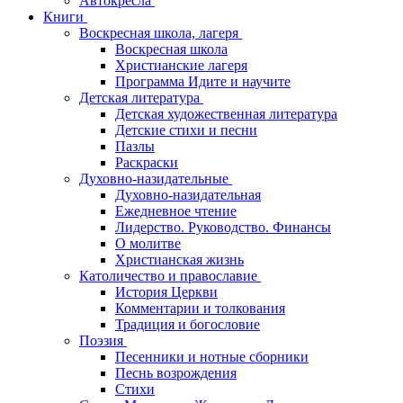
Автокресла
Книги
Воскресная школа, лагеря
Воскресная школа
Христианские лагеря
Программа Идите и научите
Детская литература
Детская художественная литература
Детские стихи и песни
Пазлы
Раскраски
Духовно-назидательные
Духовно-назидательная
Ежедневное чтение
Лидерство. Руководство. Финансы
О молитве
Христианская жизнь
Католичество и православие
История Церкви
Комментарии и толкования
Традиция и богословие
Поэзия
Песенники и нотные сборники
Песнь возрождения
Стихи