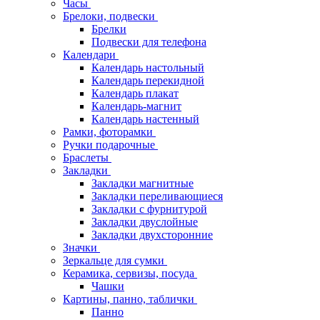
Часы
Брелоки, подвески
Брелки
Подвески для телефона
Календари
Календарь настольный
Календарь перекидной
Календарь плакат
Календарь-магнит
Календарь настенный
Рамки, фоторамки
Ручки подарочные
Браслеты
Закладки
Закладки магнитные
Закладки переливающиеся
Закладки с фурнитурой
Закладки двуслойные
Закладки двухсторонние
Значки
Зеркальце для сумки
Керамика, сервизы, посуда
Чашки
Картины, панно, таблички
Панно