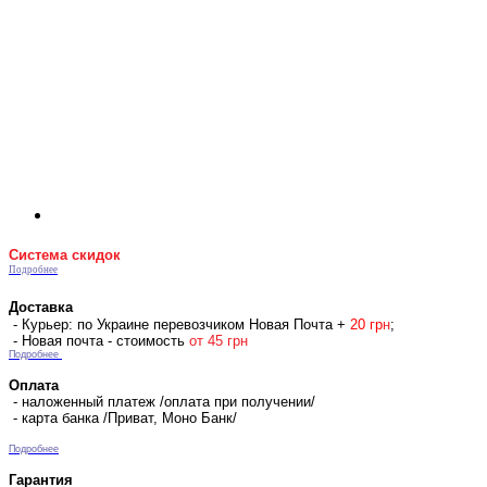
Система скидок
Подробнее
Доставка
- Курьер: по Украине перевозчиком Новая Почта +
2
0 гр
н
;
- Новая почта - стоимость
от 45 грн
Подробнее
Оплата
- наложенный платеж /оплата при получении/
- карта банка /Приват, Моно Банк/
Подробнее
Гарантия