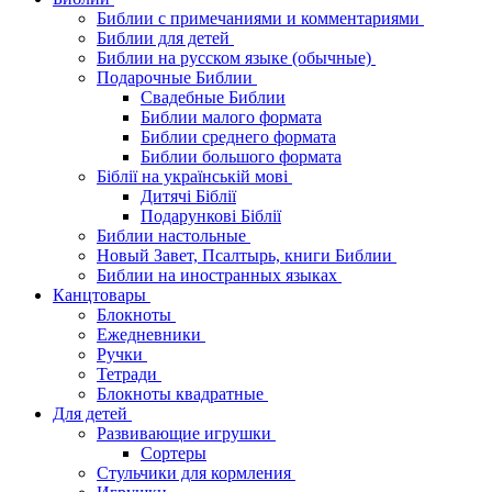
Библии с примечаниями и комментариями
Библии для детей
Библии на русском языке (обычные)
Подарочные Библии
Свадебные Библии
Библии малого формата
Библии среднего формата
Библии большого формата
Біблії на українській мові
Дитячі Біблії
Подарункові Біблії
Библии настольные
Новый Завет, Псалтырь, книги Библии
Библии на иностранных языках
Канцтовары
Блокноты
Ежедневники
Ручки
Тетради
Блокноты квадратные
Для детей
Развивающие игрушки
Сортеры
Стульчики для кормления