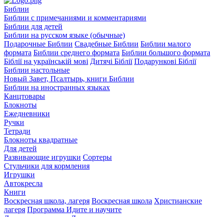
Библии
Библии с примечаниями и комментариями
Библии для детей
Библии на русском языке (обычные)
Подарочные Библии
Свадебные Библии
Библии малого
формата
Библии среднего формата
Библии большого формата
Біблії на українській мові
Дитячі Біблії
Подарункові Біблії
Библии настольные
Новый Завет, Псалтырь, книги Библии
Библии на иностранных языках
Канцтовары
Блокноты
Ежедневники
Ручки
Тетради
Блокноты квадратные
Для детей
Развивающие игрушки
Сортеры
Стульчики для кормления
Игрушки
Автокресла
Книги
Воскресная школа, лагеря
Воскресная школа
Христианские
лагеря
Программа Идите и научите