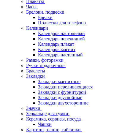
Плакаты
Часы
Брелоки, подвески
Брелки
Подвески для телефона
Календари
Календарь настольный
Календарь перекидной
Календарь плакат
Календарь-магнит
Календарь настенный
Рамки, фоторамки
Ручки подарочные
Браслеты
Закладки
Закладки магнитные
Закладки переливающиеся
Закладки с фурнитурой
Закладки двуслойные
Закладки двухсторонние
Значки
Зеркальце для сумки
Керамика, сервизы, посуда
Чашки
Картины, панно, таблички