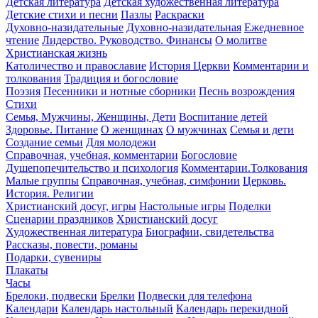
Детская литература
Детская художественная литература
Детские стихи и песни
Пазлы
Раскраски
Духовно-назидательные
Духовно-назидательная
Ежедневное
чтение
Лидерство. Руководство. Финансы
О молитве
Христианская жизнь
Католичество и православие
История Церкви
Комментарии и
толкования
Традиция и богословие
Поэзия
Песенники и нотные сборники
Песнь возрождения
Стихи
Семья, Мужчины, Женщины, Дети
Воспитание детей
Здоровье. Питание
О женщинах
О мужчинах
Семья и дети
Создание семьи
Для молодежи
Справочная, учебная, комментарии
Богословие
Душепопечительство и психология
Комментарии.Толкования
Малые группы
Справочная, учебная, симфонии
Церковь.
История. Религии
Христианский досуг, игры
Настольные игры
Поделки
Сценарии праздников
Христианский досуг
Художественная литература
Биографии, свидетельства
Рассказы, повести, романы
Подарки, сувениры
Плакаты
Часы
Брелоки, подвески
Брелки
Подвески для телефона
Календари
Календарь настольный
Календарь перекидной