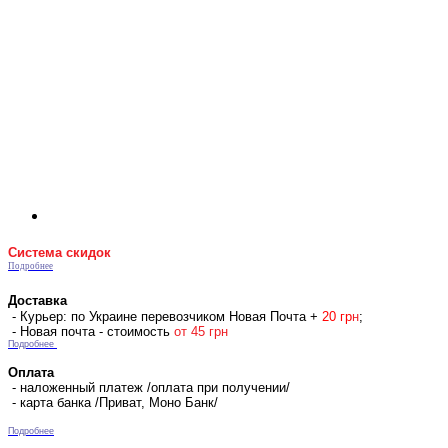
Система скидок
Подробнее
Доставка
- Курьер: по Украине перевозчиком Новая Почта +
2
0 гр
н
;
- Новая почта - стоимость
от 45 грн
Подробнее
Оплата
- наложенный платеж /оплата при получении/
- карта банка /Приват, Моно Банк/
Подробнее