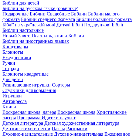
Библии для детей
Библии на русском языке (обычные)
Подарочные Библии
Свадебные Библии
Библии малого
формата
Библии среднего формата
Библии большого формата
Біблії на українській мові
Дитячі Біблії
Подарункові Біблії
Библии настольные
Новый Завет, Псалтырь, книги Библии
Библии на иностранных языках
Канцтовары
Блокноты
Ежедневники
Ручки
Тетради
Блокноты квадратные
Для детей
Развивающие игрушки
Сортеры
Стульчики для кормления
Игрушки
Автокресла
Книги
Воскресная школа, лагеря
Воскресная школа
Христианские
лагеря
Программа Идите и научите
Детская литература
Детская художественная литература
Детские стихи и песни
Пазлы
Раскраски
Духовно-назидательные
Духовно-назидательная
Ежедневное