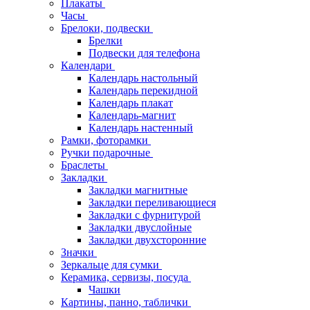
Плакаты
Часы
Брелоки, подвески
Брелки
Подвески для телефона
Календари
Календарь настольный
Календарь перекидной
Календарь плакат
Календарь-магнит
Календарь настенный
Рамки, фоторамки
Ручки подарочные
Браслеты
Закладки
Закладки магнитные
Закладки переливающиеся
Закладки с фурнитурой
Закладки двуслойные
Закладки двухсторонние
Значки
Зеркальце для сумки
Керамика, сервизы, посуда
Чашки
Картины, панно, таблички