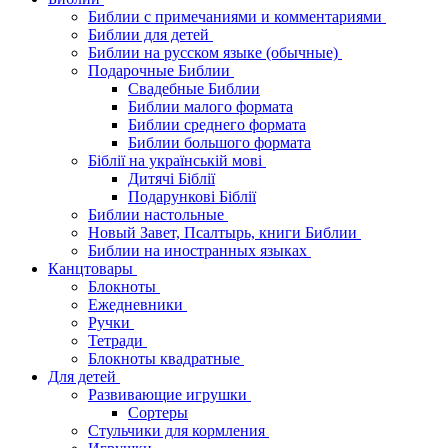
Библии с примечаниями и комментариями
Библии для детей
Библии на русском языке (обычные)
Подарочные Библии
Свадебные Библии
Библии малого формата
Библии среднего формата
Библии большого формата
Біблії на українській мові
Дитячі Біблії
Подарункові Біблії
Библии настольные
Новый Завет, Псалтырь, книги Библии
Библии на иностранных языках
Канцтовары
Блокноты
Ежедневники
Ручки
Тетради
Блокноты квадратные
Для детей
Развивающие игрушки
Сортеры
Стульчики для кормления