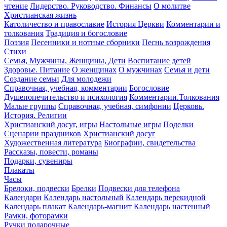
чтение
Лидерство. Руководство. Финансы
О молитве
Христианская жизнь
Католичество и православие
История Церкви
Комментарии и
толкования
Традиция и богословие
Поэзия
Песенники и нотные сборники
Песнь возрождения
Стихи
Семья, Мужчины, Женщины, Дети
Воспитание детей
Здоровье. Питание
О женщинах
О мужчинах
Семья и дети
Создание семьи
Для молодежи
Справочная, учебная, комментарии
Богословие
Душепопечительство и психология
Комментарии.Толкования
Малые группы
Справочная, учебная, симфонии
Церковь.
История. Религии
Христианский досуг, игры
Настольные игры
Поделки
Сценарии праздников
Христианский досуг
Художественная литература
Биографии, свидетельства
Рассказы, повести, романы
Подарки, сувениры
Плакаты
Часы
Брелоки, подвески
Брелки
Подвески для телефона
Календари
Календарь настольный
Календарь перекидной
Календарь плакат
Календарь-магнит
Календарь настенный
Рамки, фоторамки
Ручки подарочные