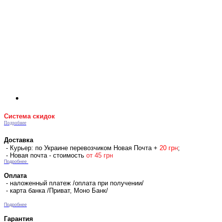
Система скидок
Подробнее
Доставка
- Курьер: по Украине перевозчиком Новая Почта +
2
0 гр
н
;
- Новая почта - стоимость
от 45 грн
Подробнее
Оплата
- наложенный платеж /оплата при получении/
- карта банка /Приват, Моно Банк/
Подробнее
Гарантия