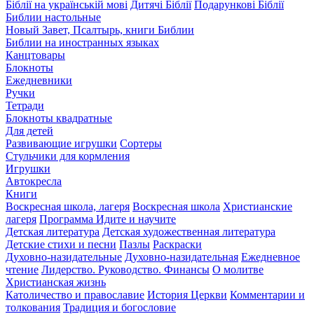
Біблії на українській мові
Дитячі Біблії
Подарункові Біблії
Библии настольные
Новый Завет, Псалтырь, книги Библии
Библии на иностранных языках
Канцтовары
Блокноты
Ежедневники
Ручки
Тетради
Блокноты квадратные
Для детей
Развивающие игрушки
Сортеры
Стульчики для кормления
Игрушки
Автокресла
Книги
Воскресная школа, лагеря
Воскресная школа
Христианские
лагеря
Программа Идите и научите
Детская литература
Детская художественная литература
Детские стихи и песни
Пазлы
Раскраски
Духовно-назидательные
Духовно-назидательная
Ежедневное
чтение
Лидерство. Руководство. Финансы
О молитве
Христианская жизнь
Католичество и православие
История Церкви
Комментарии и
толкования
Традиция и богословие