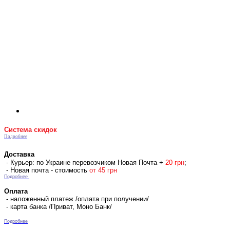
Система скидок
Подробнее
Доставка
- Курьер: по Украине перевозчиком Новая Почта +
2
0 гр
н
;
- Новая почта - стоимость
от 45 грн
Подробнее
Оплата
- наложенный платеж /оплата при получении/
- карта банка /Приват, Моно Банк/
Подробнее