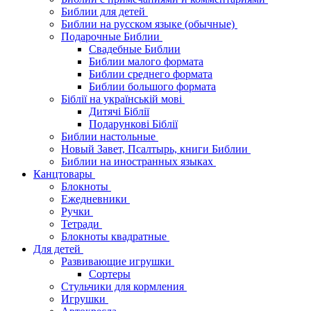
Библии для детей
Библии на русском языке (обычные)
Подарочные Библии
Свадебные Библии
Библии малого формата
Библии среднего формата
Библии большого формата
Біблії на українській мові
Дитячі Біблії
Подарункові Біблії
Библии настольные
Новый Завет, Псалтырь, книги Библии
Библии на иностранных языках
Канцтовары
Блокноты
Ежедневники
Ручки
Тетради
Блокноты квадратные
Для детей
Развивающие игрушки
Сортеры
Стульчики для кормления
Игрушки