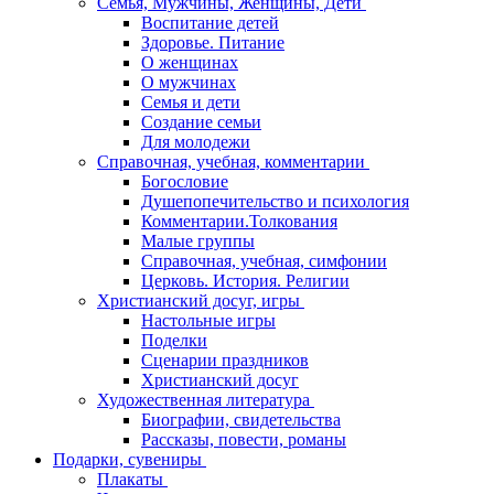
Семья, Мужчины, Женщины, Дети
Воспитание детей
Здоровье. Питание
О женщинах
О мужчинах
Семья и дети
Создание семьи
Для молодежи
Справочная, учебная, комментарии
Богословие
Душепопечительство и психология
Комментарии.Толкования
Малые группы
Справочная, учебная, симфонии
Церковь. История. Религии
Христианский досуг, игры
Настольные игры
Поделки
Сценарии праздников
Христианский досуг
Художественная литература
Биографии, свидетельства
Рассказы, повести, романы
Подарки, сувениры
Плакаты