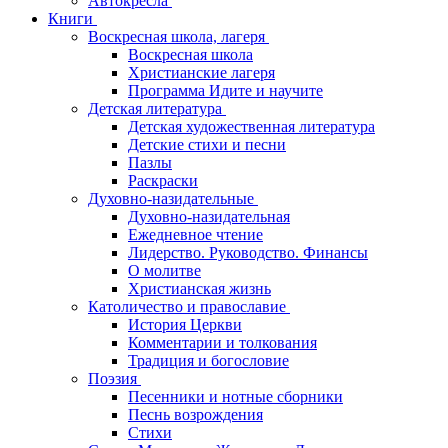
Автокресла
Книги
Воскресная школа, лагеря
Воскресная школа
Христианские лагеря
Программа Идите и научите
Детская литература
Детская художественная литература
Детские стихи и песни
Пазлы
Раскраски
Духовно-назидательные
Духовно-назидательная
Ежедневное чтение
Лидерство. Руководство. Финансы
О молитве
Христианская жизнь
Католичество и православие
История Церкви
Комментарии и толкования
Традиция и богословие
Поэзия
Песенники и нотные сборники
Песнь возрождения
Стихи