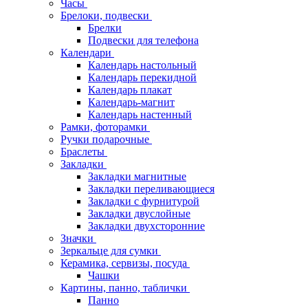
Часы
Брелоки, подвески
Брелки
Подвески для телефона
Календари
Календарь настольный
Календарь перекидной
Календарь плакат
Календарь-магнит
Календарь настенный
Рамки, фоторамки
Ручки подарочные
Браслеты
Закладки
Закладки магнитные
Закладки переливающиеся
Закладки с фурнитурой
Закладки двуслойные
Закладки двухсторонние
Значки
Зеркальце для сумки
Керамика, сервизы, посуда
Чашки
Картины, панно, таблички
Панно