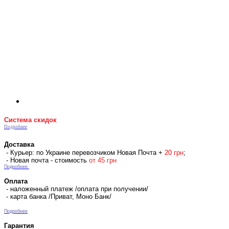
Система скидок
Подробнее
Доставка
- Курьер: по Украине перевозчиком Новая Почта +
2
0 гр
н
;
- Новая почта - стоимость
от 45 грн
Подробнее
Оплата
- наложенный платеж /оплата при получении/
- карта банка /Приват, Моно Банк/
Подробнее
Гарантия