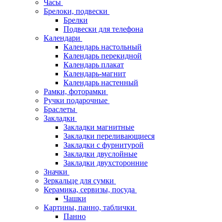
Часы
Брелоки, подвески
Брелки
Подвески для телефона
Календари
Календарь настольный
Календарь перекидной
Календарь плакат
Календарь-магнит
Календарь настенный
Рамки, фоторамки
Ручки подарочные
Браслеты
Закладки
Закладки магнитные
Закладки переливающиеся
Закладки с фурнитурой
Закладки двуслойные
Закладки двухсторонние
Значки
Зеркальце для сумки
Керамика, сервизы, посуда
Чашки
Картины, панно, таблички
Панно