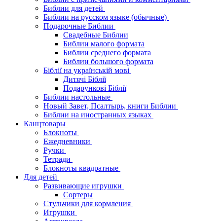
Библии для детей
Библии на русском языке (обычные)
Подарочные Библии
Свадебные Библии
Библии малого формата
Библии среднего формата
Библии большого формата
Біблії на українській мові
Дитячі Біблії
Подарункові Біблії
Библии настольные
Новый Завет, Псалтырь, книги Библии
Библии на иностранных языках
Канцтовары
Блокноты
Ежедневники
Ручки
Тетради
Блокноты квадратные
Для детей
Развивающие игрушки
Сортеры
Стульчики для кормления
Игрушки