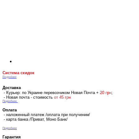
Система скидок
Подробнее
Доставка
- Курьер: по Украине перевозчиком Новая Почта +
2
0 гр
н
;
- Новая почта - стоимость
от 45 грн
Подробнее
Оплата
- наложенный платеж /оплата при получении/
- карта банка /Приват, Моно Банк/
Подробнее
Гарантия