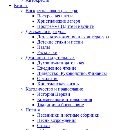
Автокресла
Книги
Воскресная школа, лагеря
Воскресная школа
Христианские лагеря
Программа Идите и научите
Детская литература
Детская художественная литература
Детские стихи и песни
Пазлы
Раскраски
Духовно-назидательные
Духовно-назидательная
Ежедневное чтение
Лидерство. Руководство. Финансы
О молитве
Христианская жизнь
Католичество и православие
История Церкви
Комментарии и толкования
Традиция и богословие
Поэзия
Песенники и нотные сборники
Песнь возрождения
Стихи