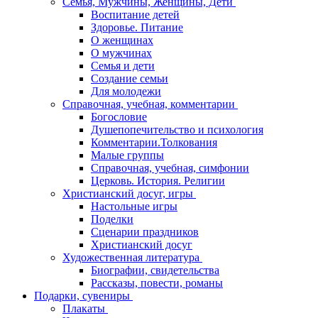
Семья, Мужчины, Женщины, Дети
Воспитание детей
Здоровье. Питание
О женщинах
О мужчинах
Семья и дети
Создание семьи
Для молодежи
Справочная, учебная, комментарии
Богословие
Душепопечительство и психология
Комментарии.Толкования
Малые группы
Справочная, учебная, симфонии
Церковь. История. Религии
Христианский досуг, игры
Настольные игры
Поделки
Сценарии праздников
Христианский досуг
Художественная литература
Биографии, свидетельства
Рассказы, повести, романы
Подарки, сувениры
Плакаты