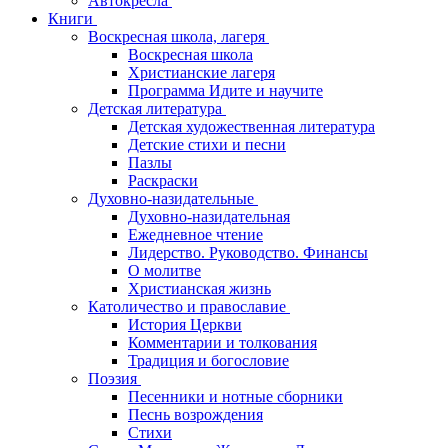
Автокресла
Книги
Воскресная школа, лагеря
Воскресная школа
Христианские лагеря
Программа Идите и научите
Детская литература
Детская художественная литература
Детские стихи и песни
Пазлы
Раскраски
Духовно-назидательные
Духовно-назидательная
Ежедневное чтение
Лидерство. Руководство. Финансы
О молитве
Христианская жизнь
Католичество и православие
История Церкви
Комментарии и толкования
Традиция и богословие
Поэзия
Песенники и нотные сборники
Песнь возрождения
Стихи