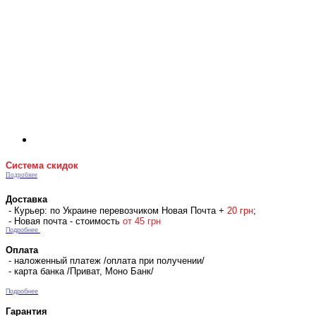
Система скидок
Подробнее
Доставка
- Курьер: по Украине перевозчиком Новая Почта +
2
0 гр
н
;
- Новая почта - стоимость
от 45 грн
Подробнее
Оплата
- наложенный платеж /оплата при получении/
- карта банка /Приват, Моно Банк/
Подробнее
Гарантия