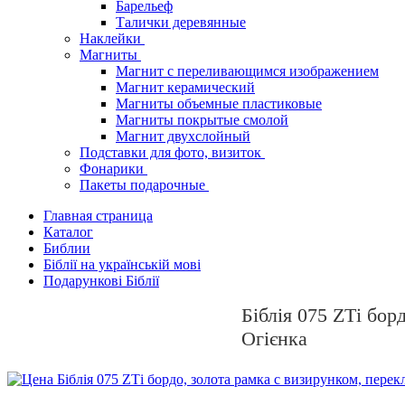
Барельеф
Талички деревянные
Наклейки
Магниты
Магнит с переливающимся изображением
Магнит керамический
Магниты объемные пластиковые
Магниты покрытые смолой
Магнит двухслойный
Подставки для фото, визиток
Фонарики
Пакеты подарочные
Главная страница
Каталог
Библии
Біблії на українській мові
Подарункові Біблії
Біблія 075 ZТі бор
Огієнка