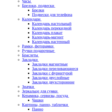
Часы
Брелоки, подвески
Брелки
Подвески для телефона
Календари
Календарь настольный
Календарь перекидной
Календарь плакат
Календарь-магнит
Календарь настенный
Рамки, фоторамки
Ручки подарочные
Браслеты
Закладки
Закладки магнитные
Закладки переливающиеся
Закладки с фурнитурой
Закладки двуслойные
Закладки двухсторонние
Значки
Зеркальце для сумки
Керамика, сервизы, посуда
Чашки
Картины, панно, таблички
Панно