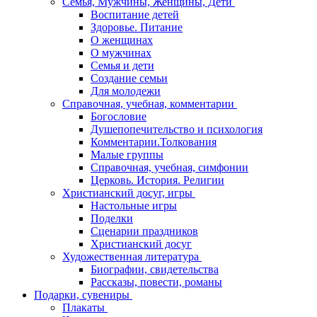
Семья, Мужчины, Женщины, Дети
Воспитание детей
Здоровье. Питание
О женщинах
О мужчинах
Семья и дети
Создание семьи
Для молодежи
Справочная, учебная, комментарии
Богословие
Душепопечительство и психология
Комментарии.Толкования
Малые группы
Справочная, учебная, симфонии
Церковь. История. Религии
Христианский досуг, игры
Настольные игры
Поделки
Сценарии праздников
Христианский досуг
Художественная литература
Биографии, свидетельства
Рассказы, повести, романы
Подарки, сувениры
Плакаты