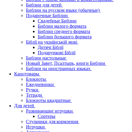
Библии для детей
Библии на русском языке (обычные)
Подарочные Библии
Свадебные Библии
Библии малого формата
Библии среднего формата
Библии большого формата
Біблії на українській мові
Дитячі Біблії
Подарункові Біблії
Библии настольные
Новый Завет, Псалтырь, книги Библии
Библии на иностранных языках
Канцтовары
Блокноты
Ежедневники
Ручки
Тетради
Блокноты квадратные
Для детей
Развивающие игрушки
Сортеры
Стульчики для кормления
Игрушки