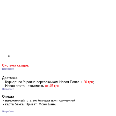
Система скидок
Подробнее
Доставка
- Курьер: по Украине перевозчиком Новая Почта +
2
0 гр
н
;
- Новая почта - стоимость
от 45 грн
Подробнее
Оплата
- наложенный платеж /оплата при получении/
- карта банка /Приват, Моно Банк/
Подробнее