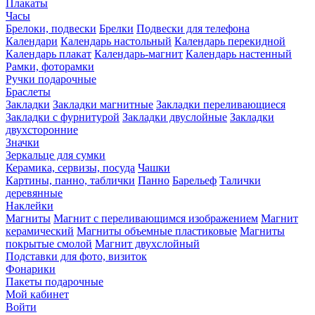
Плакаты
Часы
Брелоки, подвески
Брелки
Подвески для телефона
Календари
Календарь настольный
Календарь перекидной
Календарь плакат
Календарь-магнит
Календарь настенный
Рамки, фоторамки
Ручки подарочные
Браслеты
Закладки
Закладки магнитные
Закладки переливающиеся
Закладки с фурнитурой
Закладки двуслойные
Закладки
двухсторонние
Значки
Зеркальце для сумки
Керамика, сервизы, посуда
Чашки
Картины, панно, таблички
Панно
Барельеф
Талички
деревянные
Наклейки
Магниты
Магнит с переливающимся изображением
Магнит
керамический
Магниты объемные пластиковые
Магниты
покрытые смолой
Магнит двухслойный
Подставки для фото, визиток
Фонарики
Пакеты подарочные
Мой кабинет
Войти