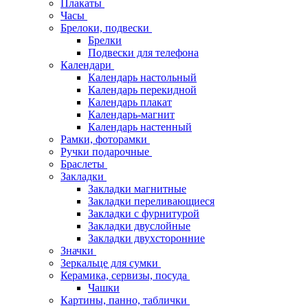
Плакаты
Часы
Брелоки, подвески
Брелки
Подвески для телефона
Календари
Календарь настольный
Календарь перекидной
Календарь плакат
Календарь-магнит
Календарь настенный
Рамки, фоторамки
Ручки подарочные
Браслеты
Закладки
Закладки магнитные
Закладки переливающиеся
Закладки с фурнитурой
Закладки двуслойные
Закладки двухсторонние
Значки
Зеркальце для сумки
Керамика, сервизы, посуда
Чашки
Картины, панно, таблички