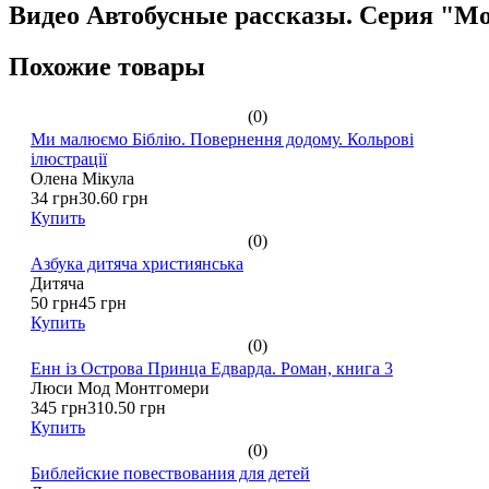
Видео Автобусные рассказы. Серия "М
Похожие товары
(0)
Ми малюємо Біблію. Повернення додому. Кольрові
ілюстрації
Олена Мікула
34 грн
30.60 грн
Купить
(0)
Азбука дитяча християнська
Дитяча
50 грн
45 грн
Купить
(0)
Енн із Острова Принца Едварда. Роман, книга 3
Люси Мод Монтгомери
345 грн
310.50 грн
Купить
(0)
Библейские повествования для детей