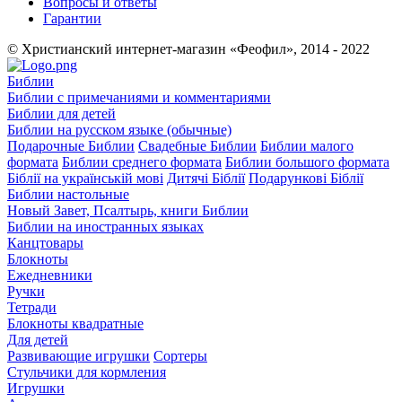
Вопросы и ответы
Гарантии
© Христианский интернет-магазин «Феофил», 2014 - 2022
Библии
Библии с примечаниями и комментариями
Библии для детей
Библии на русском языке (обычные)
Подарочные Библии
Свадебные Библии
Библии малого
формата
Библии среднего формата
Библии большого формата
Біблії на українській мові
Дитячі Біблії
Подарункові Біблії
Библии настольные
Новый Завет, Псалтырь, книги Библии
Библии на иностранных языках
Канцтовары
Блокноты
Ежедневники
Ручки
Тетради
Блокноты квадратные
Для детей
Развивающие игрушки
Сортеры
Стульчики для кормления
Игрушки