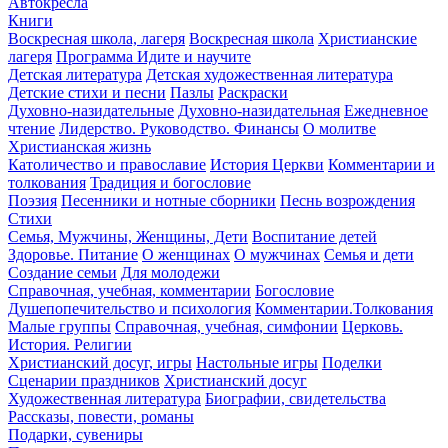
Автокресла
Книги
Воскресная школа, лагеря
Воскресная школа
Христианские
лагеря
Программа Идите и научите
Детская литература
Детская художественная литература
Детские стихи и песни
Пазлы
Раскраски
Духовно-назидательные
Духовно-назидательная
Ежедневное
чтение
Лидерство. Руководство. Финансы
О молитве
Христианская жизнь
Католичество и православие
История Церкви
Комментарии и
толкования
Традиция и богословие
Поэзия
Песенники и нотные сборники
Песнь возрождения
Стихи
Семья, Мужчины, Женщины, Дети
Воспитание детей
Здоровье. Питание
О женщинах
О мужчинах
Семья и дети
Создание семьи
Для молодежи
Справочная, учебная, комментарии
Богословие
Душепопечительство и психология
Комментарии.Толкования
Малые группы
Справочная, учебная, симфонии
Церковь.
История. Религии
Христианский досуг, игры
Настольные игры
Поделки
Сценарии праздников
Христианский досуг
Художественная литература
Биографии, свидетельства
Рассказы, повести, романы
Подарки, сувениры