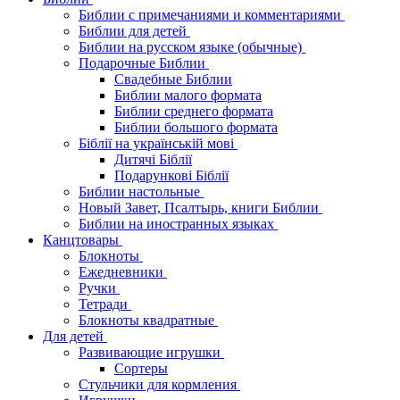
Библии с примечаниями и комментариями
Библии для детей
Библии на русском языке (обычные)
Подарочные Библии
Свадебные Библии
Библии малого формата
Библии среднего формата
Библии большого формата
Біблії на українській мові
Дитячі Біблії
Подарункові Біблії
Библии настольные
Новый Завет, Псалтырь, книги Библии
Библии на иностранных языках
Канцтовары
Блокноты
Ежедневники
Ручки
Тетради
Блокноты квадратные
Для детей
Развивающие игрушки
Сортеры
Стульчики для кормления