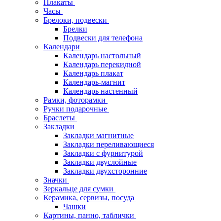
Плакаты
Часы
Брелоки, подвески
Брелки
Подвески для телефона
Календари
Календарь настольный
Календарь перекидной
Календарь плакат
Календарь-магнит
Календарь настенный
Рамки, фоторамки
Ручки подарочные
Браслеты
Закладки
Закладки магнитные
Закладки переливающиеся
Закладки с фурнитурой
Закладки двуслойные
Закладки двухсторонние
Значки
Зеркальце для сумки
Керамика, сервизы, посуда
Чашки
Картины, панно, таблички