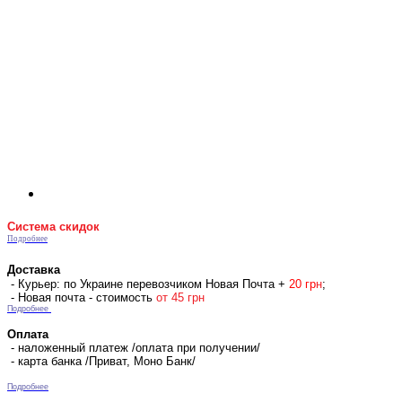
Система скидок
Подробнее
Доставка
- Курьер: по Украине перевозчиком Новая Почта +
2
0 гр
н
;
- Новая почта - стоимость
от 45 грн
Подробнее
Оплата
- наложенный платеж /оплата при получении/
- карта банка /Приват, Моно Банк/
Подробнее