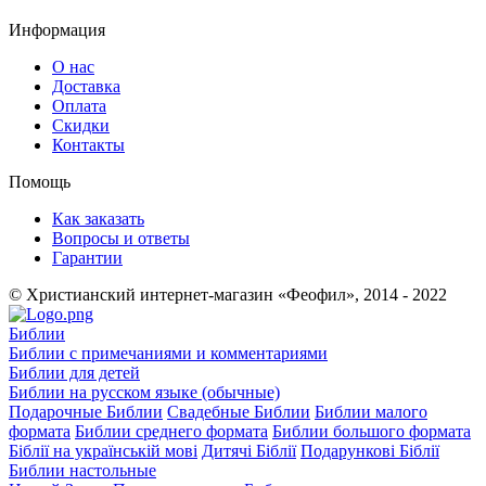
Информация
О нас
Доставка
Оплата
Скидки
Контакты
Помощь
Как заказать
Вопросы и ответы
Гарантии
© Христианский интернет-магазин «Феофил», 2014 - 2022
Библии
Библии с примечаниями и комментариями
Библии для детей
Библии на русском языке (обычные)
Подарочные Библии
Свадебные Библии
Библии малого
формата
Библии среднего формата
Библии большого формата
Біблії на українській мові
Дитячі Біблії
Подарункові Біблії
Библии настольные