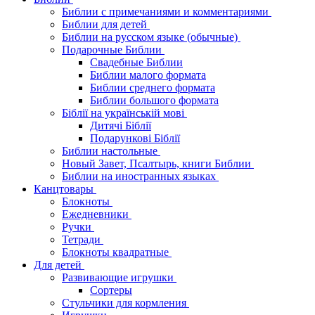
Библии с примечаниями и комментариями
Библии для детей
Библии на русском языке (обычные)
Подарочные Библии
Свадебные Библии
Библии малого формата
Библии среднего формата
Библии большого формата
Біблії на українській мові
Дитячі Біблії
Подарункові Біблії
Библии настольные
Новый Завет, Псалтырь, книги Библии
Библии на иностранных языках
Канцтовары
Блокноты
Ежедневники
Ручки
Тетради
Блокноты квадратные
Для детей
Развивающие игрушки
Сортеры
Стульчики для кормления