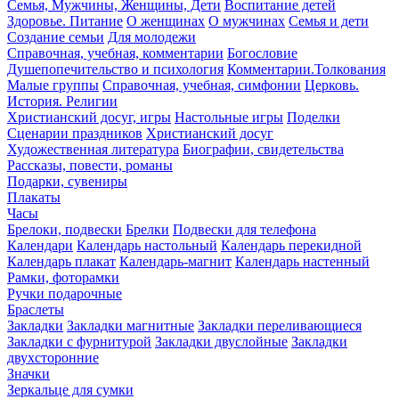
Семья, Мужчины, Женщины, Дети
Воспитание детей
Здоровье. Питание
О женщинах
О мужчинах
Семья и дети
Создание семьи
Для молодежи
Справочная, учебная, комментарии
Богословие
Душепопечительство и психология
Комментарии.Толкования
Малые группы
Справочная, учебная, симфонии
Церковь.
История. Религии
Христианский досуг, игры
Настольные игры
Поделки
Сценарии праздников
Христианский досуг
Художественная литература
Биографии, свидетельства
Рассказы, повести, романы
Подарки, сувениры
Плакаты
Часы
Брелоки, подвески
Брелки
Подвески для телефона
Календари
Календарь настольный
Календарь перекидной
Календарь плакат
Календарь-магнит
Календарь настенный
Рамки, фоторамки
Ручки подарочные
Браслеты
Закладки
Закладки магнитные
Закладки переливающиеся
Закладки с фурнитурой
Закладки двуслойные
Закладки
двухсторонние
Значки
Зеркальце для сумки