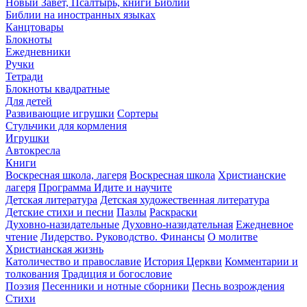
Новый Завет, Псалтырь, книги Библии
Библии на иностранных языках
Канцтовары
Блокноты
Ежедневники
Ручки
Тетради
Блокноты квадратные
Для детей
Развивающие игрушки
Сортеры
Стульчики для кормления
Игрушки
Автокресла
Книги
Воскресная школа, лагеря
Воскресная школа
Христианские
лагеря
Программа Идите и научите
Детская литература
Детская художественная литература
Детские стихи и песни
Пазлы
Раскраски
Духовно-назидательные
Духовно-назидательная
Ежедневное
чтение
Лидерство. Руководство. Финансы
О молитве
Христианская жизнь
Католичество и православие
История Церкви
Комментарии и
толкования
Традиция и богословие
Поэзия
Песенники и нотные сборники
Песнь возрождения
Стихи