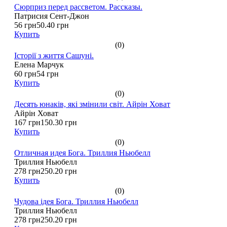
Сюрприз перед рассветом. Рассказы.
Патрисия Сент-Джон
56 грн
50.40 грн
Купить
(0)
Історії з життя Сашуні.
Елена Марчук
60 грн
54 грн
Купить
(0)
Десять юнаків, які змінили світ. Айрін Ховат
Айрін Ховат
167 грн
150.30 грн
Купить
(0)
Отличная идея Бога. Триллия Ньюбелл
Триллия Ньюбелл
278 грн
250.20 грн
Купить
(0)
Чудова ідея Бога. Триллия Ньюбелл
Триллия Ньюбелл
278 грн
250.20 грн