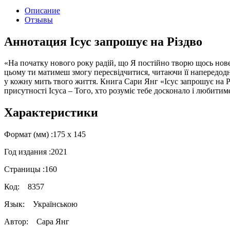
Описание
Отзывы
Аннотация Ісус запрошує на Різдво
«На початку нового року радій, що Я постійно творю щось нове 
цьому ти матимеш змогу пересвідчитися, читаючи її напередодні
у кожну мить твого життя. Книга Сари Янг «Ісус запрошує на Рі
присутності Ісуса – Того, хто розуміє тебе досконало і любитиме
Характеристики
Формат (мм) :
175 х 145
Год издания :
2021
Страницы :
160
Код:
8357
Язык:
Українською
Автор:
Сара Янг