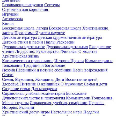
Для детей
Развивающие игрушки
Сортеры
Стульчики для кормления
Игрушки
Автокресла
Книги
Воскресная школа, лагеря
Воскресная школа
Христианские
лагеря
Программа Идите и научите
Детская литература
Детская художественная литература
Детские стихи и песни
Пазлы
Раскраски
Духовно-назидательные
Духовно-назидательная
Ежедневное
чтение
Лидерство. Руководство. Финансы
О молитве
Христианская жизнь
Католичество и православие
История Церкви
Комментарии и
толкования
Традиция и богословие
Поэзия
Песенники и нотные сборники
Песнь возрождения
Стихи
Семья, Мужчины, Женщины, Дети
Воспитание детей
Здоровье. Питание
О женщинах
О мужчинах
Семья и дети
Создание семьи
Для молодежи
Справочная, учебная, комментарии
Богословие
Душепопечительство и психология
Комментарии.Толкования
Малые группы
Справочная, учебная, симфонии
Церковь.
История. Религии
Христианский досуг, игры
Настольные игры
Поделки