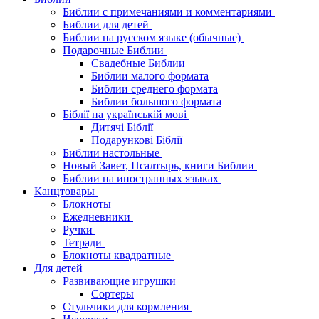
Библии с примечаниями и комментариями
Библии для детей
Библии на русском языке (обычные)
Подарочные Библии
Свадебные Библии
Библии малого формата
Библии среднего формата
Библии большого формата
Біблії на українській мові
Дитячі Біблії
Подарункові Біблії
Библии настольные
Новый Завет, Псалтырь, книги Библии
Библии на иностранных языках
Канцтовары
Блокноты
Ежедневники
Ручки
Тетради
Блокноты квадратные
Для детей
Развивающие игрушки
Сортеры
Стульчики для кормления