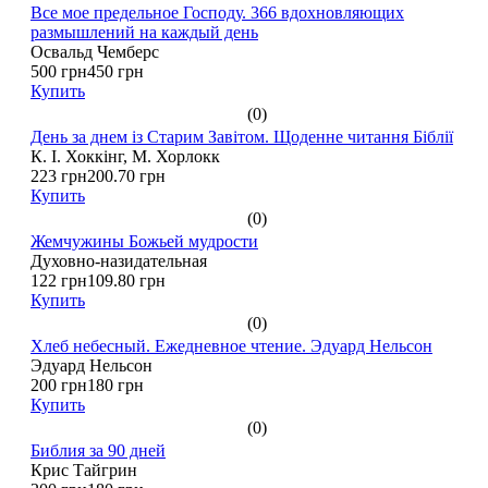
Все мое предельное Господу. 366 вдохновляющих
размышлений на каждый день
Освальд Чемберс
500 грн
450 грн
Купить
(0)
День за днем із Старим Завітом. Щоденне читання Біблії
К. І. Хоккінг, М. Хорлокк
223 грн
200.70 грн
Купить
(0)
Жемчужины Божьей мудрости
Духовно-назидательная
122 грн
109.80 грн
Купить
(0)
Хлеб небесный. Ежедневное чтение. Эдуард Нельсон
Эдуард Нельсон
200 грн
180 грн
Купить
(0)
Библия за 90 дней
Крис Тайгрин