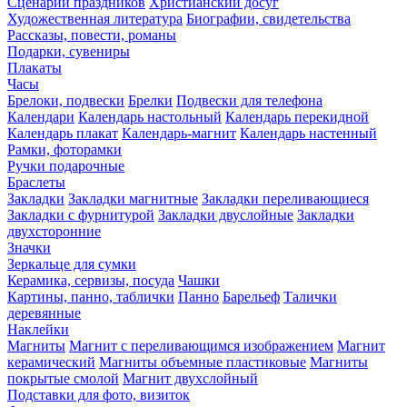
Сценарии праздников
Христианский досуг
Художественная литература
Биографии, свидетельства
Рассказы, повести, романы
Подарки, сувениры
Плакаты
Часы
Брелоки, подвески
Брелки
Подвески для телефона
Календари
Календарь настольный
Календарь перекидной
Календарь плакат
Календарь-магнит
Календарь настенный
Рамки, фоторамки
Ручки подарочные
Браслеты
Закладки
Закладки магнитные
Закладки переливающиеся
Закладки с фурнитурой
Закладки двуслойные
Закладки
двухсторонние
Значки
Зеркальце для сумки
Керамика, сервизы, посуда
Чашки
Картины, панно, таблички
Панно
Барельеф
Талички
деревянные
Наклейки
Магниты
Магнит с переливающимся изображением
Магнит
керамический
Магниты объемные пластиковые
Магниты
покрытые смолой
Магнит двухслойный
Подставки для фото, визиток