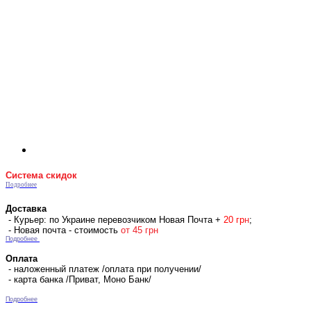
Система скидок
Подробнее
Доставка
- Курьер: по Украине перевозчиком Новая Почта +
2
0 гр
н
;
- Новая почта - стоимость
от 45 грн
Подробнее
Оплата
- наложенный платеж /оплата при получении/
- карта банка /Приват, Моно Банк/
Подробнее