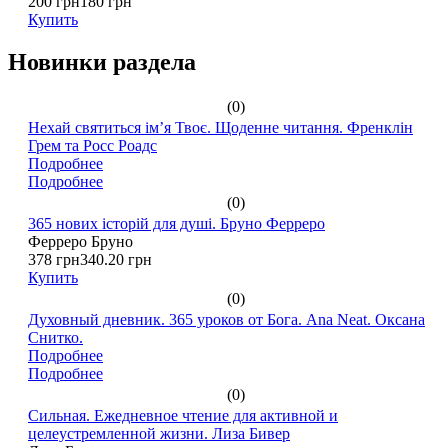
200 грн
180 грн
Купить
Новинки раздела
(0)
Нехай святиться ім’я Твоє. Щоденне читання. Френклін
Грем та Росс Роадс
Подробнее
Подробнее
(0)
365 нових історій для душі. Бруно Ферреро
Ферреро Бруно
378 грн
340.20 грн
Купить
(0)
Духовный дневник. 365 уроков от Бога. Ana Neat. Оксана
Снитко.
Подробнее
Подробнее
(0)
Сильная. Ежедневное чтение для активной и
целеустремленной жизни. Лиза Бивер