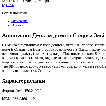
(Экономия в цене - 22.30 грн)
Купить
Есть в наличии
Описание
Отзывы
Аннотация День за днем із Старим Заві
Ця книга є путівником у послідовному читанні Старого Завіту
днем із Старим Завітом" пропонує допомогу в більш чіткому ро
невимовна радість і непохитна надія. Погляньте на свою Біблію. 
велика кількість сторінок, відведених для Старого Завіту, що за
виділяють часі і місце для того, що написано Богом, чим і вик
- це Біблія, якою користувався наш Господь, коли жив на земл
любові, яке належить Синові.
Характеристики
Формат (мм) :
150/210/20
ISBN :
966-8466-11-Х