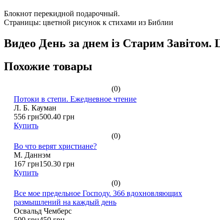
Блокнот перекидной подарочный.
Страницы: цветной рисунок к стихами из Библии
Видео День за днем із Старим Завітом. 
Похожие товары
(0)
Потоки в степи. Ежедневное чтение
Л. Б. Кауман
556 грн
500.40 грн
Купить
(0)
Во что верят христиане?
М. Даннэм
167 грн
150.30 грн
Купить
(0)
Все мое предельное Господу. 366 вдохновляющих
размышлений на каждый день
Освальд Чемберс
500 грн
450 грн