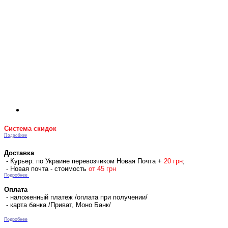
Система скидок
Подробнее
Доставка
- Курьер: по Украине перевозчиком Новая Почта +
2
0 гр
н
;
- Новая почта - стоимость
от 45 грн
Подробнее
Оплата
- наложенный платеж /оплата при получении/
- карта банка /Приват, Моно Банк/
Подробнее