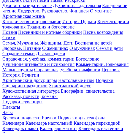
Детские стихи и песни
Пазлы
Раскраски
Духовно-назидательные
Духовно-назидательная
Ежедневное
чтение
Лидерство. Руководство. Финансы
О молитве
Христианская жизнь
Католичество и православие
История Церкви
Комментарии и
толкования
Традиция и богословие
Поэзия
Песенники и нотные сборники
Песнь возрождения
Стихи
Семья, Мужчины, Женщины, Дети
Воспитание детей
Здоровье. Питание
О женщинах
О мужчинах
Семья и дети
Создание семьи
Для молодежи
Справочная, учебная, комментарии
Богословие
Душепопечительство и психология
Комментарии.Толкования
Малые группы
Справочная, учебная, симфонии
Церковь.
История. Религии
Христианский досуг, игры
Настольные игры
Поделки
Сценарии праздников
Христианский досуг
Художественная литература
Биографии, свидетельства
Рассказы, повести, романы
Подарки, сувениры
Плакаты
Часы
Брелоки, подвески
Брелки
Подвески для телефона
Календари
Календарь настольный
Календарь перекидной
Календарь плакат
Календарь-магнит
Календарь настенный