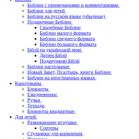
Библии с примечаниями и комментариями
Библии для детей
Библии на русском языке (обычные)
Подарочные Библии
Свадебные Библии
Библии малого формата
Библии среднего формата
Библии большого формата
Біблії на українській мові
Дитячі Біблії
Подарункові Біблії
Библии настольные
Новый Завет, Псалтырь, книги Библии
Библии на иностранных языках
Канцтовары
Блокноты
Ежедневники
Ручки
Тетради
Блокноты квадратные
Для детей
Развивающие игрушки
Сортеры
Стульчики для кормления