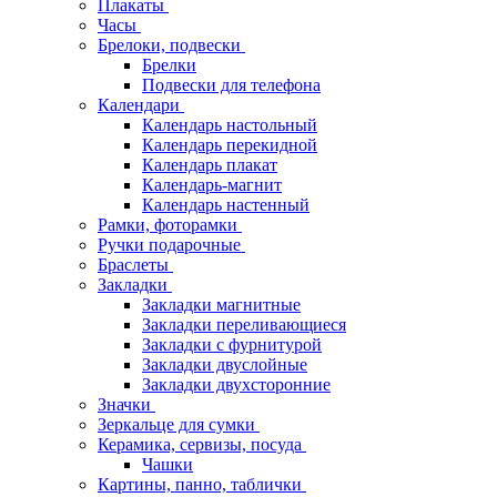
Плакаты
Часы
Брелоки, подвески
Брелки
Подвески для телефона
Календари
Календарь настольный
Календарь перекидной
Календарь плакат
Календарь-магнит
Календарь настенный
Рамки, фоторамки
Ручки подарочные
Браслеты
Закладки
Закладки магнитные
Закладки переливающиеся
Закладки с фурнитурой
Закладки двуслойные
Закладки двухсторонние
Значки
Зеркальце для сумки
Керамика, сервизы, посуда
Чашки
Картины, панно, таблички