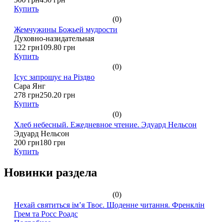
Купить
(0)
Жемчужины Божьей мудрости
Духовно-назидательная
122 грн
109.80 грн
Купить
(0)
Ісус запрошує на Різдво
Сара Янг
278 грн
250.20 грн
Купить
(0)
Хлеб небесный. Ежедневное чтение. Эдуард Нельсон
Эдуард Нельсон
200 грн
180 грн
Купить
Новинки раздела
(0)
Нехай святиться ім’я Твоє. Щоденне читання. Френклін
Грем та Росс Роадс