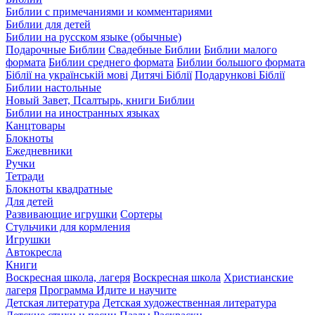
Библии с примечаниями и комментариями
Библии для детей
Библии на русском языке (обычные)
Подарочные Библии
Свадебные Библии
Библии малого
формата
Библии среднего формата
Библии большого формата
Біблії на українській мові
Дитячі Біблії
Подарункові Біблії
Библии настольные
Новый Завет, Псалтырь, книги Библии
Библии на иностранных языках
Канцтовары
Блокноты
Ежедневники
Ручки
Тетради
Блокноты квадратные
Для детей
Развивающие игрушки
Сортеры
Стульчики для кормления
Игрушки
Автокресла
Книги
Воскресная школа, лагеря
Воскресная школа
Христианские
лагеря
Программа Идите и научите
Детская литература
Детская художественная литература