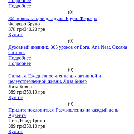
Подробнее
Подробнее
(0)
365 нових історій для душі. Бруно Ферреро
Ферреро Бруно
378 грн
340.20 грн
Купить
(0)
Духовный дневник. 365 уроков от Бога. Ana Neat. Оксана
Снитко.
Подробнее
Подробнее
(0)
Сильная. Ежедневное чтение для активной и
целеустремленной жизни. Лиза Бивер
Лиза Бивер
389 грн
350.10 грн
Купить
(0)
Придите поклониться. Размышления на каждый день
Адвента
Пол Дэвид Трипп
389 грн
350.10 грн
Купить