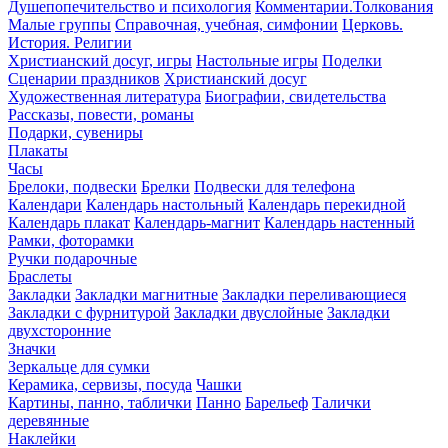
Душепопечительство и психология
Комментарии.Толкования
Малые группы
Справочная, учебная, симфонии
Церковь.
История. Религии
Христианский досуг, игры
Настольные игры
Поделки
Сценарии праздников
Христианский досуг
Художественная литература
Биографии, свидетельства
Рассказы, повести, романы
Подарки, сувениры
Плакаты
Часы
Брелоки, подвески
Брелки
Подвески для телефона
Календари
Календарь настольный
Календарь перекидной
Календарь плакат
Календарь-магнит
Календарь настенный
Рамки, фоторамки
Ручки подарочные
Браслеты
Закладки
Закладки магнитные
Закладки переливающиеся
Закладки с фурнитурой
Закладки двуслойные
Закладки
двухсторонние
Значки
Зеркальце для сумки
Керамика, сервизы, посуда
Чашки
Картины, панно, таблички
Панно
Барельеф
Талички
деревянные
Наклейки