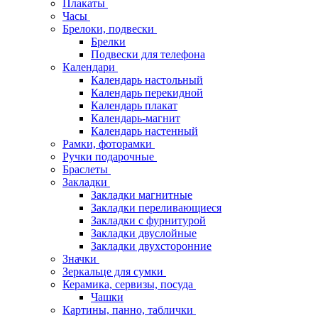
Плакаты
Часы
Брелоки, подвески
Брелки
Подвески для телефона
Календари
Календарь настольный
Календарь перекидной
Календарь плакат
Календарь-магнит
Календарь настенный
Рамки, фоторамки
Ручки подарочные
Браслеты
Закладки
Закладки магнитные
Закладки переливающиеся
Закладки с фурнитурой
Закладки двуслойные
Закладки двухсторонние
Значки
Зеркальце для сумки
Керамика, сервизы, посуда
Чашки
Картины, панно, таблички