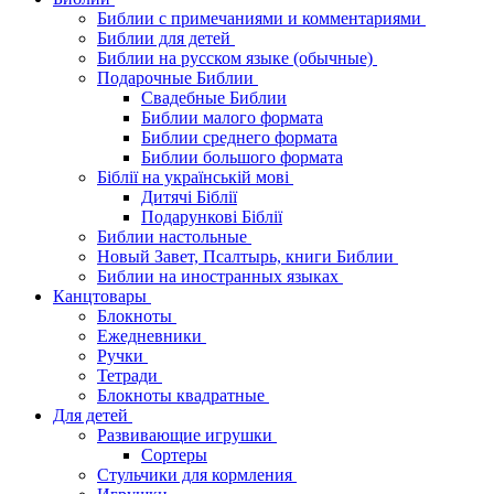
Библии с примечаниями и комментариями
Библии для детей
Библии на русском языке (обычные)
Подарочные Библии
Свадебные Библии
Библии малого формата
Библии среднего формата
Библии большого формата
Біблії на українській мові
Дитячі Біблії
Подарункові Біблії
Библии настольные
Новый Завет, Псалтырь, книги Библии
Библии на иностранных языках
Канцтовары
Блокноты
Ежедневники
Ручки
Тетради
Блокноты квадратные
Для детей
Развивающие игрушки
Сортеры
Стульчики для кормления