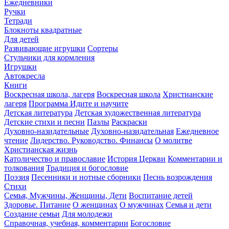
Ежедневники
Ручки
Тетради
Блокноты квадратные
Для детей
Развивающие игрушки
Сортеры
Стульчики для кормления
Игрушки
Автокресла
Книги
Воскресная школа, лагеря
Воскресная школа
Христианские
лагеря
Программа Идите и научите
Детская литература
Детская художественная литература
Детские стихи и песни
Пазлы
Раскраски
Духовно-назидательные
Духовно-назидательная
Ежедневное
чтение
Лидерство. Руководство. Финансы
О молитве
Христианская жизнь
Католичество и православие
История Церкви
Комментарии и
толкования
Традиция и богословие
Поэзия
Песенники и нотные сборники
Песнь возрождения
Стихи
Семья, Мужчины, Женщины, Дети
Воспитание детей
Здоровье. Питание
О женщинах
О мужчинах
Семья и дети
Создание семьи
Для молодежи
Справочная, учебная, комментарии
Богословие