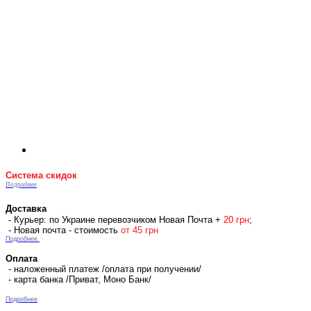
Система скидок
Подробнее
Доставка
- Курьер: по Украине перевозчиком Новая Почта +
2
0 гр
н
;
- Новая почта - стоимость
от 45 грн
Подробнее
Оплата
- наложенный платеж /оплата при получении/
- карта банка /Приват, Моно Банк/
Подробнее