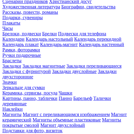
Сценарии праздников
Христианский досуг
Художественная литература
Биографии, свидетельства
Рассказы, повести, романы
Подарки, сувениры
Плакаты
Часы
Брелоки, подвески
Брелки
Подвески для телефона
Календари
Календарь настольный
Календарь перекидной
Календарь плакат
Календарь-магнит
Календарь настенный
Рамки, фоторамки
Ручки подарочные
Браслеты
Закладки
Закладки магнитные
Закладки переливающиеся
Закладки с фурнитурой
Закладки двуслойные
Закладки
двухсторонние
Значки
Зеркальце для сумки
Керамика, сервизы, посуда
Чашки
Картины, панно, таблички
Панно
Барельеф
Талички
деревянные
Наклейки
Магниты
Магнит с переливающимся изображением
Магнит
керамический
Магниты объемные пластиковые
Магниты
покрытые смолой
Магнит двухслойный
Подставки для фото, визиток