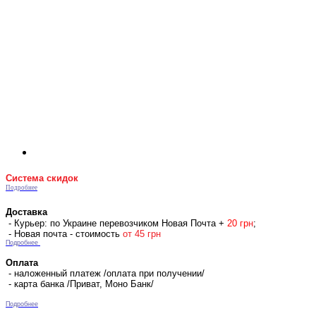
Система скидок
Подробнее
Доставка
- Курьер: по Украине перевозчиком Новая Почта +
2
0 гр
н
;
- Новая почта - стоимость
от 45 грн
Подробнее
Оплата
- наложенный платеж /оплата при получении/
- карта банка /Приват, Моно Банк/
Подробнее