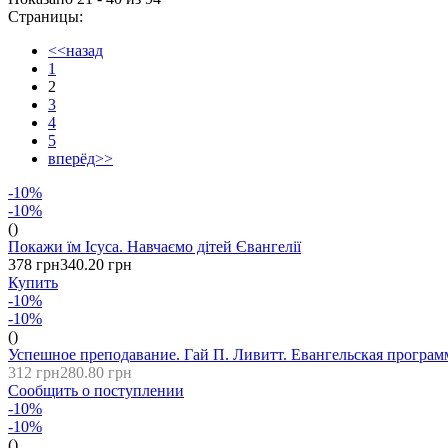
Страницы:
<<назад
1
2
3
4
5
вперёд>>
-10%
-10%
()
Покажи їм Ісуса. Навчаємо дітей Євангелії
378 грн
340.20 грн
Купить
-10%
-10%
()
Успешное преподавание. Гай П. Ливитт. Евангельская програм
312 грн
280.80 грн
Сообщить о поступлении
-10%
-10%
()