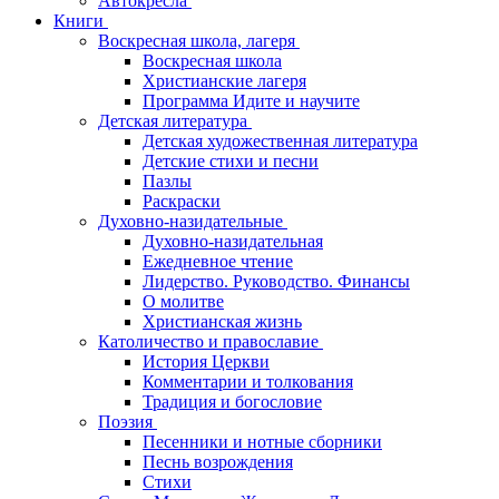
Автокресла
Книги
Воскресная школа, лагеря
Воскресная школа
Христианские лагеря
Программа Идите и научите
Детская литература
Детская художественная литература
Детские стихи и песни
Пазлы
Раскраски
Духовно-назидательные
Духовно-назидательная
Ежедневное чтение
Лидерство. Руководство. Финансы
О молитве
Христианская жизнь
Католичество и православие
История Церкви
Комментарии и толкования
Традиция и богословие
Поэзия
Песенники и нотные сборники
Песнь возрождения
Стихи