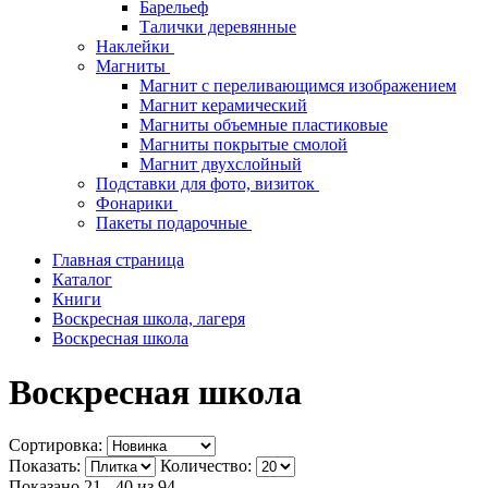
Барельеф
Талички деревянные
Наклейки
Магниты
Магнит с переливающимся изображением
Магнит керамический
Магниты объемные пластиковые
Магниты покрытые смолой
Магнит двухслойный
Подставки для фото, визиток
Фонарики
Пакеты подарочные
Главная страница
Каталог
Книги
Воскресная школа, лагеря
Воскресная школа
Воскресная школа
Сортировка:
Показать:
Количество:
Показано 21 - 40 из
94