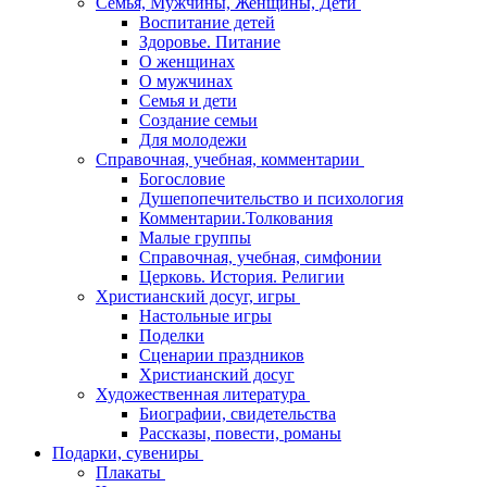
Семья, Мужчины, Женщины, Дети
Воспитание детей
Здоровье. Питание
О женщинах
О мужчинах
Семья и дети
Создание семьи
Для молодежи
Справочная, учебная, комментарии
Богословие
Душепопечительство и психология
Комментарии.Толкования
Малые группы
Справочная, учебная, симфонии
Церковь. История. Религии
Христианский досуг, игры
Настольные игры
Поделки
Сценарии праздников
Христианский досуг
Художественная литература
Биографии, свидетельства
Рассказы, повести, романы
Подарки, сувениры
Плакаты