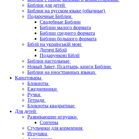
Библии для детей
Библии на русском языке (обычные)
Подарочные Библии
Свадебные Библии
Библии малого формата
Библии среднего формата
Библии большого формата
Біблії на українській мові
Дитячі Біблії
Подарункові Біблії
Библии настольные
Новый Завет, Псалтырь, книги Библии
Библии на иностранных языках
Канцтовары
Блокноты
Ежедневники
Ручки
Тетради
Блокноты квадратные
Для детей
Развивающие игрушки
Сортеры
Стульчики для кормления
Игрушки