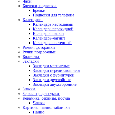
Часы
Брелоки, подвески
Брелки
Подвески для телефона
Календари
Календарь настольный
Календарь перекидной
Календарь плакат
Календарь-магнит
Календарь настенный
Рамки, фоторамки
Ручки подарочные
Браслеты
Закладки
Закладки магнитные
Закладки переливающиеся
Закладки с фурнитурой
Закладки двуслойные
Закладки двухсторонние
Значки
Зеркальце для сумки
Керамика, сервизы, посуда
Чашки
Картины, панно, таблички
Панно