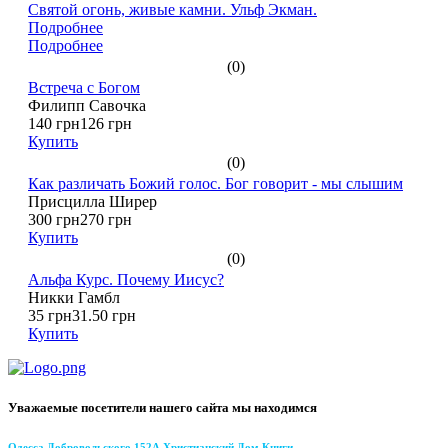
Святой огонь, живые камни. Ульф Экман.
Подробнее
Подробнее
(0)
Встреча с Богом
Филипп Савочка
140 грн
126 грн
Купить
(0)
Как различать Божий голос. Бог говорит - мы слышим
Присцилла Ширер
300 грн
270 грн
Купить
(0)
Альфа Курс. Почему Иисус?
Никки Гамбл
35 грн
31.50 грн
Купить
Уважаемые посетители нашего сайта мы находимся
Одесса Добровольского 152А Христианский Дом Книги