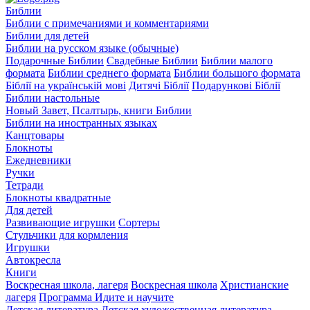
Библии
Библии с примечаниями и комментариями
Библии для детей
Библии на русском языке (обычные)
Подарочные Библии
Свадебные Библии
Библии малого
формата
Библии среднего формата
Библии большого формата
Біблії на українській мові
Дитячі Біблії
Подарункові Біблії
Библии настольные
Новый Завет, Псалтырь, книги Библии
Библии на иностранных языках
Канцтовары
Блокноты
Ежедневники
Ручки
Тетради
Блокноты квадратные
Для детей
Развивающие игрушки
Сортеры
Стульчики для кормления
Игрушки
Автокресла
Книги
Воскресная школа, лагеря
Воскресная школа
Христианские
лагеря
Программа Идите и научите
Детская литература
Детская художественная литература