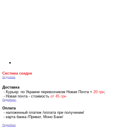
Система скидок
Подробнее
Доставка
- Курьер: по Украине перевозчиком Новая Почта +
2
0 гр
н
;
- Новая почта - стоимость
от 45 грн
Подробнее
Оплата
- наложенный платеж /оплата при получении/
- карта банка /Приват, Моно Банк/
Подробнее