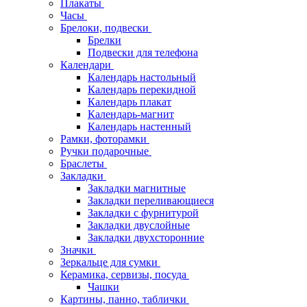
Плакаты
Часы
Брелоки, подвески
Брелки
Подвески для телефона
Календари
Календарь настольный
Календарь перекидной
Календарь плакат
Календарь-магнит
Календарь настенный
Рамки, фоторамки
Ручки подарочные
Браслеты
Закладки
Закладки магнитные
Закладки переливающиеся
Закладки с фурнитурой
Закладки двуслойные
Закладки двухсторонние
Значки
Зеркальце для сумки
Керамика, сервизы, посуда
Чашки
Картины, панно, таблички