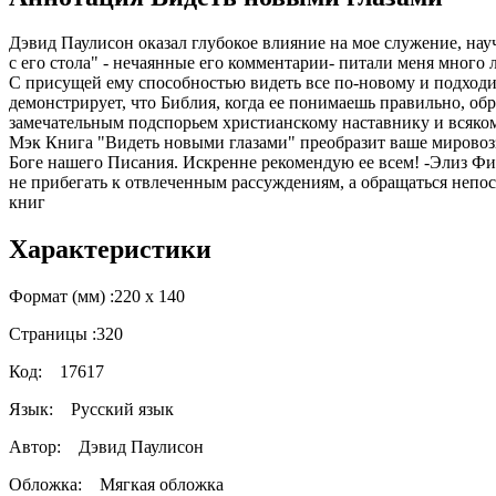
Дэвид Паулисон оказал глубокое влияние на мое служение, нау
с его стола" - нечаянные его комментарии- питали меня много 
С присущей ему способностью видеть все по-новому и подходит
демонстрирует, что Библия, когда ее понимаешь правильно, обр
замечательным подспорьем христианскому наставнику и всякому
Мэк Книга "Видеть новыми глазами" преобразит ваше мировозз
Боге нашего Писания. Искренне рекомендую ее всем! -Элиз Фи
не прибегать к отвлеченным рассуждениям, а обращаться непо
книг
Характеристики
Формат (мм) :
220 х 140
Страницы :
320
Код:
17617
Язык:
Русский язык
Автор:
Дэвид Паулисон
Обложка:
Мягкая обложка