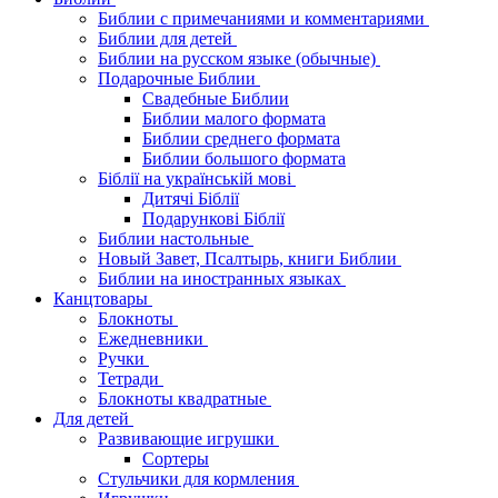
Библии с примечаниями и комментариями
Библии для детей
Библии на русском языке (обычные)
Подарочные Библии
Свадебные Библии
Библии малого формата
Библии среднего формата
Библии большого формата
Біблії на українській мові
Дитячі Біблії
Подарункові Біблії
Библии настольные
Новый Завет, Псалтырь, книги Библии
Библии на иностранных языках
Канцтовары
Блокноты
Ежедневники
Ручки
Тетради
Блокноты квадратные
Для детей
Развивающие игрушки
Сортеры
Стульчики для кормления