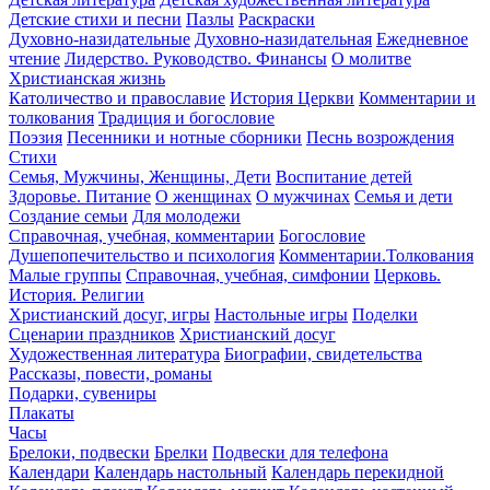
Детские стихи и песни
Пазлы
Раскраски
Духовно-назидательные
Духовно-назидательная
Ежедневное
чтение
Лидерство. Руководство. Финансы
О молитве
Христианская жизнь
Католичество и православие
История Церкви
Комментарии и
толкования
Традиция и богословие
Поэзия
Песенники и нотные сборники
Песнь возрождения
Стихи
Семья, Мужчины, Женщины, Дети
Воспитание детей
Здоровье. Питание
О женщинах
О мужчинах
Семья и дети
Создание семьи
Для молодежи
Справочная, учебная, комментарии
Богословие
Душепопечительство и психология
Комментарии.Толкования
Малые группы
Справочная, учебная, симфонии
Церковь.
История. Религии
Христианский досуг, игры
Настольные игры
Поделки
Сценарии праздников
Христианский досуг
Художественная литература
Биографии, свидетельства
Рассказы, повести, романы
Подарки, сувениры
Плакаты
Часы
Брелоки, подвески
Брелки
Подвески для телефона
Календари
Календарь настольный
Календарь перекидной