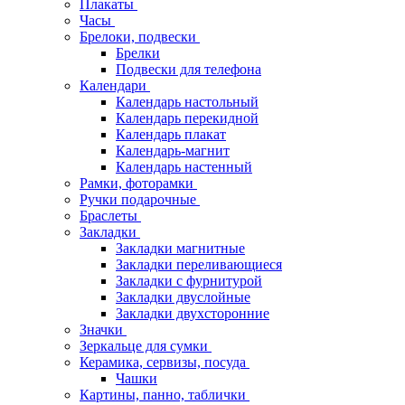
Плакаты
Часы
Брелоки, подвески
Брелки
Подвески для телефона
Календари
Календарь настольный
Календарь перекидной
Календарь плакат
Календарь-магнит
Календарь настенный
Рамки, фоторамки
Ручки подарочные
Браслеты
Закладки
Закладки магнитные
Закладки переливающиеся
Закладки с фурнитурой
Закладки двуслойные
Закладки двухсторонние
Значки
Зеркальце для сумки
Керамика, сервизы, посуда
Чашки
Картины, панно, таблички