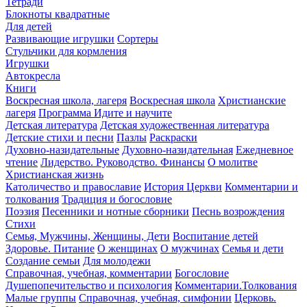
Тетради
Блокноты квадратные
Для детей
Развивающие игрушки
Сортеры
Стульчики для кормления
Игрушки
Автокресла
Книги
Воскресная школа, лагеря
Воскресная школа
Христианские
лагеря
Программа Идите и научите
Детская литература
Детская художественная литература
Детские стихи и песни
Пазлы
Раскраски
Духовно-назидательные
Духовно-назидательная
Ежедневное
чтение
Лидерство. Руководство. Финансы
О молитве
Христианская жизнь
Католичество и православие
История Церкви
Комментарии и
толкования
Традиция и богословие
Поэзия
Песенники и нотные сборники
Песнь возрождения
Стихи
Семья, Мужчины, Женщины, Дети
Воспитание детей
Здоровье. Питание
О женщинах
О мужчинах
Семья и дети
Создание семьи
Для молодежи
Справочная, учебная, комментарии
Богословие
Душепопечительство и психология
Комментарии.Толкования
Малые группы
Справочная, учебная, симфонии
Церковь.