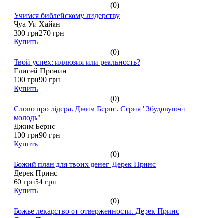
(0)
Учимся библейскому лидерству
Чуа Уи Хайан
300 грн
270 грн
Купить
(0)
Твой успех: иллюзия или реальность?
Елисей Пронин
100 грн
90 грн
Купить
(0)
Слово про лідера. Джим Бернс. Серия "Збудовуючи
молодь"
Джим Бернс
100 грн
90 грн
Купить
(0)
Божий план для твоих денег. Дерек Принс
Дерек Принс
60 грн
54 грн
Купить
(0)
Божье лекарство от отверженности. Дерек Принс