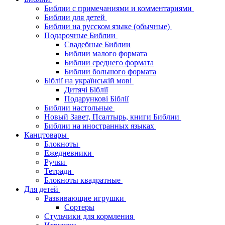
Библии с примечаниями и комментариями
Библии для детей
Библии на русском языке (обычные)
Подарочные Библии
Свадебные Библии
Библии малого формата
Библии среднего формата
Библии большого формата
Біблії на українській мові
Дитячі Біблії
Подарункові Біблії
Библии настольные
Новый Завет, Псалтырь, книги Библии
Библии на иностранных языках
Канцтовары
Блокноты
Ежедневники
Ручки
Тетради
Блокноты квадратные
Для детей
Развивающие игрушки
Сортеры
Стульчики для кормления