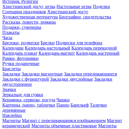
История. Религии
Христианский досуг, игры
Настольные игры
Поделки
Сценарии праздников
Христианский досуг
Художественная литература
Биографии, свидетельства
Рассказы, повести, романы
Подарки, сувениры
Плакаты
Часы
Брелоки, подвески
Брелки
Подвески для телефона
Календари
Календарь настольный
Календарь перекидной
Календарь плакат
Календарь-магнит
Календарь настенный
Рамки, фоторамки
Ручки подарочные
Браслеты
Закладки
Закладки магнитные
Закладки переливающиеся
Закладки с фурнитурой
Закладки двуслойные
Закладки
двухсторонние
Значки
Зеркальце для сумки
Керамика, сервизы, посуда
Чашки
Картины, панно, таблички
Панно
Барельеф
Талички
деревянные
Наклейки
Магниты
Магнит с переливающимся изображением
Магнит
керамический
Магниты объемные пластиковые
Магниты