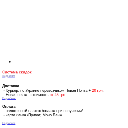
Система скидок
Подробнее
Доставка
- Курьер: по Украине перевозчиком Новая Почта +
2
0 гр
н
;
- Новая почта - стоимость
от 45 грн
Подробнее
Оплата
- наложенный платеж /оплата при получении/
- карта банка /Приват, Моно Банк/
Подробнее