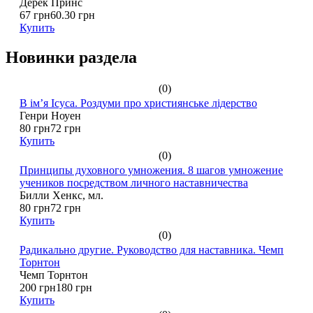
Дерек Принс
67 грн
60.30 грн
Купить
Новинки раздела
(0)
В ім’я Ісуса. Роздуми про християнське лідерство
Генри Ноуен
80 грн
72 грн
Купить
(0)
Принципы духовного умножения. 8 шагов умножение
учеников посредством личного наставничества
Билли Хенкс, мл.
80 грн
72 грн
Купить
(0)
Радикально другие. Руководство для наставника. Чемп
Торнтон
Чемп Торнтон
200 грн
180 грн
Купить