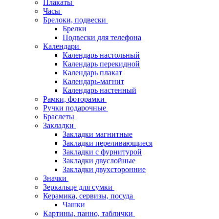
Плакаты
Часы
Брелоки, подвески
Брелки
Подвески для телефона
Календари
Календарь настольный
Календарь перекидной
Календарь плакат
Календарь-магнит
Календарь настенный
Рамки, фоторамки
Ручки подарочные
Браслеты
Закладки
Закладки магнитные
Закладки переливающиеся
Закладки с фурнитурой
Закладки двуслойные
Закладки двухсторонние
Значки
Зеркальце для сумки
Керамика, сервизы, посуда
Чашки
Картины, панно, таблички