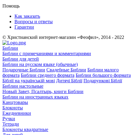
Помощь
Как заказать
Вопросы и ответы
Гарантии
© Христианский интернет-магазин «Феофил», 2014 - 2022
Библии
Библии с примечаниями и комментариями
Библии для детей
Библии на русском языке (обычные)
Подарочные Библии
Свадебные Библии
Библии малого
формата
Библии среднего формата
Библии большого формата
Біблії на українській мові
Дитячі Біблії
Подарункові Біблії
Библии настольные
Новый Завет, Псалтырь, книги Библии
Библии на иностранных языках
Канцтовары
Блокноты
Ежедневники
Ручки
Тетради
Блокноты квадратные
Для детей