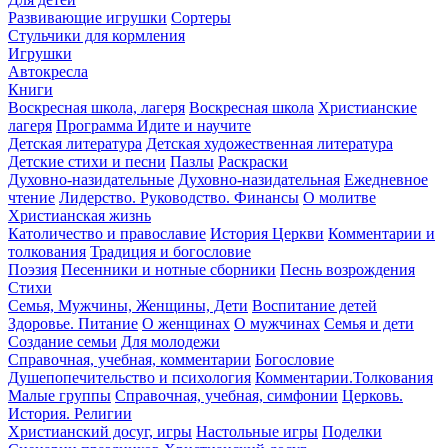
Развивающие игрушки
Сортеры
Стульчики для кормления
Игрушки
Автокресла
Книги
Воскресная школа, лагеря
Воскресная школа
Христианские
лагеря
Программа Идите и научите
Детская литература
Детская художественная литература
Детские стихи и песни
Пазлы
Раскраски
Духовно-назидательные
Духовно-назидательная
Ежедневное
чтение
Лидерство. Руководство. Финансы
О молитве
Христианская жизнь
Католичество и православие
История Церкви
Комментарии и
толкования
Традиция и богословие
Поэзия
Песенники и нотные сборники
Песнь возрождения
Стихи
Семья, Мужчины, Женщины, Дети
Воспитание детей
Здоровье. Питание
О женщинах
О мужчинах
Семья и дети
Создание семьи
Для молодежи
Справочная, учебная, комментарии
Богословие
Душепопечительство и психология
Комментарии.Толкования
Малые группы
Справочная, учебная, симфонии
Церковь.
История. Религии
Христианский досуг, игры
Настольные игры
Поделки