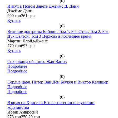
(0)
Иисус в Новом Завете Джеймс Д. Данн
Джеймс Данн
290 грн
261 грн
Купить
(0)
Великие доктрины Библии. Том 1: Бог Отец. Том 2: Бог
Дух Святой. Том 3 Церковь в последнее время
Мартин Ллойд-Джонс
770 грн
693 грн
Купить
(0)
Сокровища общины. Жан Ванье.
Подробнее
Подробнее
(0)
Сердце царя. Питер Ван Ден Беукел и Виктор Калишер
Подробнее
Подробнее
(0)
Взирая на Христа в Его вознесении и служении
ходатайства
Исаак Амвросий
278 грн
250.20 грн