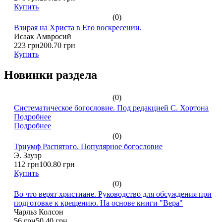
Купить
(0)
Взирая на Христа в Его воскресении.
Исаак Амвросий
223 грн
200.70 грн
Купить
Новинки раздела
(0)
Систематическое богословие. Под редакцией С. Хортона
Подробнее
Подробнее
(0)
Триумф Распятого. Популярное богословие
Э. Зауэр
112 грн
100.80 грн
Купить
(0)
Во что верят христиане. Руководство для обсуждения при
подготовке к крещению. На основе книги "Вера"
Чарльз Колсон
56 грн
50.40 грн