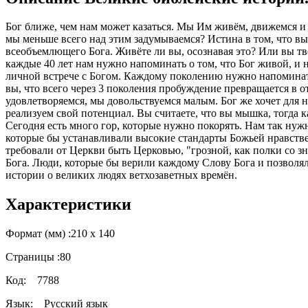
Бог ближе, чем нам может казаться. Мы Им живём, движемся и с
мы меньше всего над этим задумываемся? Истина в том, что вы
всеобъемлющего Бога. Живёте ли вы, осознавая это? Или вы т
каждые 40 лет нам нужно напоминать о том, что Бог живой, и 
личной встрече с Богом. Каждому поколению нужно напоминать 
вы, что всего через 3 поколения пробуждение превращается в о
удовлетворяемся, мы довольствуемся малым. Бог же хочет для 
реализуем свой потенциал. Вы считаете, что вы мышка, тогда ка
Сегодня есть много гор, которые нужно покорять. Нам так нуж
которые бы устанавливали высокие стандарты Божьей нравстве
требовали от Церкви быть Церковью, "грозной, как полки со з
Бога. Люди, которые бы верили каждому Слову Бога и позволя
истории о великих людях ветхозаветных времён.
Характеристики
Формат (мм) :
210 х 140
Страницы :
80
Код:
7788
Язык:
Русский язык