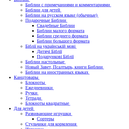
Библии с примечаниями и комментариями
Библии для детей
Библии на русском языке (обычные)
Подарочные Библии
Свадебные Библии
Библии малого формата
Библии среднего формата
Библии большого формата
Біблії на українській мові
Дитячі Біблії
Подарункові Біблії
Библии настольные
Новый Завет, Псалтырь, книги Библии
Библии на иностранных языках
Канцтовары
Блокноты
Ежедневники
Ручки
Тетради
Блокноты квадратные
Для детей
Развивающие игрушки
Сортеры
Стульчики для кормления