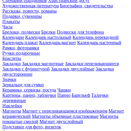
Сценарии праздников
Христианский досуг
Художественная литература
Биографии, свидетельства
Рассказы, повести, романы
Подарки, сувениры
Плакаты
Часы
Брелоки, подвески
Брелки
Подвески для телефона
Календари
Календарь настольный
Календарь перекидной
Календарь плакат
Календарь-магнит
Календарь настенный
Рамки, фоторамки
Ручки подарочные
Браслеты
Закладки
Закладки магнитные
Закладки переливающиеся
Закладки с фурнитурой
Закладки двуслойные
Закладки
двухсторонние
Значки
Зеркальце для сумки
Керамика, сервизы, посуда
Чашки
Картины, панно, таблички
Панно
Барельеф
Талички
деревянные
Наклейки
Магниты
Магнит с переливающимся изображением
Магнит
керамический
Магниты объемные пластиковые
Магниты
покрытые смолой
Магнит двухслойный
Подставки для фото, визиток