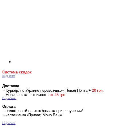
Система скидок
Подробнее
Доставка
- Курьер: по Украине перевозчиком Новая Почта +
2
0 гр
н
;
- Новая почта - стоимость
от 45 грн
Подробнее
Оплата
- наложенный платеж /оплата при получении/
- карта банка /Приват, Моно Банк/
Подробнее