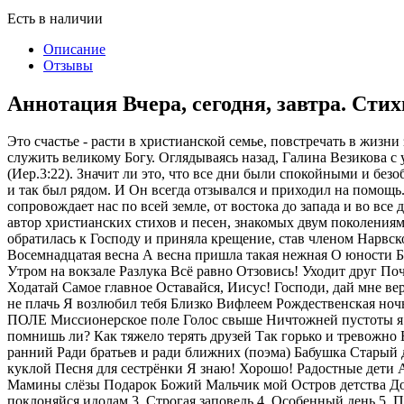
Есть в наличии
Описание
Отзывы
Аннотация Вчера, сегодня, завтра. Сти
Это счастье - расти в христианской семье, повстречать в жизн
служить великому Богу. Оглядываясь назад, Галина Везикова с
(Иер.3:22). Значит ли это, что все дни были спокойными и безо
и так был рядом. И Он всегда отзывался и приходил на помощь.
сопровождает нас по всей земле, от востока до запада и во все 
автор христианских стихов и песен, знакомых двум поколениям
обратилась к Господу и приняла крещение, став членом Нарв
Восемнадцатая весна А весна пришла такая нежная О юности Б
Утром на вокзале Разлука Всё равно Отзовись! Уходит друг
Ходатай Самое главное Оставайся, Иисус! Господи, дай мне 
не плачь Я возлюбил тебя Близко Вифлеем Рождественская н
ПОЛЕ Миссионерское поле Голос свыше Ничтожней пустоты я п
помнишь ли? Как тяжело терять друзей Так горько и тревожно Б
ранний Ради братьев и ради ближних (поэма) Бабушка Стар
куклой Песня для сестрёнки Я знаю! Хорошо! Радостные дети А
Мамины слёзы Подарок Божий Мальчик мой Остров детства Д
поклоняйся идолам 3. Строгая заповедь 4. Особенный день 5. П