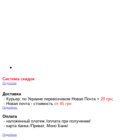
Система скидок
Подробнее
Доставка
- Курьер: по Украине перевозчиком Новая Почта +
2
0 гр
н
;
- Новая почта - стоимость
от 45 грн
Подробнее
Оплата
- наложенный платеж /оплата при получении/
- карта банка /Приват, Моно Банк/
Подробнее