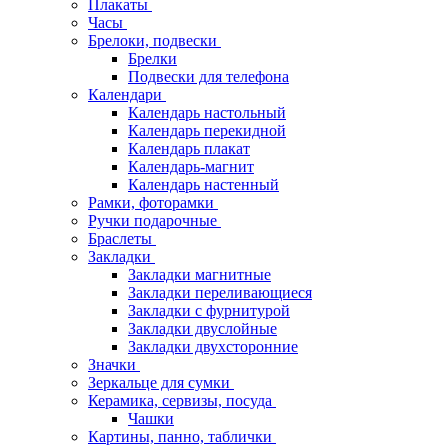
Плакаты
Часы
Брелоки, подвески
Брелки
Подвески для телефона
Календари
Календарь настольный
Календарь перекидной
Календарь плакат
Календарь-магнит
Календарь настенный
Рамки, фоторамки
Ручки подарочные
Браслеты
Закладки
Закладки магнитные
Закладки переливающиеся
Закладки с фурнитурой
Закладки двуслойные
Закладки двухсторонние
Значки
Зеркальце для сумки
Керамика, сервизы, посуда
Чашки
Картины, панно, таблички