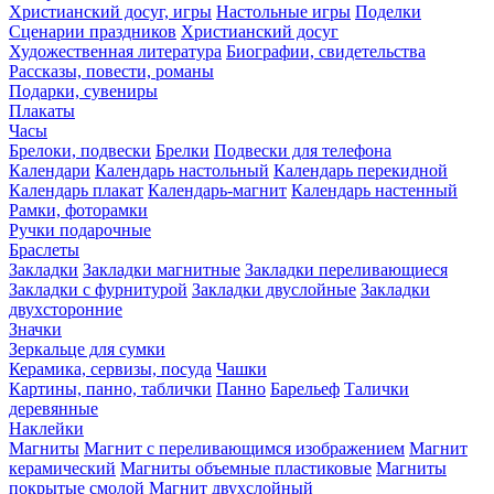
Христианский досуг, игры
Настольные игры
Поделки
Сценарии праздников
Христианский досуг
Художественная литература
Биографии, свидетельства
Рассказы, повести, романы
Подарки, сувениры
Плакаты
Часы
Брелоки, подвески
Брелки
Подвески для телефона
Календари
Календарь настольный
Календарь перекидной
Календарь плакат
Календарь-магнит
Календарь настенный
Рамки, фоторамки
Ручки подарочные
Браслеты
Закладки
Закладки магнитные
Закладки переливающиеся
Закладки с фурнитурой
Закладки двуслойные
Закладки
двухсторонние
Значки
Зеркальце для сумки
Керамика, сервизы, посуда
Чашки
Картины, панно, таблички
Панно
Барельеф
Талички
деревянные
Наклейки
Магниты
Магнит с переливающимся изображением
Магнит
керамический
Магниты объемные пластиковые
Магниты
покрытые смолой
Магнит двухслойный