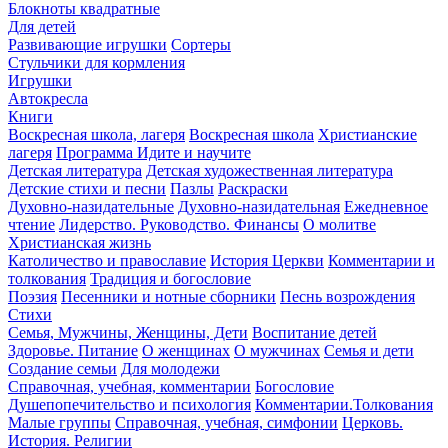
Блокноты квадратные
Для детей
Развивающие игрушки
Сортеры
Стульчики для кормления
Игрушки
Автокресла
Книги
Воскресная школа, лагеря
Воскресная школа
Христианские
лагеря
Программа Идите и научите
Детская литература
Детская художественная литература
Детские стихи и песни
Пазлы
Раскраски
Духовно-назидательные
Духовно-назидательная
Ежедневное
чтение
Лидерство. Руководство. Финансы
О молитве
Христианская жизнь
Католичество и православие
История Церкви
Комментарии и
толкования
Традиция и богословие
Поэзия
Песенники и нотные сборники
Песнь возрождения
Стихи
Семья, Мужчины, Женщины, Дети
Воспитание детей
Здоровье. Питание
О женщинах
О мужчинах
Семья и дети
Создание семьи
Для молодежи
Справочная, учебная, комментарии
Богословие
Душепопечительство и психология
Комментарии.Толкования
Малые группы
Справочная, учебная, симфонии
Церковь.
История. Религии