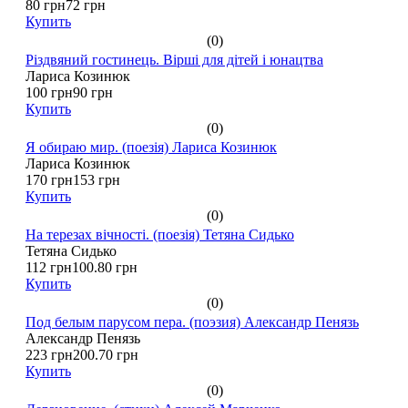
80 грн
72 грн
Купить
(0)
Різдвяний гостинець. Вірші для дітей і юнацтва
Лариса Козинюк
100 грн
90 грн
Купить
(0)
Я обираю мир. (поезія) Лариса Козинюк
Лариса Козинюк
170 грн
153 грн
Купить
(0)
На терезах вічності. (поезія) Тетяна Сидько
Тетяна Сидько
112 грн
100.80 грн
Купить
(0)
Под белым парусом пера. (поэзия) Александр Пенязь
Александр Пенязь
223 грн
200.70 грн
Купить
(0)