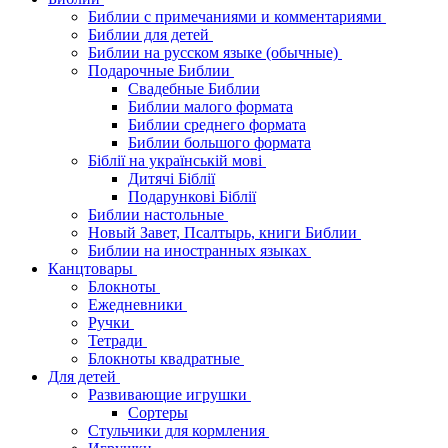
Библии с примечаниями и комментариями
Библии для детей
Библии на русском языке (обычные)
Подарочные Библии
Свадебные Библии
Библии малого формата
Библии среднего формата
Библии большого формата
Біблії на українській мові
Дитячі Біблії
Подарункові Біблії
Библии настольные
Новый Завет, Псалтырь, книги Библии
Библии на иностранных языках
Канцтовары
Блокноты
Ежедневники
Ручки
Тетради
Блокноты квадратные
Для детей
Развивающие игрушки
Сортеры
Стульчики для кормления