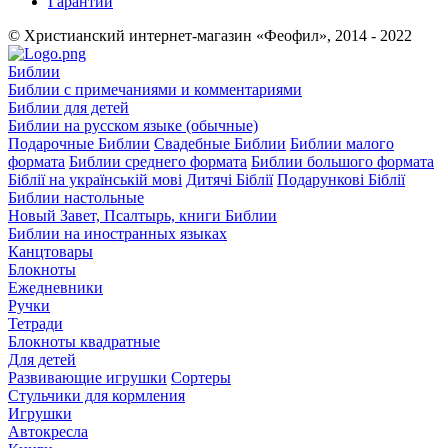
Гарантии
© Христианский интернет-магазин «Феофил», 2014 - 2022
Библии
Библии с примечаниями и комментариями
Библии для детей
Библии на русском языке (обычные)
Подарочные Библии
Свадебные Библии
Библии малого
формата
Библии среднего формата
Библии большого формата
Біблії на українській мові
Дитячі Біблії
Подарункові Біблії
Библии настольные
Новый Завет, Псалтырь, книги Библии
Библии на иностранных языках
Канцтовары
Блокноты
Ежедневники
Ручки
Тетради
Блокноты квадратные
Для детей
Развивающие игрушки
Сортеры
Стульчики для кормления
Игрушки
Автокресла