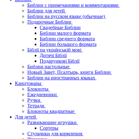
Библии с примечаниями и комментариями
Библии для детей
Библии на русском языке (обычные)
Подарочные Библии
Свадебные Библии
Библии малого формата
Библии среднего формата
Библии большого формата
Біблії на українській мові
Дитячі Біблії
Подарункові Біблії
Библии настольные
Новый Завет, Псалтырь, книги Библии
Библии на иностранных языках
Канцтовары
Блокноты
Ежедневники
Ручки
Тетради
Блокноты квадратные
Для детей
Развивающие игрушки
Сортеры
Стульчики для кормления