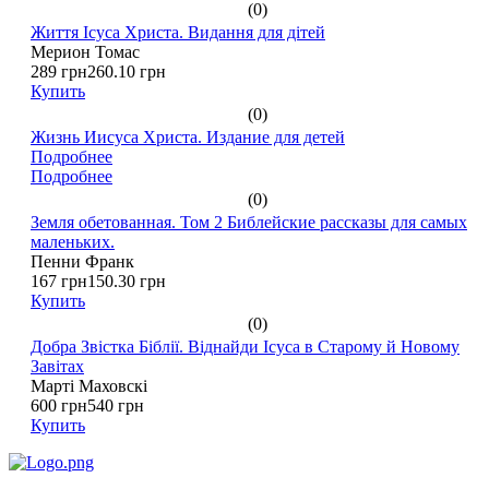
(0)
Життя Ісуса Христа. Видання для дітей
Мерион Томас
289 грн
260.10 грн
Купить
(0)
Жизнь Иисуса Христа. Издание для детей
Подробнее
Подробнее
(0)
Земля обетованная. Том 2 Библейские рассказы для самых
маленьких.
Пенни Франк
167 грн
150.30 грн
Купить
(0)
Добра Звістка Біблії. Віднайди Ісуса в Старому й Новому
Завітах
Марті Маховскі
600 грн
540 грн
Купить