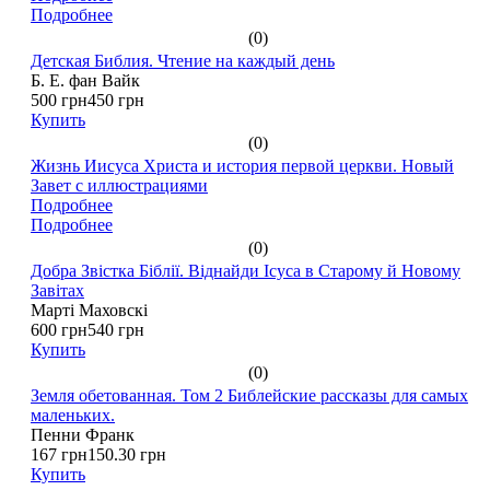
Подробнее
(0)
Детская Библия. Чтение на каждый день
Б. Е. фан Вайк
500 грн
450 грн
Купить
(0)
Жизнь Иисуса Христа и история первой церкви. Новый
Завет с иллюстрациями
Подробнее
Подробнее
(0)
Добра Звістка Біблії. Віднайди Ісуса в Старому й Новому
Завітах
Марті Маховскі
600 грн
540 грн
Купить
(0)
Земля обетованная. Том 2 Библейские рассказы для самых
маленьких.
Пенни Франк
167 грн
150.30 грн
Купить