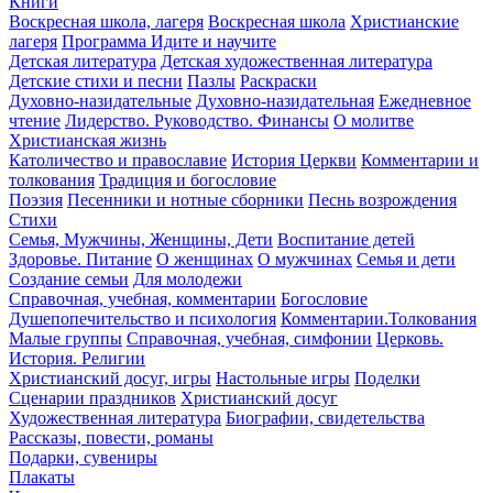
Книги
Воскресная школа, лагеря
Воскресная школа
Христианские
лагеря
Программа Идите и научите
Детская литература
Детская художественная литература
Детские стихи и песни
Пазлы
Раскраски
Духовно-назидательные
Духовно-назидательная
Ежедневное
чтение
Лидерство. Руководство. Финансы
О молитве
Христианская жизнь
Католичество и православие
История Церкви
Комментарии и
толкования
Традиция и богословие
Поэзия
Песенники и нотные сборники
Песнь возрождения
Стихи
Семья, Мужчины, Женщины, Дети
Воспитание детей
Здоровье. Питание
О женщинах
О мужчинах
Семья и дети
Создание семьи
Для молодежи
Справочная, учебная, комментарии
Богословие
Душепопечительство и психология
Комментарии.Толкования
Малые группы
Справочная, учебная, симфонии
Церковь.
История. Религии
Христианский досуг, игры
Настольные игры
Поделки
Сценарии праздников
Христианский досуг
Художественная литература
Биографии, свидетельства
Рассказы, повести, романы
Подарки, сувениры
Плакаты