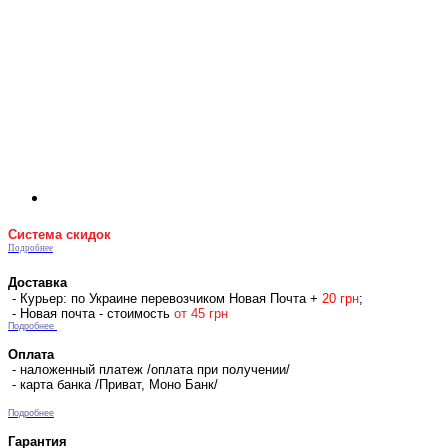
Система скидок
Подробнее
Доставка
- Курьер: по Украине перевозчиком Новая Почта +
2
0 гр
н
;
- Новая почта - стоимость
от 45 грн
Подробнее
Оплата
- наложенный платеж /оплата при получении/
- карта банка /Приват, Моно Банк/
Подробнее
Гарантия