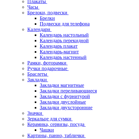
Плакаты
Часы
Брелоки, подвески
Брелки
Подвески для телефона
Календари
Календарь настольный
Календарь перекидной
Календарь плакат
Календарь-магнит
Календарь настенный
Рамки, фоторамки
Ручки подарочные
Браслеты
Закладки
Закладки магнитные
Закладки переливающиеся
Закладки с фурнитурой
Закладки двуслойные
Закладки двухсторонние
Значки
Зеркальце для сумки
Керамика, сервизы, посуда
Чашки
Картины, панно, таблички