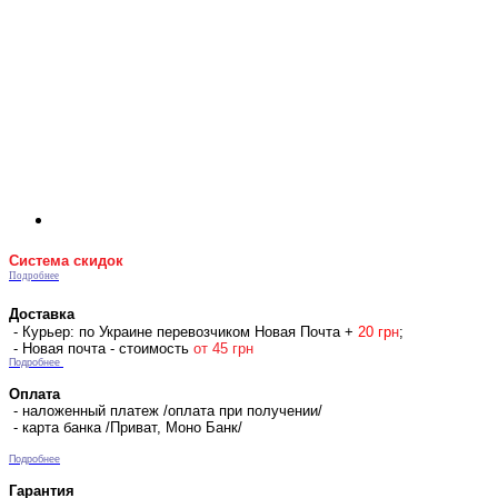
Система скидок
Подробнее
Доставка
- Курьер: по Украине перевозчиком Новая Почта +
2
0 гр
н
;
- Новая почта - стоимость
от 45 грн
Подробнее
Оплата
- наложенный платеж /оплата при получении/
- карта банка /Приват, Моно Банк/
Подробнее
Гарантия