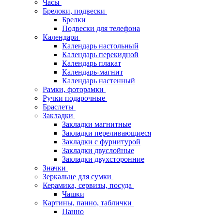
Часы
Брелоки, подвески
Брелки
Подвески для телефона
Календари
Календарь настольный
Календарь перекидной
Календарь плакат
Календарь-магнит
Календарь настенный
Рамки, фоторамки
Ручки подарочные
Браслеты
Закладки
Закладки магнитные
Закладки переливающиеся
Закладки с фурнитурой
Закладки двуслойные
Закладки двухсторонние
Значки
Зеркальце для сумки
Керамика, сервизы, посуда
Чашки
Картины, панно, таблички
Панно