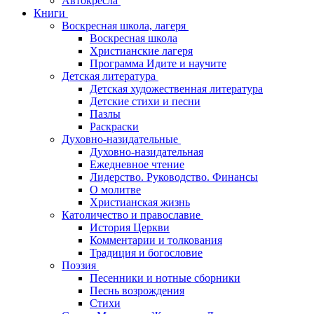
Автокресла
Книги
Воскресная школа, лагеря
Воскресная школа
Христианские лагеря
Программа Идите и научите
Детская литература
Детская художественная литература
Детские стихи и песни
Пазлы
Раскраски
Духовно-назидательные
Духовно-назидательная
Ежедневное чтение
Лидерство. Руководство. Финансы
О молитве
Христианская жизнь
Католичество и православие
История Церкви
Комментарии и толкования
Традиция и богословие
Поэзия
Песенники и нотные сборники
Песнь возрождения
Стихи