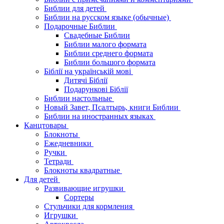
Библии для детей
Библии на русском языке (обычные)
Подарочные Библии
Свадебные Библии
Библии малого формата
Библии среднего формата
Библии большого формата
Біблії на українській мові
Дитячі Біблії
Подарункові Біблії
Библии настольные
Новый Завет, Псалтырь, книги Библии
Библии на иностранных языках
Канцтовары
Блокноты
Ежедневники
Ручки
Тетради
Блокноты квадратные
Для детей
Развивающие игрушки
Сортеры
Стульчики для кормления
Игрушки