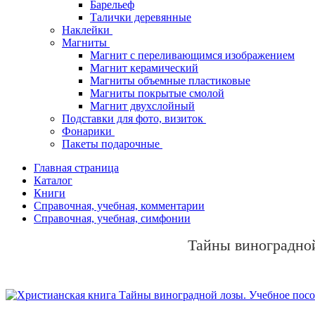
Барельеф
Талички деревянные
Наклейки
Магниты
Магнит с переливающимся изображением
Магнит керамический
Магниты объемные пластиковые
Магниты покрытые смолой
Магнит двухслойный
Подставки для фото, визиток
Фонарики
Пакеты подарочные
Главная страница
Каталог
Книги
Справочная, учебная, комментарии
Справочная, учебная, симфонии
Тайны виноградно