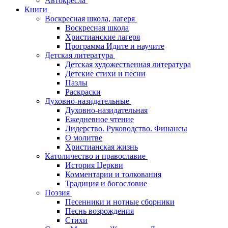
Автокресла
Книги
Воскресная школа, лагеря
Воскресная школа
Христианские лагеря
Программа Идите и научите
Детская литература
Детская художественная литература
Детские стихи и песни
Пазлы
Раскраски
Духовно-назидательные
Духовно-назидательная
Ежедневное чтение
Лидерство. Руководство. Финансы
О молитве
Христианская жизнь
Католичество и православие
История Церкви
Комментарии и толкования
Традиция и богословие
Поэзия
Песенники и нотные сборники
Песнь возрождения
Стихи