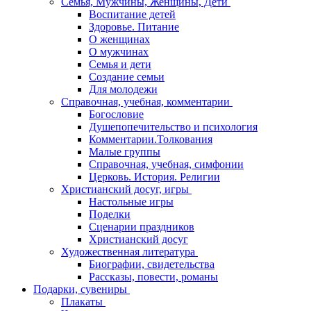
Семья, Мужчины, Женщины, Дети
Воспитание детей
Здоровье. Питание
О женщинах
О мужчинах
Семья и дети
Создание семьи
Для молодежи
Справочная, учебная, комментарии
Богословие
Душепопечительство и психология
Комментарии.Толкования
Малые группы
Справочная, учебная, симфонии
Церковь. История. Религии
Христианский досуг, игры
Настольные игры
Поделки
Сценарии праздников
Христианский досуг
Художественная литература
Биографии, свидетельства
Рассказы, повести, романы
Подарки, сувениры
Плакаты