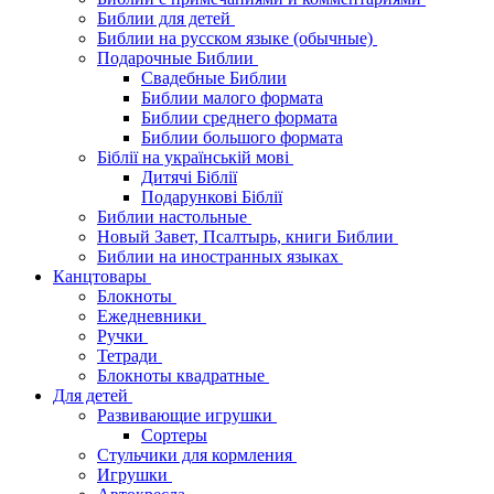
Библии для детей
Библии на русском языке (обычные)
Подарочные Библии
Свадебные Библии
Библии малого формата
Библии среднего формата
Библии большого формата
Біблії на українській мові
Дитячі Біблії
Подарункові Біблії
Библии настольные
Новый Завет, Псалтырь, книги Библии
Библии на иностранных языках
Канцтовары
Блокноты
Ежедневники
Ручки
Тетради
Блокноты квадратные
Для детей
Развивающие игрушки
Сортеры
Стульчики для кормления
Игрушки