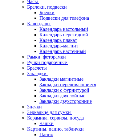
Часы
Брелоки, подвески
Брелки
Подвески для телефона
Календари
Календарь настольный
Календарь перекидной
Календарь плакат
Календарь-магнит
Календарь настенный
Рамки, фоторамки
Ручки подарочные
Браслеты
Закладки
Закладки магнитные
Закладки переливающиеся
Закладки с фурнитурой
Закладки двуслойные
Закладки двухсторонние
Значки
Зеркальце для сумки
Керамика, сервизы, посуда
Чашки
Картины, панно, таблички
Панно