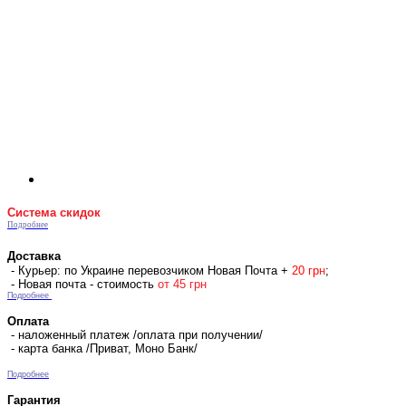
Система скидок
Подробнее
Доставка
- Курьер: по Украине перевозчиком Новая Почта +
2
0 гр
н
;
- Новая почта - стоимость
от 45 грн
Подробнее
Оплата
- наложенный платеж /оплата при получении/
- карта банка /Приват, Моно Банк/
Подробнее
Гарантия