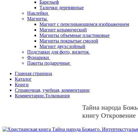
Барельеф
Талички деревянные
Наклейки
Магниты
Магнит с переливающимся изображением
Магнит керамический
Магниты объемные пластиковые
Магниты покрытые смолой
Магнит двухслойный
Подставки для фото, визиток
Фонарики
Пакеты подарочные
Главная страница
Каталог
Книги
Справочная, учебная, комментарии
Комментарии.Толкования
Тайна народа Божь
книгу Откровение