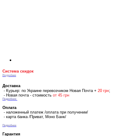
Система скидок
Подробнее
Доставка
- Курьер: по Украине перевозчиком Новая Почта +
2
0 гр
н
;
- Новая почта - стоимость
от 45 грн
Подробнее
Оплата
- наложенный платеж /оплата при получении/
- карта банка /Приват, Моно Банк/
Подробнее
Гарантия