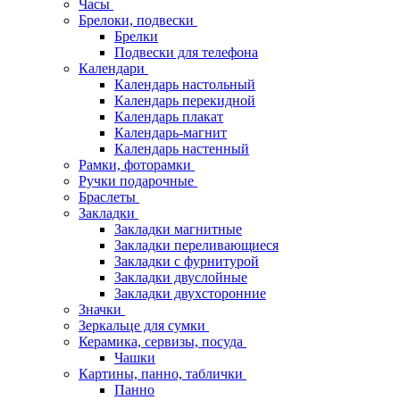
Часы
Брелоки, подвески
Брелки
Подвески для телефона
Календари
Календарь настольный
Календарь перекидной
Календарь плакат
Календарь-магнит
Календарь настенный
Рамки, фоторамки
Ручки подарочные
Браслеты
Закладки
Закладки магнитные
Закладки переливающиеся
Закладки с фурнитурой
Закладки двуслойные
Закладки двухсторонние
Значки
Зеркальце для сумки
Керамика, сервизы, посуда
Чашки
Картины, панно, таблички
Панно