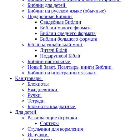
Библии для детей
Библии на русском языке (обычные)
Подарочные Библии
Свадебные Библии
Библии малого формата
Библии среднего формата
Библии большого формата
Біблії на українській мові
Дитячі Біблії
Подарункові Біблії
Библии настольные
Новый Завет, Псалтырь, книги Библии
Библии на иностранных языках
Канцтовары
Блокноты
Ежедневники
Ручки
Тетради
Блокноты квадратные
Для детей
Развивающие игрушки
Сортеры
Стульчики для кормления
Игрушки