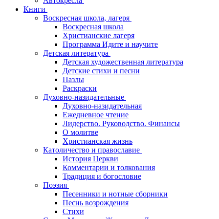
Автокресла
Книги
Воскресная школа, лагеря
Воскресная школа
Христианские лагеря
Программа Идите и научите
Детская литература
Детская художественная литература
Детские стихи и песни
Пазлы
Раскраски
Духовно-назидательные
Духовно-назидательная
Ежедневное чтение
Лидерство. Руководство. Финансы
О молитве
Христианская жизнь
Католичество и православие
История Церкви
Комментарии и толкования
Традиция и богословие
Поэзия
Песенники и нотные сборники
Песнь возрождения
Стихи