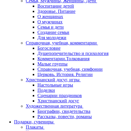
Семья, Мужчины, Женщины, Дети
Воспитание детей
Здоровье. Питание
О женщинах
О мужчинах
Семья и дети
Создание семьи
Для молодежи
Справочная, учебная, комментарии
Богословие
Душепопечительство и психология
Комментарии.Толкования
Малые группы
Справочная, учебная, симфонии
Церковь. История. Религии
Христианский досуг, игры
Настольные игры
Поделки
Сценарии праздников
Христианский досуг
Художественная литература
Биографии, свидетельства
Рассказы, повести, романы
Подарки, сувениры
Плакаты